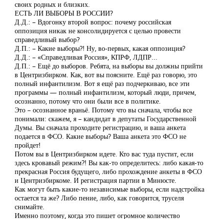
своих родных и близких.
ЕСТЬ ЛИ ВЫБОРЫ В РОССИИ?
Д.Д.: – Вдогонку второй вопрос: почему российская
оппозиция никак не консолидируется с целью провести
справедливый выбор?
Д.П.: – Какие выборы?! Ну, во-первых, какая оппозиция?
Д.Д.: – «Справедливая Россия», КПРФ, ЛДПР...
Д.П.: – Ещё до выборов. Ребята, на выборы вы должны прийти
в Центризбирком. Как, вот вы поясните. Ещё раз говорю, это
полный инфантилизм. Вот я ещё раз подчеркиваю, все эти
программы — полный инфантилизм, который люди, причем,
осознанно, потому что они были все в политике.
Это – осознанное враньё. Потому что вы сначала, чтобы все
понимали: скажем, я – кандидат в депутаты Государственной
Думы. Вы сначала проходите регистрацию, и ваша анкета
подается в ФСО. Какие выборы? Ваша анкета это ФСО не
пройдет!
Потом вы в Центризбирком идете. Кто вас туда пустит, если
здесь кровавый режим?! Вы как-то определитесь: либо какая-то
прекрасная Россия будущего, либо прохождение анкеты в ФСО
и Центризбиркоме. И регистрация партии в Минюсте.
Как могут быть какие-то независимые выборы, если надстройка
остается та же? Либо пение, либо, как говорится, труселя
снимайте.
Именно поэтому, когда это пишет огромное количество