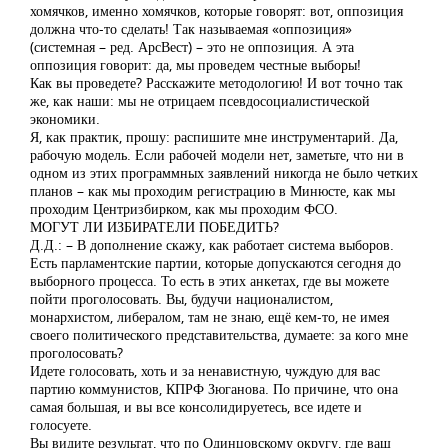
хомячков, именно хомячков, которые говорят: вот, оппозиция
должна что-то сделать! Так называемая «оппозиция»
(системная – ред. АрсВест) – это не оппозиция. А эта
оппозиция говорит: да, мы проведем честные выборы!
Как вы проведете? Расскажите методологию! И вот точно так
же, как наши: мы не отрицаем псевдосоциалистической
экономики.
Я, как практик, прошу: распишите мне инструментарий. Да,
рабочую модель. Если рабочей модели нет, заметьте, что ни в
одном из этих программных заявлений никогда не было четких
планов – как мы проходим регистрацию в Минюсте, как мы
проходим Центризбирком, как мы проходим ФСО.
МОГУТ ЛИ ИЗБИРАТЕЛИ ПОБЕДИТЬ?
Д.Д.: – В дополнение скажу, как работает система выборов.
Есть парламентские партии, которые допускаются сегодня до
выборного процесса. То есть в этих анкетах, где вы можете
пойти проголосовать. Вы, будучи националистом,
монархистом, либералом, там не знаю, ещё кем-то, не имея
своего политического представительства, думаете: за кого мне
проголосовать?
Идете голосовать, хоть и за ненавистную, чуждую для вас
партию коммунистов, КПРФ Зюганова. По причине, что она
самая большая, и вы все консолидируетесь, все идете и
голосуете.
Вы видите результат, что по Одинцовскому округу, где ваш