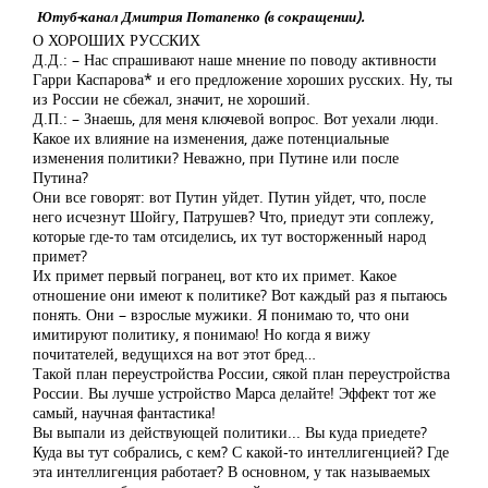
Ютуб-канал Дмитрия Потапенко (в сокращении).
О ХОРОШИХ РУССКИХ
Д.Д.: – Нас спрашивают наше мнение по поводу активности
Гарри Каспарова* и его предложение хороших русских. Ну, ты
из России не сбежал, значит, не хороший.
Д.П.: – Знаешь, для меня ключевой вопрос. Вот уехали люди.
Какое их влияние на изменения, даже потенциальные
изменения политики? Неважно, при Путине или после
Путина?
Они все говорят: вот Путин уйдет. Путин уйдет, что, после
него исчезнут Шойгу, Патрушев? Что, приедут эти соплежу,
которые где-то там отсиделись, их тут восторженный народ
примет?
Их примет первый погранец, вот кто их примет. Какое
отношение они имеют к политике? Вот каждый раз я пытаюсь
понять. Они – взрослые мужики. Я понимаю то, что они
имитируют политику, я понимаю! Но когда я вижу
почитателей, ведущихся на вот этот бред…
Такой план переустройства России, сякой план переустройства
России. Вы лучше устройство Марса делайте! Эффект тот же
самый, научная фантастика!
Вы выпали из действующей политики... Вы куда приедете?
Куда вы тут собрались, с кем? С какой-то интеллигенцией? Где
эта интеллигенция работает? В основном, у так называемых