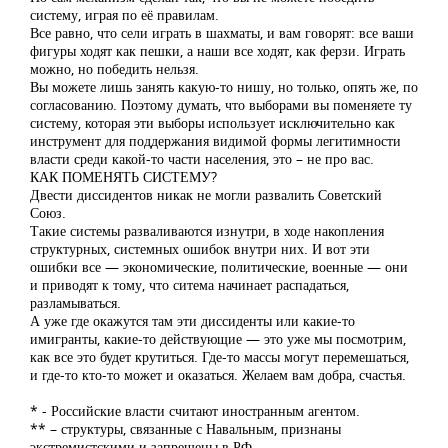
систему, играя по её правилам.
Все равно, что сели играть в шахматы, и вам говорят: все ваши
фигуры ходят как пешки, а наши все ходят, как ферзи. Играть
можно, но победить нельзя.
Вы можете лишь занять какую-то нишу, но только, опять же, по
согласованию. Поэтому думать, что выборами вы поменяете ту
систему, которая эти выборы использует исключительно как
инструмент для поддержания видимой формы легитимности
власти среди какой-то части населения, это – не про вас.
КАК ПОМЕНЯТЬ СИСТЕМУ?
Двести диссидентов никак не могли развалить Советский
Союз.
Такие системы разваливаются изнутри, в ходе накопления
структурных, системных ошибок внутри них. И вот эти
ошибки все — экономические, политические, военные — они
и приводят к тому, что ситема начинает распадаться,
разламываться.
А уже где окажутся там эти диссиденты или какие-то
имигранты, какие-то действующие — это уже мы посмотрим,
как все это будет крутиться. Где-то массы могут перемешаться,
и где-то кто-то может и оказаться. Желаем вам добра, счастья.
* - Российские власти считают иностранным агентом.
** – структуры, связанные с Навальным, признаны
экстремистскими и запрещены в РФ.