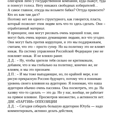
олигархов либо у государственной компании, куда скажут, туда
и понесут голоса. Нету никаких свободных избирателей...
А самое главное, откуда вы возьмете бабки? Оттуда привезете?
Кто их вам там даст?
Поэтому нет ни одного структурного, как говорится, пласта,
который позволит этим людям хоть что-то здесь сделать. Они –
отработанный материал.
В принципе, они могут рисовать очень хороший план, они
могут быть очень хорошо думающими людьми, все что угодно.
Они могут быть против коррупции, и это мы поддерживаем,
считаем, что это – просто супер. Но на политику это не влияет
никак. На систему управления Российской Федерации уже не
повлияет никак. И не влияло ранее.
Д.Д.: – Ну, чтобы зрители тебя сильно не критиковали,
добавим, что и мы глобально на политику, конечно же, не
влияем, и мы это признаем.
Д.П.: – И мы тоже выпадающие, но, по крайней мере, я не
рисую прекрасную Россию будущего, потому что я понимаю
уровень своего влияния на аудиторию. Я понимаю, что наша
аудитория обычно очень пассивна. Она посмотреть, это да. На
халяву что-то сделать — это да. Но у нас, вообще, не работает
на прямое влияние. Просмотров множество, а активности нет.
ДВЕ «ПАРТИИ» ОППОЗИЦИИ
Д.Д.: – Сегодня собирать большую аудиторию Ютуба — надо
комментировать, активно делать действия,