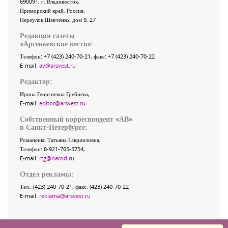
690091
, г.
Владивосток
,
Приморский край
,
Россия
.
Переулок Шевченко
, дом 9, 27
Редакция газеты
«
Арсеньевские вести
»:
Телефон:
+7 (423) 240-70-21
, факс:
+7 (423) 240-70-22
E-mail:
av@arsvest.ru
Редактор:
Ирина Георгиевна Гребнёва,
E-mail:
editor@arsvest.ru
Собственный корреспондент «АВ»
в Санкт-Петербурге:
Романенко Татьяна Гаврииловна,
Телефон: 8-921-765-5754,
E-mail:
rtg@narod.ru
Отдел рекламы:
Тел.: (423) 240-70-21, факс: (423) 240-70-22
E-mail:
reklama@arsvest.ru