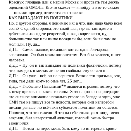
Красную площадь или к мэрии Москвы и прорвать там десять
оцеплений ОМОНа. Кто-то скажет — я пойду, а кто-то скажет
— покажи пример, отнесется скептически.
КАК ВЫПАДАЮТ ИЗ ПОЛИТИКИ
Но, с другой стороны, я понимаю их: а что, нам надо было всем
сесть? С одной стороны, это такой шаг, где вы там идете и
действительно ждете репрессий, и вас, скорее всего, ну,
большинство так или иначе посадили бы, если бы вы там не
молчали. Ну, да…
Д.П.: – Самое главное, посадили вот сегодня Гончарова,
запаковали. Он был моим оппонентом. Вот был человек, и нет
человека.
Д.Д.: – Ну, он и так выпадает из политики фактически, потому
что, находясь в местах лишения свободы, ему остается…
Д.П.: – Он уже – всё, он не вернется. Всякие эти призывы, что,
типа, там дали кому-то семь лет, 25 лет...
Д.Д.: – Глобально Навальный** является игроком, потому что
к нему прикованы какие-то силы. Хотя на фоне спецоперации
это сильное внимание несколько угасло на Западе и здесь, уже
СМИ там не пишут все те новости, которые они наперебой
писали раньше, но всё-таки субъектом политики он остается.
Понятно, что это тяжело. Я это на себе столкнулся: когда меня
закрыли, был невероятный ажиотаж, который очень быстро
закончился.
Д.П.: – Потом ты перестаешь быть кому-то интересен, кроме