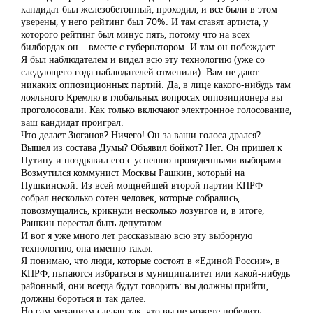
кандидат был железобетонный, проходил, и все были в этом
уверены, у него рейтинг был 70%. И там ставят артиста, у
которого рейтинг был минус пять, потому что на всех
билбордах он – вместе с губернатором. И там он побеждает.
Я был наблюдателем и видел всю эту технологию (уже со
следующего года наблюдателей отменили). Вам не дают
никаких оппозиционных партий. Да, в лице какого-нибудь там
лояльного Кремлю в глобальных вопросах оппозиционера вы
проголосовали. Как только включают электронное голосование,
ваш кандидат проиграл.
Что делает Зюганов? Ничего! Он за ваши голоса дрался?
Вышел из состава Думы? Объявил бойкот? Нет. Он пришел к
Путину и поздравил его с успешно проведенными выборами.
Возмутился коммунист Москвы Рашкин, который на
Пушкинской. Из всей мощнейшей второй партии КПРФ
собрал несколько сотен человек, которые собрались,
повозмущались, крикнули несколько лозунгов и, в итоге,
Рашкин перестал быть депутатом.
И вот я уже много лет рассказываю всю эту выборную
технологию, она именно такая.
Я понимаю, что люди, которые состоят в «Единой России», в
КПРФ, пытаются избраться в муниципалитет или какой-нибудь
районный, они всегда будут говорить: вы должны прийти,
должны бороться и так далее.
Но сам механизм сделан так, что вы не можете победить