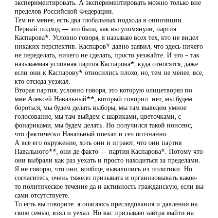
экспериментировать. А экспериментировать можно только вне
пределов Российской Федерации.
Тем не менее, есть два глобальных подхода в оппозиции.
Первый подход — это была, как вы упомянули, партия
Каспарова*. Условно говоря, я называю всех тех, кто не видел
никаких перспектив. Каспаров* давно заявил, что здесь ничего
не переделать, ничего не сделать, просто уезжайте. И это – так
называемая условная партия Каспарова*, куда относятся, даже
если они к Каспарову* относились плохо, но, тем не менее, все,
кто отсюда уезжал.
Вторая партия, условно говоря, это которую олицетворял по
мне Алексей Навальный**, который говорил: нет, мы будем
бороться, мы будем делать выборы, мы там выведем умное
голосование, мы там выйдем с шариками, цветочками, с
фонариками, мы будем делать. Но получился такой нонсенс,
что фактически Навальный поехал и сел осознанно.
А всё его окружение, хоть они и играют, что они партия
Навального**, они де факто — партия Каспарова*. Потому что
они выбрали как раз уехать и просто находиться за пределами.
Я не говорю, что они, вообще, вывалились из политики. Но
согласитесь, очень тяжело призывать и организовывать какое-
то политическое течение да и активность гражданскую, если вы
сами отсутствуете.
То есть вы говорите: я опасаюсь преследования и давления на
свою семью, взял и уехал. Но вас призываю завтра выйти на