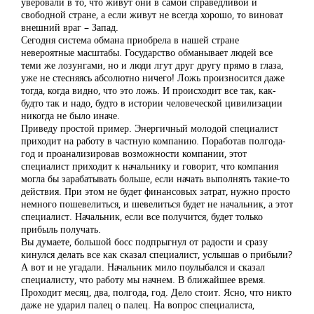
уверовали в то, что живут они в самой справедливой и
свободной стране, а если живут не всегда хорошо, то виноват
внешний враг – Запад.
Сегодня система обмана приобрела в нашей стране
невероятные масштабы. Государство обманывает людей все
теми же лозунгами, но и люди лгут друг другу прямо в глаза,
уже не стесняясь абсолютно ничего! Ложь произносится даже
тогда, когда видно, что это ложь. И происходит все так, как-
будто так и надо, будто в истории человеческой цивилизации
никогда не было иначе.
Приведу простой пример. Энергичный молодой специалист
приходит на работу в частную компанию. Поработав полгода-
год и проанализировав возможности компании, этот
специалист приходит к начальнику и говорит, что компания
могла бы зарабатывать больше, если начать выполнять такие-то
действия. При этом не будет финансовых затрат, нужно просто
немного пошевелиться, и шевелиться будет не начальник, а этот
специалист. Начальник, если все получится, будет только
прибыль получать.
Вы думаете, большой босс подпрыгнул от радости и сразу
кинулся делать все как сказал специалист, услышав о прибыли?
А вот и не угадали. Начальник мило поулыбался и сказал
специалисту, что работу мы начнем. В ближайшее время.
Проходит месяц, два, полгода, год. Дело стоит. Ясно, что никто
даже не ударил палец о палец. На вопрос специалиста,