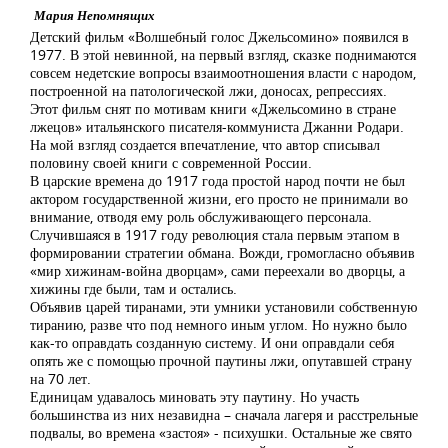
Мария Непомнящих
Детский фильм «Волшебный голос Джельсомино» появился в
1977. В этой невинной, на первый взгляд, сказке поднимаются
совсем недетские вопросы взаимоотношения власти с народом,
построенной на патологической лжи, доносах, репрессиях.
Этот фильм снят по мотивам книги «Джельсомино в стране
лжецов» итальянского писателя-коммуниста Джанни Родари.
На мой взгляд создается впечатление, что автор списывал
половину своей книги с современной России.
В царские времена до 1917 года простой народ почти не был
актором государственной жизни, его просто не принимали во
внимание, отводя ему роль обслуживающего персонала.
Случившаяся в 1917 году революция стала первым этапом в
формировании стратегии обмана. Вожди, громогласно объявив
«мир хижинам-война дворцам», сами переехали во дворцы, а
хижины где были, там и остались.
Объявив царей тиранами, эти умники установили собственную
тиранию, разве что под немного иным углом. Но нужно было
как-то оправдать созданную систему. И они оправдали себя
опять же с помощью прочной паутины лжи, опутавшей страну
на 70 лет.
Единицам удавалось миновать эту паутину. Но участь
большинства из них незавидна – сначала лагеря и расстрельные
подвалы, во времена «застоя» - психушки. Остальные же свято