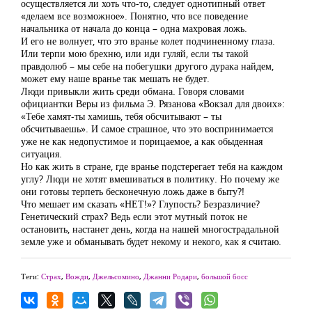
осуществляется ли хоть что-то, следует однотипный ответ
«делаем все возможное». Понятно, что все поведение
начальника от начала до конца – одна махровая ложь.
И его не волнует, что это вранье колет подчиненному глаза.
Или терпи мою брехню, или иди гуляй, если ты такой
правдолюб – мы себе на побегушки другого дурака найдем,
может ему наше вранье так мешать не будет.
Люди привыкли жить среди обмана. Говоря словами
официантки Веры из фильма Э. Рязанова «Вокзал для двоих»:
«Тебе хамят-ты хамишь, тебя обсчитывают – ты
обсчитываешь». И самое страшное, что это воспринимается
уже не как недопустимое и порицаемое, а как обыденная
ситуация.
Но как жить в стране, где вранье подстерегает тебя на каждом
углу? Люди не хотят вмешиваться в политику. Но почему же
они готовы терпеть бесконечную ложь даже в быту?!
Что мешает им сказать «НЕТ!»? Глупость? Безразличие?
Генетический страх? Ведь если этот мутный поток не
остановить, настанет день, когда на нашей многострадальной
земле уже и обманывать будет некому и некого, как я считаю.
Теги:
Страх
,
Вожди
,
Джельсомино
,
Джанни Родари
,
большой босс