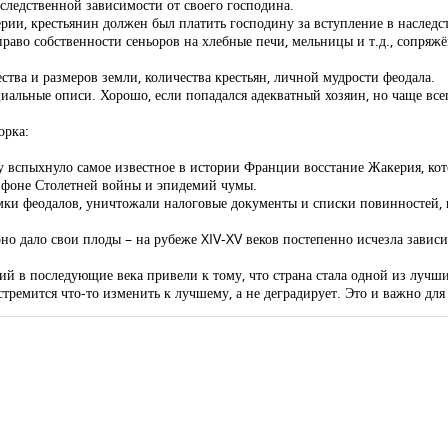
следственной зависимости от своего господина.
и, крестьянин должен был платить господину за вступление в наследст
аво собственности сеньоров на хлебные печи, мельницы и т.д., сопряжё
ства и размеров земли, количества крестьян, личной мудрости феодала.
иальные описи. Хорошо, если попадался адекватный хозяин, но чаще все
орка:
 вспыхнуло самое известное в истории Франции восстание Жакерия, кото
а фоне Столетней войны и эпидемий чумы.
ки феодалов, уничтожали налоговые документы и списки повинностей, г
оно дало свои плоды – на рубеже XIV-XV веков постепенно исчезла зависи
й в последующие века привели к тому, что страна стала одной из лучш
стремится что-то изменить к лучшему, а не деградирует. Это и важно для