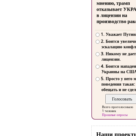
мнению, трамп
отказывает УКР
в лицензии на
производство рак
1. Уважает Путин
2. Боится увелич
эскалацию конфл
3. Никому не дает
лицензии.
4. Боится нападе
Украины на СШ
5. Просто у него 
поведения такая:
обещать и не сдел
Всего проголосовало
1 человек
Прошлые опросы
Наши проект