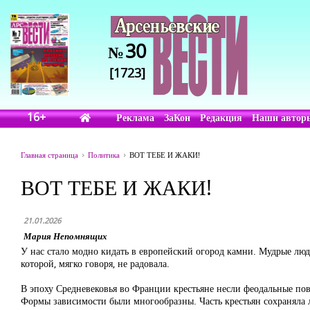
30
№
[1723]
16+
Реклама
ЗаКон
Редакция
Наши автор
Главная страница
Политика
ВОТ ТЕБЕ И ЖАКИ!
ВОТ ТЕБЕ И ЖАКИ!
21.01.2026
Мария Непомнящих
У нас стало модно кидать в европейский огород камни. Мудрые люд
которой, мягко говоря, не радовала.
В эпоху Средневековья во Франции крестьяне несли феодальные пов
Формы зависимости были многообразны. Часть крестьян сохраняла ли