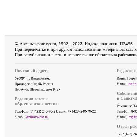
© Арсеньевские вести, 1992—2022. Индекс подписки: П2436
При перепечатке и при другом использовании материалов, ссылка
При републикации в сети интернет так же обязательна работающа
Почтовый адрес:
Редактор:
690091
, г.
Владивосток
,
Ирина Георги
Приморский край
,
Россия
.
E-mail:
edito
Переулок Шевченко
, дом 9, 27
Собственн
в Санкт-П
Редакция газеты
«
Арсеньевские вести
»:
Романенко Та
Телефон:
+7 (423) 240-70-21
, факс:
+7 (423) 240-70-22
Телефон: 8-9
E-mail:
av@arsvest.ru
E-mail:
rtg@
Отдел ре
Тел.: (423) 2