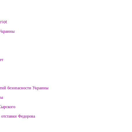
riot
 Украины
ет
нтий безопасности Украины
ны
Сырского
 отставки Федорова