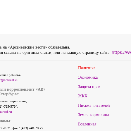
 на «Арсеньевские вести» обязательна.
я ссылка на оригинал статьи, или на главную страницу сайта:
https://w
Политика
евна Гребнёва,
Экономика
r@arsvest.ru
Защита прав
ый корреспондент «АВ»
етербурге:
ЖКХ
тьяна Гаврииловна,
Письма читателей
21-765-5754,
narod.ru
Земля-кормилица
кламы:
Вселенная
40-70-21, факс: (423) 240-70-22