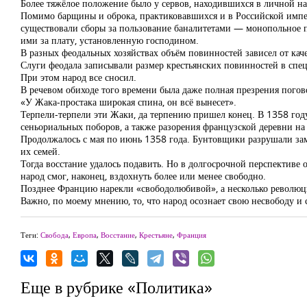
Более тяжёлое положение было у сервов, находившихся в личной на
Помимо барщины и оброка, практиковавшихся и в Российской импери
существовали сборы за пользование баналитетами — монопольное пр
ими за плату, установленную господином.
В разных феодальных хозяйствах объём повинностей зависел от каче
Слуги феодала записывали размер крестьянских повинностей в спец
При этом народ все сносил.
В речевом обиходе того времени была даже полная презрения погов
«У Жака-простака широкая спина, он всё вынесет».
Терпели-терпели эти Жаки, да терпению пришел конец. В 1358 году
сеньориальных поборов, а также разорения французской деревни н
Продолжалось с мая по июнь 1358 года. Бунтовщики разрушали зам
их семей.
Тогда восстание удалось подавить. Но в долгосрочной перспективе 
народ смог, наконец, вздохнуть более или менее свободно.
Позднее Францию нарекли «свободолюбивой», а несколько революци
Важно, по моему мнению, то, что народ осознает свою несвободу и 
Теги:
Свобода
,
Европа
,
Восстание
,
Крестьяне
,
Франция
Еще в рубрике «Политика»