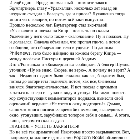
И ещё один… Вроде, нормальный – помните такого
Баумгартнера, главу «Уралкалия», несколько лет назад он
неудачно съездил в Беларусь, где и присел? Лукашенко тогда
много чего говорил, но потом всё-таки выпустил…
Прошло несколько лет, Баумгартнер стал экс-главой
«Уралкалия» и поехал на Кипр – полазать по скалам.
Увлечение у него было такое – скалолазание. Ну и полазал. Ну
и долазался. Сначала объявили, что пропал где-то, а потом
сообщили, что обнаружили тело в ущелье. По данным
Philenews, тело было найдено на южном берегу Кипра —
между посёлком Писсури и деревней Авдиму.
Это «Фонтанка» и «Коммерсантъ» сообщили. А блогер Шулика
уточнил: «Ну не знаю. Скорее, не верю». А почему не верит? А
так… Недавно с одним было: сначала, как все, бандитом был,
потом до авторитета поднялся, потом, как все, бизнесом
занялся, благотворительностью. И вот поехал с друзьями
кататься на озеро и – упал в воду и утонул. На такую новость
хор сочувствующих комментаторов поднялся, вынесли свой
оценочный вердикт: «Не хотел к окну подходить!» Думаю,
слишком много последнее время бизнесменов, вышедших в
окно, утонувших, зарубивших топором себя и семью… А этого,
вишь, ветром со скалы сдуло.
ГЛАВНОЕ – УСПЕТЬ ЗАКРЫТЬСЯ!
Но не всё так драматично! Некоторые просто закрываются. Вот,
например, книжное издательство Popcorn Books объявило о