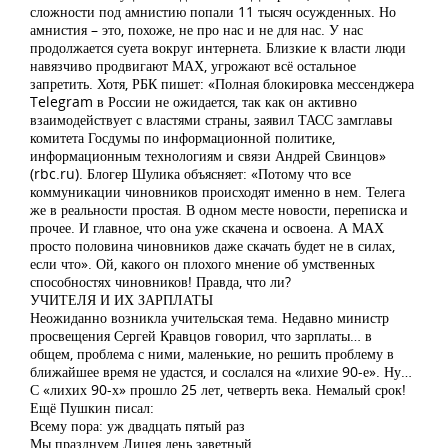
сложности под амнистию попали 11 тысяч осужденных. Но
амнистия – это, похоже, не про нас и не для нас. У нас
продолжается суета вокруг интернета. Близкие к власти люди
навязчиво продвигают МАХ, угрожают всё остальное
запретить. Хотя, РБК пишет: «Полная блокировка мессенджера
Telegram в России не ожидается, так как он активно
взаимодействует с властями страны, заявил ТАСС замглавы
комитета Госдумы по информационной политике,
информационным технологиям и связи Андрей Свинцов»
(rbc.ru). Блогер Шулика объясняет: «Потому что все
коммуникации чиновников происходят именно в нем. Телега
же в реальности простая. В одном месте новости, переписка и
прочее. И главное, что она уже скачена и освоена. А МАХ
просто половина чиновников даже скачать будет не в силах,
если что». Ой, какого он плохого мнение об умственных
способностях чиновников! Правда, что ли?
УЧИТЕЛЯ И ИХ ЗАРПЛАТЫ
Неожиданно возникла учительская тема. Недавно министр
просвещения Сергей Кравцов говорил, что зарплаты… в
общем, проблема с ними, маленькие, но решить проблему в
ближайшее время не удастся, и сослался на «лихие 90-е». Ну…
С «лихих 90-х» прошло 25 лет, четверть века. Немалый срок!
Ещё Пушкин писал:
Всему пора: уж двадцать пятый раз
Мы празднуем Лицея день заветный.