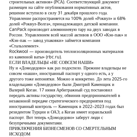
строительных активов» (РСА). Соответствующий документ
размещен на сайте опубликования нормативных актов,
решение вступило в силу 31 декабря прошлого года.
Управление распространяется на 100% долей «Роквул» и 68%
долей «Роквул-Волга», принадлежащих датской компании.
CanPack производит алюминиевую тару на двух заводах в
России. Управлением всей массой активов в ООО «Кэн-пак» и
«Кэн-пак — завод упаковки» займется компания
«Стальэлемент».
Rockwool — производитель теплоизоляционных материалов
из каменной ваты» (rbc.ru).
ЕСЛИ ВЛАДЕЛЬЦЫ «НЕ СОВСЕМ НАШИ»
Ну и «Домодедово» как раз подоспело. Прежние владельцы не
совсем «наши», иностранный паспорт у одного есть, а у
другого тоже непонятки. Можно и конкретно. До лета 2025-го
владельцами «Домодедово» были Дмитрий Каменщик и
Валерий Коган. 17 июня Арбитражный суд постановил
передать активы государству, обвинив предпринимателей в
незаконной передаче стратегического предприятия под
иностранный контроль — Каменщик в 2022–2023 годах был
резидентом Турции и ОАЭ, а Коган имеет израильский
паспорт. Вот теперь «Домодедово» заберут люди с
безупречными документами.
ПРИКЛЮЧЕНИЯ БИЗНЕСМЕНОВ СО СМЕРТЕЛЬНЫМ
ИСХОДОМ