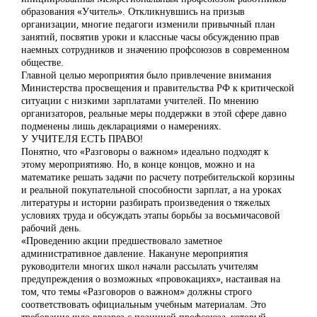
образования «Учитель». Откликнувшись на призыв
организации, многие педагоги изменили привычный план
занятий, посвятив уроки и классные часы обсуждению прав
наемных сотрудников и значению профсоюзов в современном
обществе.
Главной целью мероприятия было привлечение внимания
Министерства просвещения и правительства РФ к критической
ситуации с низкими зарплатами учителей. По мнению
организаторов, реальные меры поддержки в этой сфере давно
подменены лишь декларациями о намерениях.
У УЧИТЕЛЯ ЕСТЬ ПРАВО!
Понятно, что «Разговоры о важном» идеально подходят к
этому мероприятияю. Но, в конце концов, можно и на
математике решать задачи по расчету потребительской корзины
и реальной покупательной способности зарплат, а на уроках
литературы и истории разбирать произведения о тяжелых
условиях труда и обсуждать этапы борьбы за восьмичасовой
рабочий день.
«Проведению акции предшествовало заметное
административное давление. Накануне мероприятия
руководители многих школ начали рассылать учителям
предупреждения о возможных «провокациях», настаивая на
том, что темы «Разговоров о важном» должны строго
соответствовать официальным учебным материалам. Это
требование шло вразрез с позицией профсоюза, который