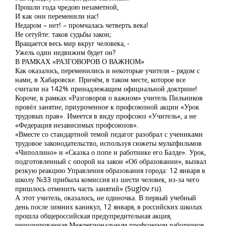
Прошли года чредою незаметной,
И как они переменили нас!
Недаром – нет! – промчалась четверть века!
Не сетуйте: таков судьбы закон;
Вращается весь мир вкруг человека, -
Ужель один недвижим будет он?
В РАМКАХ «РАЗГОВОРОВ О ВАЖНОМ»
Как оказалось, переменились и некоторые учителя – рядом с
нами, в Хабаровске. Причём, в таком месте, которое все
считали на 142% принадлежащим официальной доктрине!
Короче, в рамках «Разговоров о важном» учитель Пильников
провёл занятие, приуроченное к профсоюзной акции «Урок
трудовых прав». Имеется в виду профсоюз «Учитель», а не
«Федерация независимых профсоюзов».
«Вместе со стандартной темой педагог разобрал с учениками
трудовое законодательство, используя сюжеты мультфильмов
«Чиполлино» и «Сказка о попе и работнике его Балде». Урок,
подготовленный с опорой на закон «Об образовании», вызвал
резкую реакцию Управления образования города: 12 января в
школу №33 прибыла комиссия из шести человек, из-за чего
пришлось отменить часть занятий» (5uglov.ru).
А этот учитель, оказалось, не одиночка. В первый учебный
день после зимних каникул, 12 января, в российских школах
прошла общероссийская предупредительная акция,
инициированная Межрегиональным профсоюзом работников