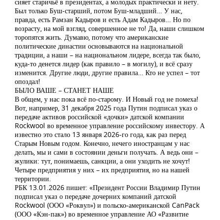
сияет старичьё в президентах, а молодых практически и нету.
Был только Буш-старший, потом Буш-младший… У нас,
правда, есть Рамзан Кадыров и есть Адам Кадыров… Но по
возрасту, на мой взгляд, совершенное не то! Да, наши слишком
торопятся жить. Думавю, потому что американские
политические династии основываются на национальной
традиции, а наши – на национальном лидере, всегда так было,
куда-то денется лидер (как правило – в могилу), и всё сразу
изменится. Другие люди, другие правила… Кто не успел – тот
опоздал!
БЫЛО ВАШЕ – СТАНЕТ НАШЕ
В общем, у нас пока всё по-старому. И Новый год не помеха!
Вот, например, 31 декабря 2025 года Путин подписал указ о
передаче активов российской «дочки» датской компании
Rockwool во временное управление российскому инвестору. А
известно это стало 13 января 2026-го года, как раз перед
Старым Новым годом. Конечно, нечего иностранцам у нас
делать, мы и сами в состоянии деньги получать. А ведь они –
жулики: тут, понимаешь, санкции, а они уходить не хочут!
Четыре предприятия у них – их предприятия, но на нашей
территории.
РБК 13.01.2026 пишет: «Президент России Владимир Путин
подписал указ о передаче дочерних компаний датской
Rockwool (ООО «Роквул») и польско-американской CanPack
(ООО «Кэн-пак») во временное управление АО «Развитие