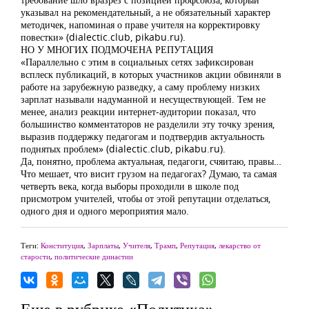
указывал на рекомендательный, а не обязательный характер
методичек, напоминая о праве учителя на корректировку
повестки» (dialectic.club, pikabu.ru).
НО У МНОГИХ ПОДМОЧЕНА РЕПУТАЦИЯ
«Параллельно с этим в социальных сетях зафиксирован
всплеск публикаций, в которых участников акции обвиняли в
работе на зарубежную разведку, а саму проблему низких
зарплат называли надуманной и несуществующей. Тем не
менее, анализ реакции интернет-аудитории показал, что
большинство комментаторов не разделили эту точку зрения,
выразив поддержку педагогам и подтвердив актуальность
поднятых проблем» (dialectic.club, pikabu.ru).
Да, понятно, проблема актуальная, педагоги, счяитаю, правы…
Что мешает, что висит грузом на педагогах? Думаю, та самая
четверть века, когда выборы проходили в школе под
присмотром учителей, чтобы от этой репутации отделаться,
одного дня и одного мероприятия мало.
Теги:
Конституция
,
Зарплаты
,
Учителя
,
Трамп
,
Репутация
,
лекарство от
старости
,
политические династии
Еще в рубрике «Политика»