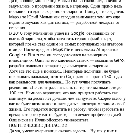
Да и, вообще, многие под Новый год расслабились, о вечном
задумались, о продлении жизни, например. Один прямо цель
поставил: создать лекарство от старости. Пишут, что создатель
Mарs.mе Юрий Мельничек сегодня занимается тем, что еще
недавно звучало как фантастика, — разработкой лекарств от
старения.
В 2010 году Мельничек ушел из Google, отказавшись от
высокой зарплаты, чтобы запустить сервис офлайн-карт,
который позже стал одним из самых популярных навигаторов
в мире. После продажи Mарs.mе и нескольких AI-проектов
Google и Pinterest он сосредоточился на венчурных
инвестициях. Одна из его ключевых ставок — компания Gero,
разрабатывающая препараты для замедления старения.
Хотя всё это ещё в поисках… Некоторые политики, не будем
показывать пальцами, хотя это Си, прямо говорят о 150 годах
как реальности для человека… Но тут лучше послушать
реалистов: «Не стоит рассчитывать на то, что вы доживете до
100 лет. Намного вероятнее, что вам придется работать как
минимум на десять лет дольше, чем вы думаете. Скорее всего, у
вас не будет возможности насладиться последним этапом своей
жизни. Его придется потратить на работу, чтобы заработать на
время, которого у вас не будет», — отмечает профессор Джей
Олшански из Иллинойсского университета.
ПОЛИТИЧЕСКИЕ ДИНАСТИИ
Да уж, умеют американцы сказать гадость… Ну так у них и