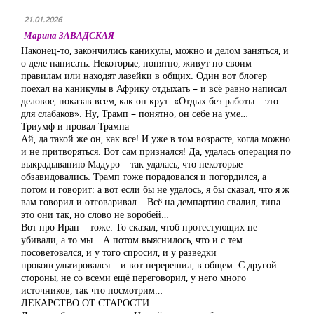
21.01.2026
Марина ЗАВАДСКАЯ
Наконец-то, закончились каникулы, можно и делом заняться, и
о деле написать. Некоторые, понятно, живут по своим
правилам или находят лазейки в общих. Один вот блогер
поехал на каникулы в Африку отдыхать – и всё равно написал
деловое, показав всем, как он крут: «Отдых без работы – это
для слабаков». Ну, Трамп – понятно, он себе на уме…
Триумф и провал Трампа
Ай, да такой же он, как все! И уже в том возрасте, когда можно
и не притворяться. Вот сам признался! Да, удалась операция по
выкрадыванию Мадуро – так удалась, что некоторые
обзавидовались. Трамп тоже порадовался и погордился, а
потом и говорит: а вот если бы не удалось, я бы сказал, что я ж
вам говорил и отговаривал… Всё на демпартию свалил, типа
это они так, но слово не воробей…
Вот про Иран – тоже. То сказал, чтоб протестующих не
убивали, а то мы… А потом выяснилось, что и с тем
посоветовался, и у того спросил, и у разведки
проконсультировался… и вот перерешил, в общем. С другой
стороны, не со всеми ещё переговорил, у него много
источников, так что посмотрим…
ЛЕКАРСТВО ОТ СТАРОСТИ