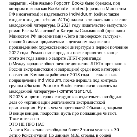
закрытии. «Изначально Popcorn Books было брендом, под
которым ирландская Bookmate Limited (признана Минюстом
РФ иноагентом) и издательство Individuum (сейчас также
входит в холдинг «Эксмо-АСТ») начали развивать направление
молодежной литературы. В 2021 году издательство выпустило
роман Елены Малисовой и Катерины Сильвановой (признаны
Минюстом РФ иноагентами) «Лето в пионерском галстуке»,
ставший самым продаваемым в денежном выражении
произведением художественной литературы в первой половине
2022 года. Роман снят с продажи после принятия в конце
этого же года закона о запрете ЛГБТ-пропаганды
(«Международное общественное движение ЛГБТ» признано в
России экстремистским и запрещено) среди всех категорий
населения. Компания работала с 2018 года — сначала как
подразделение Individuum, позже перешла под контроль
группы «Эксмо». Popcorn Books специализировалось на
молодежной литературе» (kommersant.ru).
В 2025-м против троих сотрудников издательства возбудили
дела об «организации деятельности экстремистской
организации». Ну и зачем упорствовать? Объявили, закрыли…
В конце концов, подростки пусть про попаданцев читают.
Тоже интересно.
ЭТО НЕ ПРО НАС!
А вот в Казахстане освободили более 2 тысяч человек к 30-
летию Конституции! По данным МВД страны, в общей