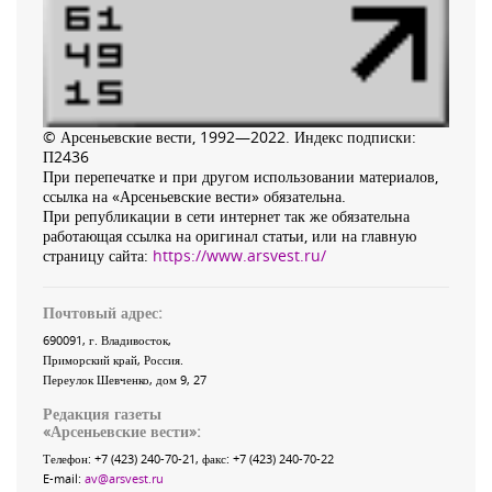
© Арсеньевские вести, 1992—2022. Индекс подписки:
П2436
При перепечатке и при другом использовании материалов,
ссылка на «Арсеньевские вести» обязательна.
При републикации в сети интернет так же обязательна
работающая ссылка на оригинал статьи, или на главную
страницу сайта:
https://www.arsvest.ru/
Почтовый адрес:
690091
, г.
Владивосток
,
Приморский край
,
Россия
.
Переулок Шевченко
, дом 9, 27
Редакция газеты
«
Арсеньевские вести
»:
Телефон:
+7 (423) 240-70-21
, факс:
+7 (423) 240-70-22
E-mail:
av@arsvest.ru