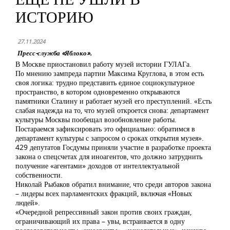
ИСТОРИЮ
27.11.2024
Пресс-служба «Яблоко».
В Москве приостановил работу музей истории ГУЛАГа.
По мнению зампреда партии Максима Круглова, в этом есть
своя логика: трудно представить единое социокультурное
пространство, в котором одновременно открываются
памятники Сталину и работает музей его преступлений. «Есть
слабая надежда на то, что музей откроется снова: департамент
культуры Москвы пообещал возобновление работы.
Постараемся зафиксировать это официально: обратимся в
департамент культуры с запросом о сроках открытия музея».
429 депутатов Госдумы приняли участие в разработке проекта
закона о спецсчетах для иноагентов, что должно затруднить
получение «агентами» доходов от интеллектуальной
собственности.
Николай Рыбаков обратил внимание, что среди авторов закона
– лидеры всех парламентских фракций, включая «Новых
людей».
«Очередной репрессивный закон против своих граждан,
ограничивающий их права – увы, встраивается в одну