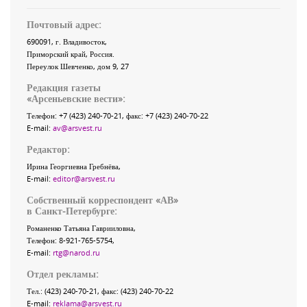
Почтовый адрес:
690091
, г.
Владивосток
,
Приморский край
,
Россия
.
Переулок Шевченко
, дом 9, 27
Редакция газеты
«
Арсеньевские вести
»:
Телефон:
+7 (423) 240-70-21
, факс:
+7 (423) 240-70-22
E-mail:
av@arsvest.ru
Редактор:
Ирина Георгиевна Гребнёва,
E-mail:
editor@arsvest.ru
Собственный корреспондент «АВ»
в Санкт-Петербурге:
Романенко Татьяна Гаврииловна,
Телефон: 8-921-765-5754,
E-mail:
rtg@narod.ru
Отдел рекламы:
Тел.: (423) 240-70-21, факс: (423) 240-70-22
E-mail:
reklama@arsvest.ru