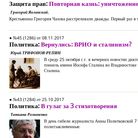
Защита прав:
Повторная казнь: уничтожение
Григорий Явлинский.
Крестьянина Григория Чазова расстреливали дважды. Первый раз в 
● №45 (1286) от 08.11.2017
Политика:
Вернулись: ВРИО и сталинизм?
Юрий ТРИФОНОВ-РЕПИН
В среду 25 октября с.г. в вечерних новостях ди
тоннель имени Иосифа Сталина во Владивостоке н
Сталина.
● №43 (1284) от 25.10.2017
Политика:
В гулаг за 3 стихотворения
Татьяна Романенко
В день гибели журналиста Анны Политковской 7 о
политзаключенные.