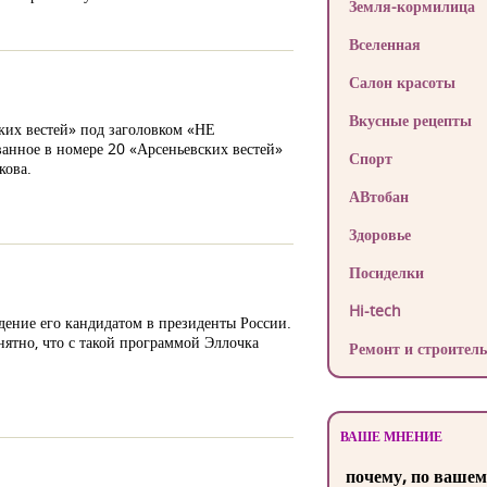
Земля-кормилица
Вселенная
Салон красоты
Вкусные рецепты
ских вестей» под заголовком «НЕ
ванное в номере 20 «Арсеньевских вестей»
Спорт
кова.
АВтобан
Здоровье
Посиделки
Hi-tech
дение его кандидатом в президенты России.
ятно, что с такой программой Эллочка
Ремонт и строитель
ВАШЕ МНЕНИЕ
почему, по вашем