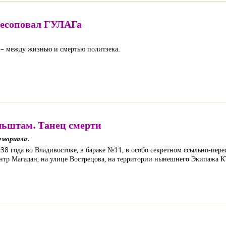
лесоповал ГУЛАГа
– между жизнью и смертью политзека.
ьштам. Танец смерти
емориала.
1938 года во Владивостоке, в бараке №11, в особо секретном ссыльно-пе
нтр Магадан, на улице Вострецова, на территории нынешнего Экипажа 