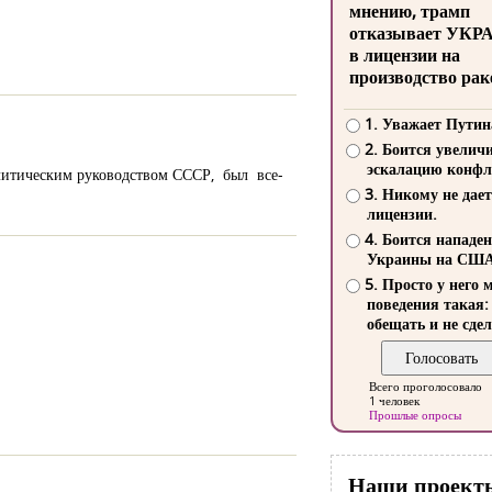
мнению, трамп
отказывает УКР
в лицензии на
производство рак
1. Уважает Путин
2. Боится увелич
эскалацию конфл
литическим руководством СССР, был все-
3. Никому не дает
лицензии.
4. Боится нападе
Украины на СШ
5. Просто у него 
поведения такая:
обещать и не сдел
Всего проголосовало
1 человек
Прошлые опросы
Наши проект