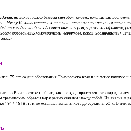
даний, на какие только бывает способен человек, вольный или подневоль
 в Мекку Из книг, которые я прочел и читаю видно, что мы сгноили в тюр
людей по холоду в кандалах десятки тысяч верст, заражали сифилисом, ра
носом (розовощеких) смотрителей (вертухаев, попок, надзирателей). Тепер
се мы…»
м
илея: 75 лет со дня образования Приморского края и не менее важную и
ита во Владивостоке не было, как прежде, торжественного парада и дем
ым трагическим образом неразрывно связаны между собой. Их анализ и дас
же 1917-1918 гг. и не останавливался вплоть до середины 50-х. В нем в
ть