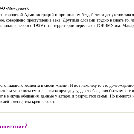
О/О «Мемориал».
й и городской Администраций и при полном бездействии депутатов заксо
ое, совершено преступление века. Другими словами трудно назвать то, ч
располагавшегося с 1939 г. на территории пересылки ТОВВМУ им. Мака
го главного момента в своей жизни. И вот наконец-то это долгожданное 
ятным упоением смотря в глаза друг другу, дают обещания быть вместе и в
ают в никуда обещания, данные у алтаря, и разрушатся семьи. Но имеютс
юдей вместе, тем крепче союз.
ашествие?