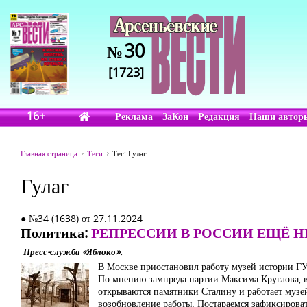
30
№
[1723]
16+
Реклама
ЗаКон
Редакция
Наши автор
Главная страница
Теги
Тег: Гулаг
Гулаг
● №34 (1638) от 27.11.2024
Политика:
РЕПРЕССИИ В РОССИИ ЕЩЁ 
Пресс-служба «Яблоко».
В Москве приостановил работу музей истории Г
По мнению зампреда партии Максима Круглова, в 
открываются памятники Сталину и работает музей
возобновление работы. Постараемся зафиксироват