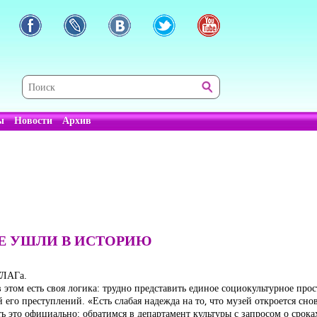
ы
Новости
Архив
НЕ УШЛИ В ИСТОРИЮ
УЛАГа.
этом есть своя логика: трудно представить единое социокультурное про
 его преступлений. «Есть слабая надежда на то, что музей откроется сн
ь это официально: обратимся в департамент культуры с запросом о срока