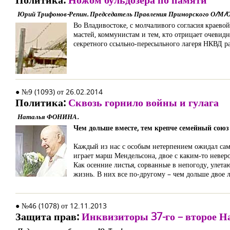
Юрий Трифонов-Репин. Председатель Правления Приморского О/М/
Во Владивостоке, с молчаливого согласия краево
мастей, коммунистам и тем, кто отрицает очевидн
секретного ссыльно-пересыльного лагеря НКВД 
● №9 (1093) от 26.02.2014
Политика:
Сквозь горнило войны и гулага
Наталья ФОНИНА.
Чем дольше вместе, тем крепче семейный союз
Каждый из нас с особым нетерпением ожидал само
играет марш Мендельсона, двое с каким-то неверо
Как осенние листья, сорванные в непогоду, улет
жизнь. В них все по-другому – чем дольше двое л
● №46 (1078) от 12.11.2013
Защита прав:
Инквизиторы 37-го – второе Н