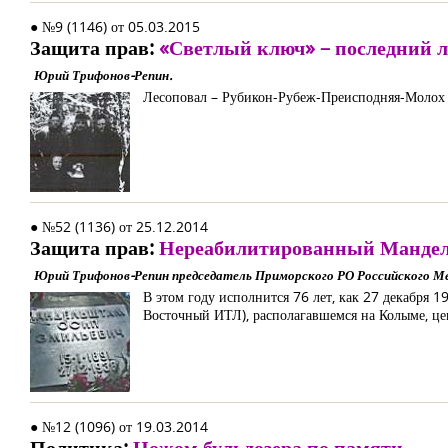
● №9 (1146) от 05.03.2015
Защита прав:
«Светлый ключ» – последний 
Юрий Трифонов-Репин.
Лесоповал – Рубикон-Рубеж-Преисподняя-Молох 
● №52 (1136) от 25.12.2014
Защита прав:
Нереабилитированный Мандел
Юрий Трифонов-Репин председатель Приморского РО Российского М
В этом году исполнится 76 лет, как 27 декабря 
Восточный ИТЛ), располагавшемся на Колыме, це
● №12 (1096) от 19.03.2014
Политика:
Ножом бульдозера по памяти