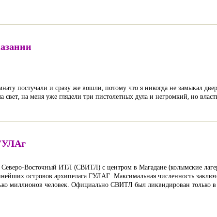
казании
мнату постучали и сразу же вошли, потому что я никогда не замыкал две
а свет, на меня уже глядели три пистолетных дула и негромкий, но влас
 ГУЛАг
 Северо-Восточный ИТЛ (СВИТЛ) с центром в Магадане (колымские лаге
рупнейших островов архипелага ГУЛАГ. Максимальная численность заклю
лько миллионов человек. Официально СВИТЛ был ликвидирован только в