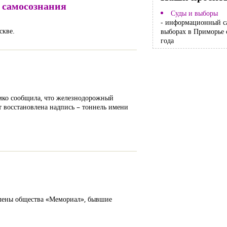
 самосознания
Суды и выборы
- информационный с
скве.
выборах в Приморье 
года
омко сообщила, что железнодорожный
т восстановлена надпись – тоннель имени
 члены общества «Мемориал», бывшие