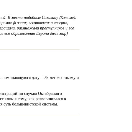
ный. В места подобные Сахалину (Колыме),
ьмах (в зонах, лесоповалах и лагерях)
звращали, размножали преступников и все
ь вся образованная Европа (весь мир)
 запоминающуюся дату – 75 лет жестокому и
онстраций по случаю Октябрьского
т ключ к тому, как разворачивался в
ся суть большевистской системы.