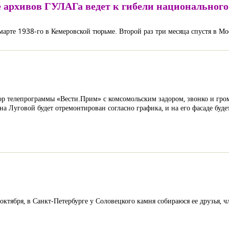
 архивов ГУЛАГа ведет к гибели национального
марте 1938-го в Кемеровской тюрьме. Второй раз три месяца спустя в Мо
ктор телепрограммы «Вести.Прим» с комсомольским задором, звонко и гр
а Луговой будет отремонтирован согласно графика, и на его фасаде буде
ктября, в Санкт-Петербурге у Соловецкого камня собираюся ее друзья,