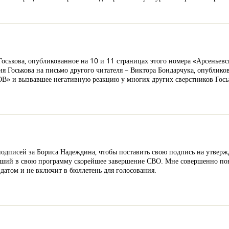
Госькова, опубликованное на 10 и 11 страницах этого номера «Арсеньев
я Госькова на письмо другого читателя – Виктора Бондарчука, опублико
 и вызвавшее негативную реакцию у многих других сверстников Гось
одписей за Бориса Надеждина, чтобы поставить свою подпись на утверж
вший в свою программу скорейшее завершение СВО. Мне совершенно пон
идатом и не включит в бюллетень для голосования.