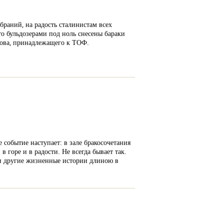
браний, на радость сталинистам всех
то бульдозерами под ноль снесены бараки
рова, принадлежащего к ТОФ.
событие наступает: в зале бракосочетания
 горе и в радости. Не всегда бывает так.
я и другие жизненные истории длиною в