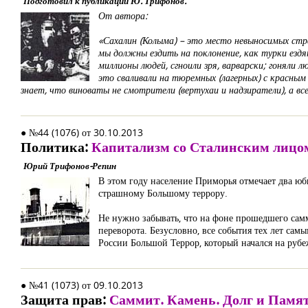
Подготовил к публикации Ю. Трифонов.
От автора:
«Сахалин (Колыма) – это место невыносимых стра
мы должны ездить на поклонение, как турки ездят
миллионы людей, сгноили зря, варварски; гоняли 
это сваливали на тюремных (лагерных) с красным 
знает, что виноваты не смотрители (вертухаи и надзиратели), а в
● №44 (1076) от 30.10.2013
Политика:
Капитализм со Сталинским лицо
Юрий Трифонов-Репин
В этом году население Приморья отмечает два юб
страшному Большому террору.
Не нужно забывать, что на фоне прошедшего самм
переворота. Безусловно, все события тех лет сам
России Большой Террор, который начался на рубе
● №41 (1073) от 09.10.2013
Защита прав:
Саммит. Камень. Долг и Памя