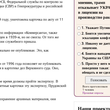
ФСБ, Федеральной службы по контролю за
мнению, трамп
ки (СВР) и Генпрокуратуры и российской
отказывает УКР
в лицензии на
производство рак
 году, уничтожена карточка по акту от 11
1. Уважает Путин
, по информации «Коммерсанта», также
2. Боится увелич
ен в 1939-м, но не смогла. От того же
эскалацию конфл
нии служебного приказа.
3. Никому не дает
лицензии.
циально не опубликован. Это, как
4. Боится нападе
Украины на СШ
и от 1996 года позволяет не публиковать
5. Просто у него 
в картотеке дел Верховного суда. Оно,
поведения такая:
обещать и не сдел
ое время должны пройти экспертизу. В
етные карточки эту экспертизу, Прудовский
Всего проголосовало
1 человек
Прошлые опросы
сохранение архивных материалов, они
Наши проект