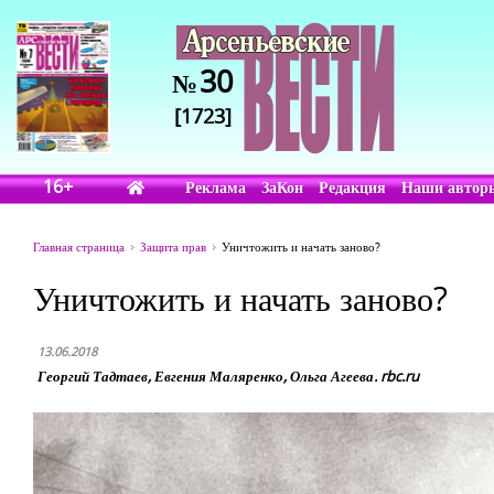
30
№
[1723]
16+
Реклама
ЗаКон
Редакция
Наши автор
Главная страница
Защита прав
Уничтожить и начать заново?
Уничтожить и начать заново?
13.06.2018
Георгий Тадтаев, Евгения Маляренко, Ольга Агеева. rbc.ru