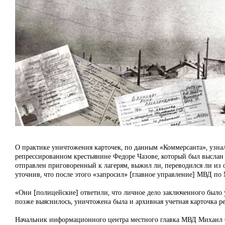
О практике уничтожения карточек, по данным «Коммерсанта», узнал
репрессированном крестьянине Федоре Чазове, который был выслан 
отправлен приговоренный к лагерям, выжил ли, переводился ли из 
уточнив, что после этого «запросил» [главное управление] МВД по 
«Они [полицейские] ответили, что личное дело заключенного было у
позже выяснилось, уничтожена была и архивная учетная карточка р
Начальник информационного центра местного главка МВД Михаил С