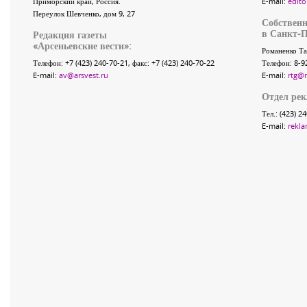
Приморский край
,
Россия
.
E-mail:
edito
Переулок Шевченко
, дом 9, 27
Собственн
в Санкт-П
Редакция газеты
«
Арсеньевские вести
»:
Романенко Та
Телефон:
+7 (423) 240-70-21
, факс:
+7 (423) 240-70-22
Телефон: 8-9
E-mail:
av@arsvest.ru
E-mail:
rtg@
Отдел ре
Тел.: (423) 2
E-mail:
rekla