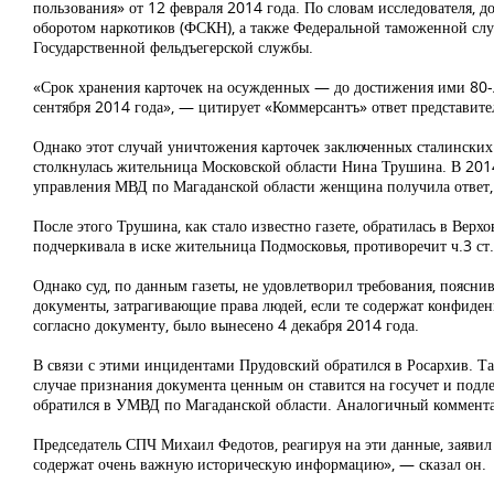
пользования» от 12 февраля 2014 года. По словам исследователя
оборотом наркотиков (ФСКН), а также Федеральной таможенной сл
Государственной фельдъегерской службы.
«Срок хранения карточек на осужденных — до достижения ими 80-ле
сентября 2014 года», — цитирует «Коммерсантъ» ответ представит
Однако этот случай уничтожения карточек заключенных сталинских 
столкнулась жительница Московской области Нина Трушина. В 2014 
управления МВД по Магаданской области женщина получила ответ, 
После этого Трушина, как стало известно газете, обратилась в Верхо
подчеркивала в иске жительница Подмосковья, противоречит ч.3 ст
Однако суд, по данным газеты, не удовлетворил требования, поясни
документы, затрагивающие права людей, если те содержат конфиден
согласно документу, было вынесено 4 декабря 2014 года.
В связи с этими инцидентами Прудовский обратился в Росархив. Та
случае признания документа ценным он ставится на госучет и под
обратился в УМВД по Магаданской области. Аналогичный коммента
Председатель СПЧ Михаил Федотов, реагируя на эти данные, заявил
содержат очень важную историческую информацию», — сказал он.