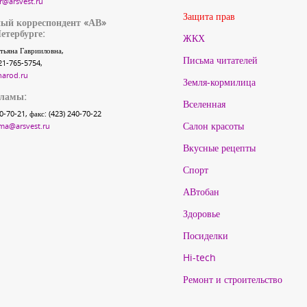
r@arsvest.ru
Защита прав
ый корреспондент «АВ»
етербурге:
ЖКХ
тьяна Гаврииловна,
Письма читателей
21-765-5754,
narod.ru
Земля-кормилица
кламы:
Вселенная
40-70-21, факс: (423) 240-70-22
Салон красоты
ma@arsvest.ru
Вкусные рецепты
Спорт
АВтобан
Здоровье
Посиделки
Hi-tech
Ремонт и строительство