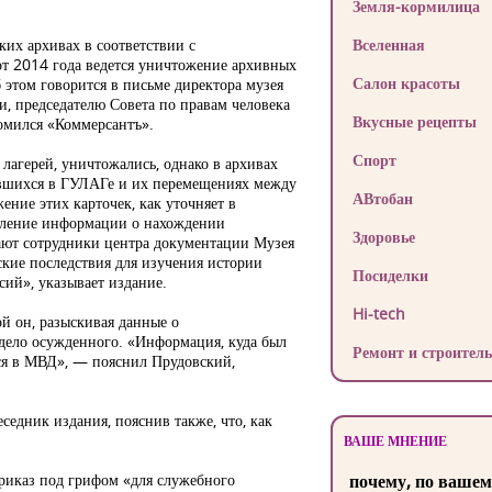
Земля-кормилица
их архивах в соответствии с
Вселенная
т 2014 года ведется уничтожение архивных
Салон красоты
 этом говорится в письме директора музея
и, председателю Совета по правам человека
Вкусные рецепты
омился «Коммерсантъ».
Спорт
лагерей, уничтожались, однако в архивах
ившихся в ГУЛАГе и их перемещениях между
АВтобан
ние этих карточек, как уточняет в
даление информации о нахождении
Здоровье
ают сотрудники центра документации Музея
кие последствия для изучения истории
Посиделки
сий», указывает издание.
Hi-tech
й он, разыскивая данные о
 дело осужденного. «Информация, куда был
Ремонт и строитель
хся в МВД», — пояснил Прудовский,
седник издания, пояснив также, что, как
ВАШЕ МНЕНИЕ
риказ под грифом «для служебного
почему, по вашем