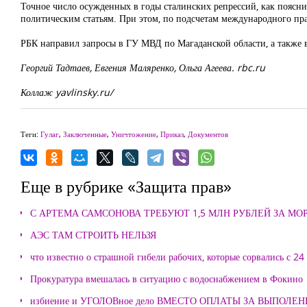
Точное число осужденных в годы сталинских репрессий, как пояснил
политическим статьям. При этом, по подсчетам международного пр
РБК направил запросы в ГУ МВД по Магаданской области, а также 
Георгий Тадтаев, Евгения Маляренко, Ольга Агеева. rbc.ru
Коллаж yavlinsky.ru/
Теги:
Гулаг
,
Заключенные
,
Уничтожение
,
Приказ
,
Документов
Еще в рубрике «Защита прав»
С АРТЕМА САМСОНОВА ТРЕБУЮТ 1,5 МЛН РУБЛЕЙ ЗА М
АЭС ТАМ СТРОИТЬ НЕЛЬЗЯ
что известно о страшной гибели рабочих, которые сорвались с 24
Прокуратура вмешалась в ситуацию с водоснабжением в Фокино
избиение и УГОЛОВное дело ВМЕСТО ОПЛАТЫ ЗА ВЫПОЛЕ