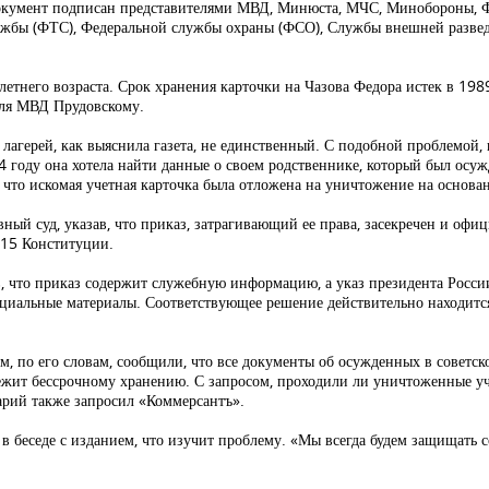
, документ подписан представителями МВД, Минюста, МЧС, Минобороны, 
ужбы (ФТС), Федеральной службы охраны (ФСО), Службы внешней развед
тнего возраста. Срок хранения карточки на Чазова Федора истек в 1989
еля МВД Прудовскому.
лагерей, как выяснила газета, не единственный. С подобной проблемой
году она хотела найти данные о своем родственнике, который был осужд
что искомая учетная карточка была отложена на уничтожение на основа
вный суд, указав, что приказ, затрагивающий ее права, засекречен и офи
.15 Конституции.
в, что приказ содержит служебную информацию, а указ президента Росси
циальные материалы. Соответствующее решение действительно находится 
м, по его словам, сообщили, что все документы об осужденных в советск
лежит бессрочному хранению. С запросом, проходили ли уничтоженные уч
рий также запросил «Коммерсантъ».
 в беседе с изданием, что изучит проблему. «Мы всегда будем защищать 