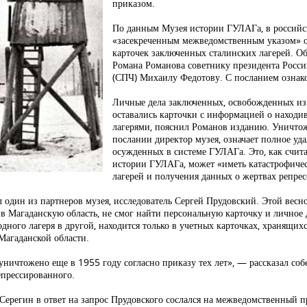
приказом.
По данным Музея истории ГУЛАГа, в российск
«засекреченным межведомственным указом» о
карточек заключенных сталинских лагерей. Об
Романа Романова советнику президента Росси
(СПЧ) Михаилу Федотову. С посланием ознак
Личные дела заключенных, освобожденных из 
оставались карточки с информацией о наход
лагерями, пояснил Романов изданию. Уничтоже
послании директор музея, означает полное у
осужденных в системе ГУЛАГа. Это, как счит
истории ГУЛАГа, может «иметь катастрофичес
лагерей и получения данных о жертвах репрес
 один из партнеров музея, исследователь Сергей Прудовский. Этой весно
в Магаданскую область, не смог найти персональную карточку и личное
одного лагеря в другой, находится только в учетных карточках, хранящи
Магаданской области.
ничтожено еще в 1955 году согласно приказу тех лет», — рассказал собе
епрессированного.
ерегин в ответ на запрос Прудовского сослался на межведомственный п