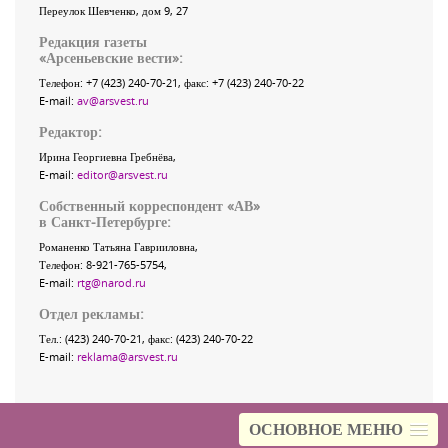
Переулок Шевченко
, дом 9, 27
Редакция газеты
«
Арсеньевские вести
»:
Телефон:
+7 (423) 240-70-21
, факс:
+7 (423) 240-70-22
E-mail:
av@arsvest.ru
Редактор:
Ирина Георгиевна Гребнёва,
E-mail:
editor@arsvest.ru
Собственный корреспондент «АВ»
в Санкт-Петербурге:
Романенко Татьяна Гаврииловна,
Телефон: 8-921-765-5754,
E-mail:
rtg@narod.ru
Отдел рекламы:
Тел.: (423) 240-70-21, факс: (423) 240-70-22
E-mail:
reklama@arsvest.ru
ОСНОВНОЕ МЕНЮ