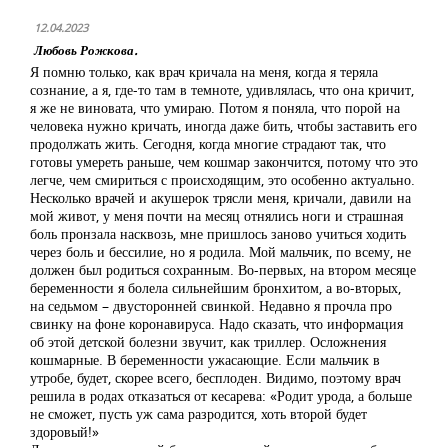
12.04.2023
Любовь Рожкова.
Я помню только, как врач кричала на меня, когда я теряла
сознание, а я, где-то там в темноте, удивлялась, что она кричит,
я же не виновата, что умираю. Потом я поняла, что порой на
человека нужно кричать, иногда даже бить, чтобы заставить его
продолжать жить. Сегодня, когда многие страдают так, что
готовы умереть раньше, чем кошмар закончится, потому что это
легче, чем смириться с происходящим, это особенно актуально.
Несколько врачей и акушерок трясли меня, кричали, давили на
мой живот, у меня почти на месяц отнялись ноги и страшная
боль пронзала насквозь, мне пришлось заново учиться ходить
через боль и бессилие, но я родила. Мой мальчик, по всему, не
должен был родиться сохранным. Во-первых, на втором месяце
беременности я болела сильнейшим бронхитом, а во-вторых,
на седьмом – двусторонней свинкой. Недавно я прочла про
свинку на фоне коронавируса. Надо сказать, что информация
об этой детской болезни звучит, как триллер. Осложнения
кошмарные. В беременности ужасающие. Если мальчик в
утробе, будет, скорее всего, бесплоден. Видимо, поэтому врач
решила в родах отказаться от кесарева: «Родит урода, а больше
не сможет, пусть уж сама разродится, хоть второй будет
здоровый!»