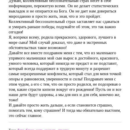
Думаю, коллективный бессознательный страх несет в себе
информацию, пережитую всеми. Он не делает статистических
выкладок и не опирается на Бога. Он не дает нам довериться
мирозданию и просто жить, зная, что и это пройдет.
Коллективный бессознательный страх заставляет нас сдаваться
и умирать раньше победы, подумайте об этом, это так важно
сегодня!
Я, вопреки всему, родила прекрасного, здорового, лучшего в
мире сына! Мой случай доказал, что даже в экстренных
обстоятельствах такое возможно!
Давайте все вместе поздравим меня с тем, что из маленького
упрямого мальчишки мой сын вырос в достойного, красивого,
умного человека, который никогда не предаст и не подставит,
который всегда поддержит в трудную минуту и разрешит
самые неразрешимые конфликты, который стал для меня точкой
опоры и равновесия, уверенности и силы! Поздравьте меня с
этим чудом, а его с тем, что он просто родился, не подозревая о
том, какие страсти кипели вокруг его рождения! Пусть он и все
наши дети будут здоровы, а мы для них и для себя, конечно же,
тоже!
И давайте просто жить дальше, а если становится страшно,
помогать тем, кому страшнее! И тогда мы обязательно выстоим,
это сейчас главное.
Теги:
Дети
,
Страх
,
жить
,
умереть
,
страсти