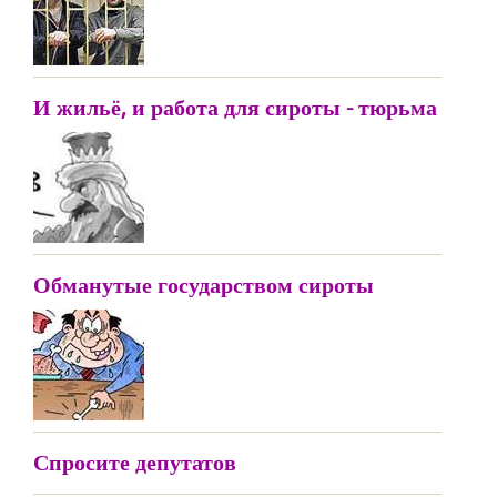
И жильё, и работа для сироты - тюрьма
Обманутые государством сироты
Спросите депутатов