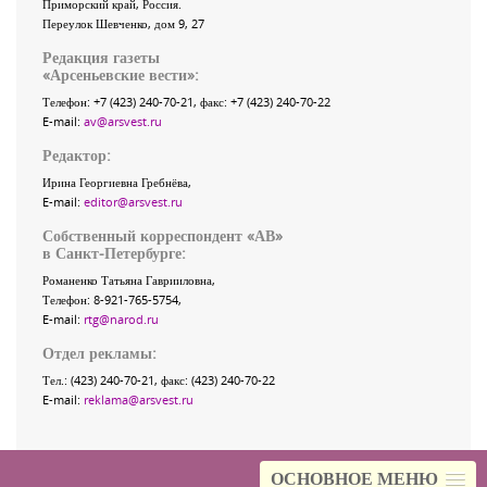
Приморский край
,
Россия
.
Переулок Шевченко
, дом 9, 27
Редакция газеты
«
Арсеньевские вести
»:
Телефон:
+7 (423) 240-70-21
, факс:
+7 (423) 240-70-22
E-mail:
av@arsvest.ru
Редактор:
Ирина Георгиевна Гребнёва,
E-mail:
editor@arsvest.ru
Собственный корреспондент «АВ»
в Санкт-Петербурге:
Романенко Татьяна Гаврииловна,
Телефон: 8-921-765-5754,
E-mail:
rtg@narod.ru
Отдел рекламы:
Тел.: (423) 240-70-21, факс: (423) 240-70-22
E-mail:
reklama@arsvest.ru
ОСНОВНОЕ МЕНЮ