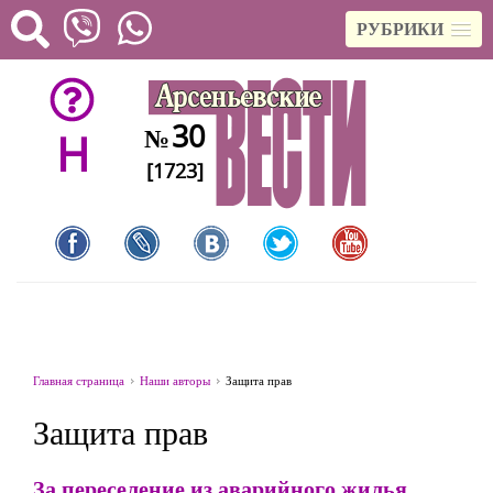
РУБРИКИ
30
№
H
[1723]
Главная страница
Наши авторы
Защита прав
Защита прав
За переселение из аварийного жилья