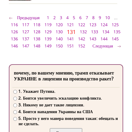
Предыдущая
1
2
3
4
5
6
7
8
9
10
...
116
117
118
119
120
121
122
123
124
125
131
126
127
128
129
130
132
133
134
135
136
137
138
139
140
141
142
143
144
145
146
147
148
149
150
151
152
Следующая
почему, по вашему мнению, трамп отказывает
УКРАИНЕ в лицензии на производство ракет?
1. Уважает Путина.
2. Боится увеличить эскалацию конфликта.
3. Никому не дает такие лицензии.
4. Боится нападения Украины на США
5. Просто у него манера поведения такая: обещать и
не сделать.