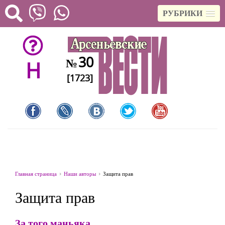
РУБРИКИ
30
№
H
[1723]
Главная страница
Наши авторы
Защита прав
Защита прав
За того маньяка