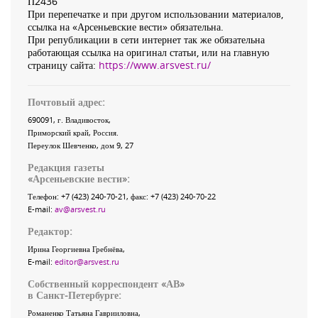
П2436
При перепечатке и при другом использовании материалов,
ссылка на «Арсеньевские вести» обязательна.
При републикации в сети интернет так же обязательна
работающая ссылка на оригинал статьи, или на главную
страницу сайта:
https://www.arsvest.ru/
Почтовый адрес:
690091
, г.
Владивосток
,
Приморский край
,
Россия
.
Переулок Шевченко
, дом 9, 27
Редакция газеты
«
Арсеньевские вести
»:
Телефон:
+7 (423) 240-70-21
, факс:
+7 (423) 240-70-22
E-mail:
av@arsvest.ru
Редактор:
Ирина Георгиевна Гребнёва,
E-mail:
editor@arsvest.ru
Собственный корреспондент «АВ»
в Санкт-Петербурге:
Романенко Татьяна Гаврииловна,