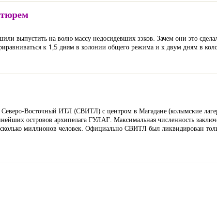
 тюрем
или выпустить на волю массу недосидевших зэков. Зачем они это сдела
 приравниваться к 1,5 дням в колонии общего режима и к двум дням в ко
 Северо-Восточный ИТЛ (СВИТЛ) с центром в Магадане (колымские лаге
рупнейших островов архипелага ГУЛАГ. Максимальная численность заклю
несколько миллионов человек. Официально СВИТЛ был ликвидирован толь