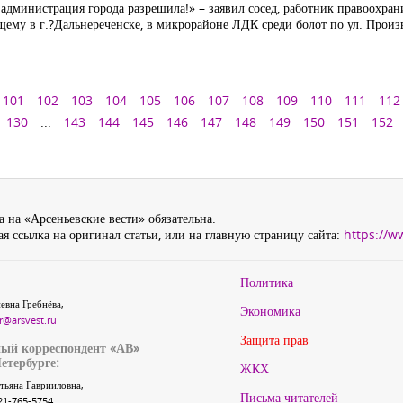
 администрация города разрешила!» – заявил сосед, работник правоохра
му в г.?Дальнереченске, в микрорайоне ЛДК среди болот по ул. Произ
101
102
103
104
105
106
107
108
109
110
111
112
130
...
143
144
145
146
147
148
149
150
151
152
 на «Арсеньевские вести» обязательна.
я ссылка на оригинал статьи, или на главную страницу сайта:
https://w
Политика
евна Гребнёва,
Экономика
r@arsvest.ru
Защита прав
ый корреспондент «АВ»
етербурге:
ЖКХ
тьяна Гаврииловна,
Письма читателей
21-765-5754,