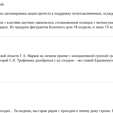
ной
ла запланирована акция протеста в поддержку политзаключенных, осужде
нное с властями шествие закончилось столкновением полиции с митингую
рядках. Из тридцати фигурантов Болотного дела 18 осудили, и лишь 13 
ской области Г.А. Марков на личном приеме с инициативной группой гра
рей С.П. Трофимову разобраться с их соседом – экс-главой Ершовского 
 поздно… Ты видишь, мы гараж рядом с проездом к твоему дому строим. П