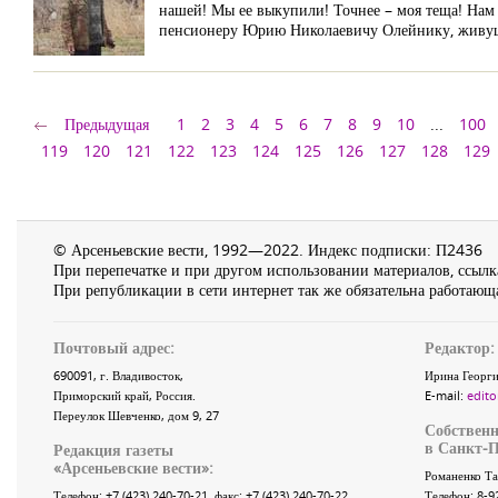
нашей! Мы ее выкупили! Точнее – моя теща! Нам
пенсионеру Юрию Николаевичу Олейнику, живуще
Предыдущая
1
2
3
4
5
6
7
8
9
10
...
100
119
120
121
122
123
124
125
126
127
128
129
© Арсеньевские вести, 1992—2022. Индекс подписки: П2436
При перепечатке и при другом использовании материалов, ссылка
При републикации в сети интернет так же обязательна работающа
Почтовый адрес:
Редактор:
690091
, г.
Владивосток
,
Ирина Георги
Приморский край
,
Россия
.
E-mail:
edito
Переулок Шевченко
, дом 9, 27
Собственн
в Санкт-П
Редакция газеты
«
Арсеньевские вести
»:
Романенко Та
Телефон:
+7 (423) 240-70-21
, факс:
+7 (423) 240-70-22
Телефон: 8-9