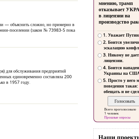
мнению, трамп
отказывает УКР
в лицензии на
производство рак
ли — объяснить сложно, но примерно в
лонии-поселении (закон № 73983-5 пока
1. Уважает Путин
2. Боится увелич
эскалацию конфл
3. Никому не дает
лицензии.
4. Боится нападе
ря) для обслуживания предприятий
Украины на СШ
ченных единовременно составляла 200
5. Просто у него 
ко в 1957 году.
поведения такая:
обещать и не сдел
Всего проголосовало
1 человек
Прошлые опросы
Наши проект