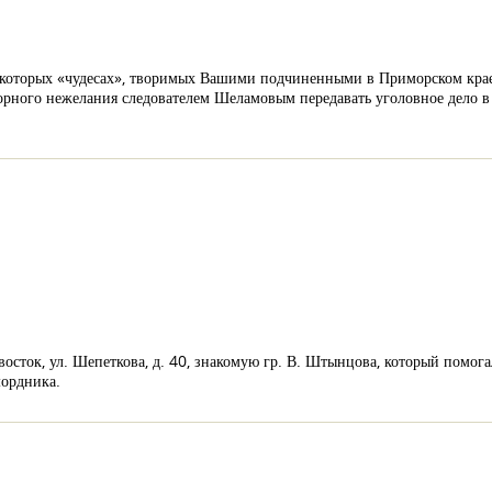
которых «чудесах», творимых Вашими подчиненными в Приморском крае.
рного нежелания следователем Шеламовым передавать уголовное дело в с
ивосток, ул. Шепеткова, д. 40, знакомую гр. В. Штынцова, который помога
мордника.