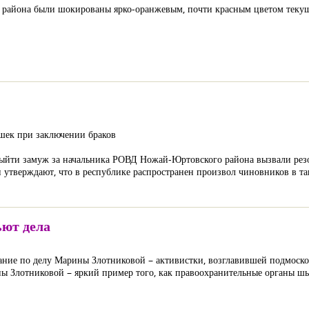
 района были шокированы ярко-оранжевым, почти красным цветом текущ
шек при заключении браков
йти замуж за начальника РОВД Ножай-Юртовского района вызвали резо
 утверждают, что в республике распространен произвол чиновников в та
ют дела
едание по делу Марины Злотниковой – активистки, возглавившей подмоск
ны Злотниковой – яркий пример того, как правоохранительные органы ш