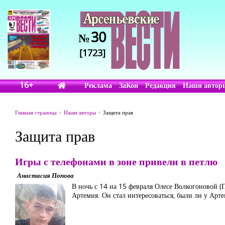
30
№
[1723]
16+
Реклама
ЗаКон
Редакция
Наши автор
Главная страница
Наши авторы
Защита прав
Защита прав
Игры с телефонами в зоне привели в петлю
Анастасия Попова
В ночь с 14 на 15 февраля Олесе Волкогоновой (
Артемия. Он стал интересоваться, были ли у Арте