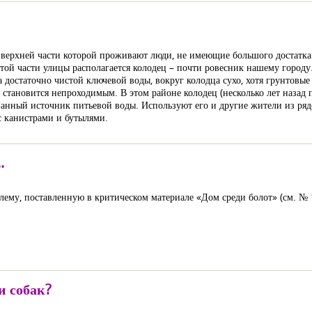
в верхней части которой проживают люди, не имеющие большого достатка
той части улицы располагается колодец – почти ровесник нашему городу.
а достаточно чистой ключевой воды, вокруг колодца сухо, хотя грунтовые
 становится непроходимым. В этом районе колодец (несколько лет назад 
анный источник питьевой воды. Используют его и другие жители из ря
 канистрами и бутылями.
.
блему, поставленную в критическом материале «Дом среди болот» (см. № 1
и собак?