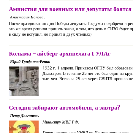
Амнистия для военных или депутаты боятся
Анастасия Попова.
После празднования Дня Победы депутаты Госдумы подобрели и реш
это же время решили принять закон, о том, что день в СИЗО будет
в силу не вступил, но принят в двух чтениях).
Колыма – айсберг архипелага ГУЛАг
Юрий Трифонов-Репин
1932 г. 1 апреля. Приказом ОГПУ был образован
Дальстроя. В течение 25 лет это был один из к
тыс. чел. Всего за 25 лет через СВИТЛ прошло 
Сегодня забирают автомобили, а завтра?
Петр Довганюк.
Министру МВД РФ.
Копия: начальнику УМВД по Приморскому краю.