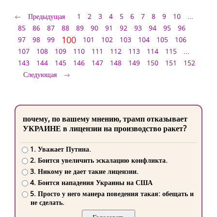
Предыдущая
1
2
3
4
5
6
7
8
9
10
...
85
86
87
88
89
90
91
92
93
94
95
96
100
97
98
99
101
102
103
104
105
106
107
108
109
110
111
112
113
114
115
...
143
144
145
146
147
148
149
150
151
152
Следующая
почему, по вашему мнению, трамп отказывает
УКРАИНЕ в лицензии на производство ракет?
1. Уважает Путина.
2. Боится увеличить эскалацию конфликта.
3. Никому не дает такие лицензии.
4. Боится нападения Украины на США
5. Просто у него манера поведения такая: обещать и
не сделать.