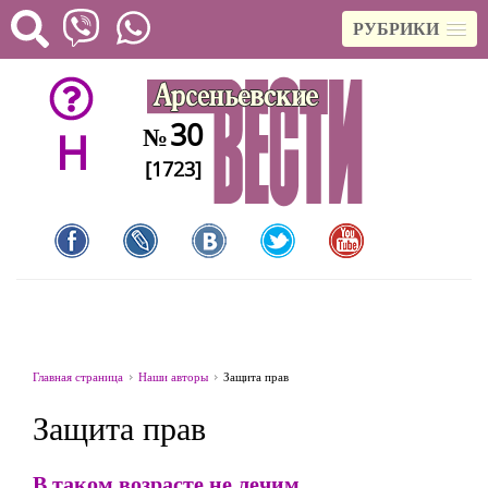
РУБРИКИ
30
№
H
[1723]
Главная страница
Наши авторы
Защита прав
Защита прав
В таком возрасте не лечим