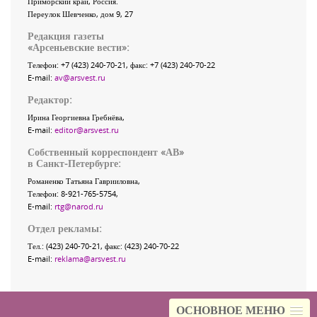
Приморский край
,
Россия
.
Переулок Шевченко
, дом 9, 27
Редакция газеты
«
Арсеньевские вести
»:
Телефон:
+7 (423) 240-70-21
, факс:
+7 (423) 240-70-22
E-mail:
av@arsvest.ru
Редактор:
Ирина Георгиевна Гребнёва,
E-mail:
editor@arsvest.ru
Собственный корреспондент «АВ»
в Санкт-Петербурге:
Романенко Татьяна Гаврииловна,
Телефон: 8-921-765-5754,
E-mail:
rtg@narod.ru
Отдел рекламы:
Тел.: (423) 240-70-21, факс: (423) 240-70-22
E-mail:
reklama@arsvest.ru
ОСНОВНОЕ МЕНЮ