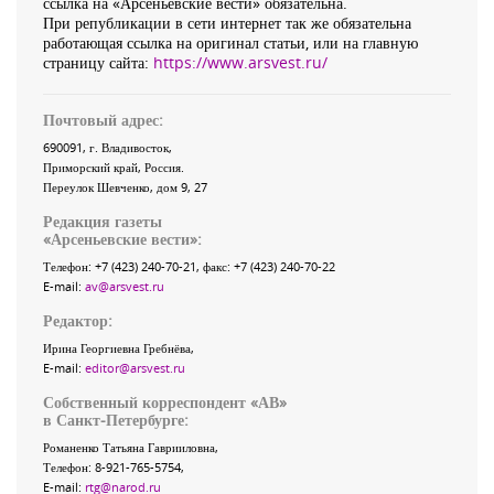
ссылка на «Арсеньевские вести» обязательна.
При републикации в сети интернет так же обязательна
работающая ссылка на оригинал статьи, или на главную
страницу сайта:
https://www.arsvest.ru/
Почтовый адрес:
690091
, г.
Владивосток
,
Приморский край
,
Россия
.
Переулок Шевченко
, дом 9, 27
Редакция газеты
«
Арсеньевские вести
»:
Телефон:
+7 (423) 240-70-21
, факс:
+7 (423) 240-70-22
E-mail:
av@arsvest.ru
Редактор:
Ирина Георгиевна Гребнёва,
E-mail:
editor@arsvest.ru
Собственный корреспондент «АВ»
в Санкт-Петербурге:
Романенко Татьяна Гаврииловна,
Телефон: 8-921-765-5754,
E-mail:
rtg@narod.ru