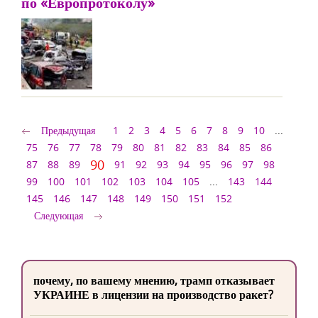
по «Европротоколу»
Предыдущая
1
2
3
4
5
6
7
8
9
10
...
75
76
77
78
79
80
81
82
83
84
85
86
90
87
88
89
91
92
93
94
95
96
97
98
99
100
101
102
103
104
105
...
143
144
145
146
147
148
149
150
151
152
Следующая
почему, по вашему мнению, трамп отказывает
УКРАИНЕ в лицензии на производство ракет?