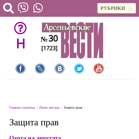
РУБРИКИ
30
№
H
[1723]
Главная страница
Наши авторы
Защита прав
Защита прав
Охота на депутата