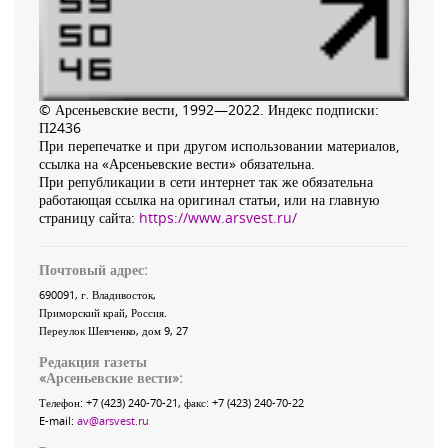
© Арсеньевские вести, 1992—2022. Индекс подписки:
П2436
При перепечатке и при другом использовании материалов,
ссылка на «Арсеньевские вести» обязательна.
При републикации в сети интернет так же обязательна
работающая ссылка на оригинал статьи, или на главную
страницу сайта:
https://www.arsvest.ru/
Почтовый адрес:
690091
, г.
Владивосток
,
Приморский край
,
Россия
.
Переулок Шевченко
, дом 9, 27
Редакция газеты
«
Арсеньевские вести
»:
Телефон:
+7 (423) 240-70-21
, факс:
+7 (423) 240-70-22
E-mail:
av@arsvest.ru