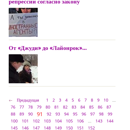
репрессии согласно закону
От «Джуди» до «Лайонрок»…
Предыдущая
1
2
3
4
5
6
7
8
9
10
...
76
77
78
79
80
81
82
83
84
85
86
87
91
88
89
90
92
93
94
95
96
97
98
99
100
101
102
103
104
105
106
...
143
144
145
146
147
148
149
150
151
152