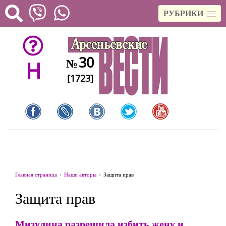
РУБРИКИ
30
№
H
[1723]
Главная страница
Наши авторы
Защита прав
Защита прав
Мизулина разрешила избить жену и