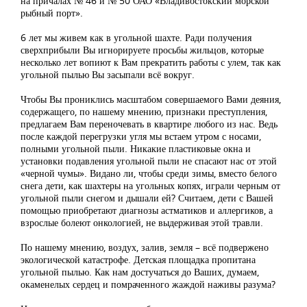
на причалах № 46 и № 50 ОАО «Владивостокский морской
рыбный порт».
6 лет мы живем как в угольной шахте. Ради получения
сверхприбыли Вы игнорируете просьбы жильцов, которые
несколько лет вопиют к Вам прекратить работы с улем, так как
угольной пылью Вы засыпали всё вокруг.
Чтобы Вы прониклись масштабом совершаемого Вами деяния,
содержащего, по нашему мнению, признаки преступления,
предлагаем Вам переночевать в квартире любого из нас. Ведь
после каждой перегрузки угля мы встаем утром с носами,
полными угольной пыли. Никакие пластиковые окна и
установки подавления угольной пыли не спасают нас от этой
«черной чумы». Видано ли, чтобы среди зимы, вместо белого
снега дети, как шахтеры на угольных копях, играли черным от
угольной пыли снегом и дышали ей? Считаем, дети с Вашей
помощью приобретают диагнозы астматиков и аллергиков, а
взрослые болеют онкологией, не выдерживая этой травли.
По нашему мнению, воздух, залив, земля – всё подвержено
экологической катастрофе. Детская площадка пропитана
угольной пылью. Как нам достучаться до Ваших, думаем,
окаменелых сердец и помраченного жаждой наживы разума?