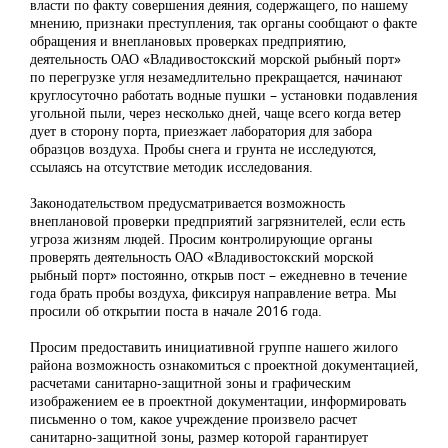
власти по факту совершения деяния, содержащего, по нашему
мнению, признаки преступления, так органы сообщают о факте
обращения и внеплановых проверках предприятию,
деятельность ОАО «Владивостокский морской рыбный порт»
по перегрузке угля незамедлительно прекращается, начинают
круглосуточно работать водные пушки – установки подавления
угольной пыли, через несколько дней, чаще всего когда ветер
дует в сторону порта, приезжает лаборатория для забора
образцов воздуха. Пробы снега и грунта не исследуются,
ссылаясь на отсутствие методик исследования.
Законодательством предусматривается возможность
внеплановой проверки предприятий загрязнителей, если есть
угроза жизням людей. Просим контролирующие органы
проверять деятельность ОАО «Владивостокский морской
рыбный порт» постоянно, открыв пост – ежедневно в течение
года брать пробы воздуха, фиксируя направление ветра. Мы
просили об открытии поста в начале 2016 года.
Просим предоставить инициативной группе нашего жилого
района возможность ознакомиться с проектной документацией,
расчетами санитарно-защитной зоны и графическим
изображением ее в проектной документации, информировать
письменно о том, какое учреждение произвело расчет
санитарно-защитной зоны, размер которой гарантирует