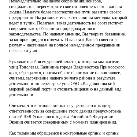
Незамедлительно назначьте собрание акционеров,
специалистов, пересмотрите свое отношение к нам – живым
людям. Наметьте более перспективные пути развития своего
предприятия. Вы развиваетесь экстенсивным методом, который
ведет в тупик. Полагаем, такая деятельность не соответствует
современным требованиям природоохранного
законодательства. По нашему мнению, Вы творите беззаконие,
за которое придется отвечать. Взываем к Вашей совести и
разуму – настаиваем на полном немедленном прекращении
перевалки угля.
Руководителей всех уровней власти, к которым мы, жители
улиц Тополевая, Калинина города Владивостока Приморского
края, обращаемся, просим обратить внимание на вопиющее,
считаем, загрязнение нашего жилого района в результате
деятельности по перегрузке угля ОАО «Владивостокский
морской рыбный порт» и отозвать лицензию на данный вид
деятельности.
Считаем, что в отношении нас осуществляется экоцид,
ответственность за совершение этого деяния предусмотрена
статьей 358 Уголовного кодекса Российской Федерации.
Экоцид считается совершенным с момента планирования.
Как только мы обращаемся в контрольные органы и органы