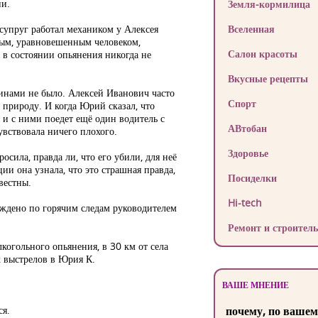
ии.
Земля-кормилица
супруг работал механиком у Алексея
Вселенная
ным, уравновешенным человеком,
Салон красоты
 в состоянии опьянения никогда не
Вкусные рецепты
инами не было. Алексей Иванович часто
Спорт
 природу. И когда Юрий сказал, что
, и с ними поедет ещё один водитель с
АВтобан
увствовала ничего плохого.
Здоровье
осила, правда ли, что его убили, для неё
ии она узнала, что это страшная правда,
Посиделки
вестны.
Hi-tech
уждено по горячим следам руководителем
Ремонт и строитель
лкогольного опьянения, в 30 км от села
х выстрелов в Юрия К.
ВАШЕ МНЕНИЕ
ся.
почему, по вашем