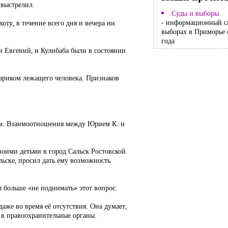
 выстрелил.
Суды и выборы
- информационный с
оту, в течение всего дня и вечера ни
выборах в Приморье 
года
и Евгений, и Кулибаба были в состоянии
онариком лежащего человека. Признаков
тям. Взаимоотношения между Юрием К. и
своими детьми в город Сальск Ростовской
льске, просил дать ему возможность
ил больше «не поднимать» этот вопрос.
даже во время её отсутствия. Она думает,
м в правоохранительные органы.