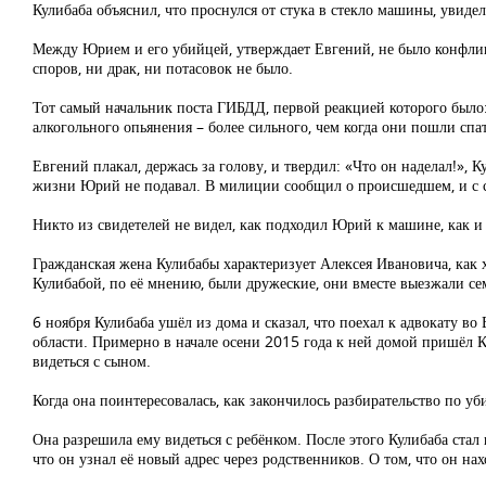
Кулибаба объяснил, что проснулся от стука в стекло машины, увидел
Между Юрием и его убийцей, утверждает Евгений, не было конфликтов
споров, ни драк, ни потасовок не было.
Тот самый начальник поста ГИБДД, первой реакцией которого было: 
алкогольного опьянения – более сильного, чем когда они пошли спа
Евгений плакал, держась за голову, и твердил: «Что он наделал!»,
жизни Юрий не подавал. В милиции сообщил о происшедшем, и с с
Никто из свидетелей не видел, как подходил Юрий к машине, как и
Гражданская жена Кулибабы характеризует Алексея Ивановича, как
Кулибабой, по её мнению, были дружеские, они вместе выезжали сем
6 ноября Кулибаба ушёл из дома и сказал, что поехал к адвокату во
области. Примерно в начале осени 2015 года к ней домой пришёл Ку
видеться с сыном.
Когда она поинтересовалась, как закончилось разбирательство по уб
Она разрешила ему видеться с ребёнком. После этого Кулибаба стал 
что он узнал её новый адрес через родственников. О том, что он на