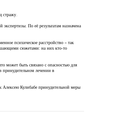
д стражу.
 экспертизы. По её результатам назначена
еменное психическое расстройство – так
рашающими сюжетами: на них кто-то
что может быть связано с опасностью для
 в принудительном лечении в
я к Алексею Кулибабе принудительной меры