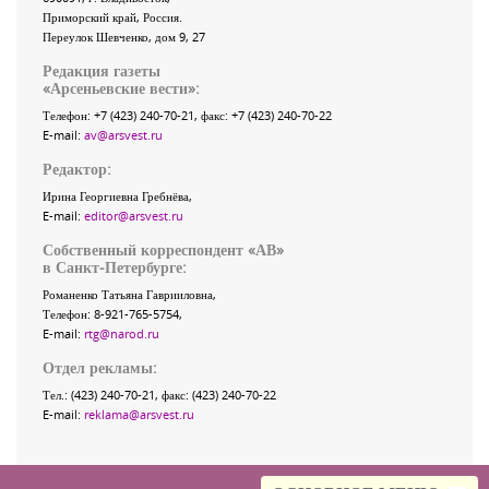
Приморский край
,
Россия
.
Переулок Шевченко
, дом 9, 27
Редакция газеты
«
Арсеньевские вести
»:
Телефон:
+7 (423) 240-70-21
, факс:
+7 (423) 240-70-22
E-mail:
av@arsvest.ru
Редактор:
Ирина Георгиевна Гребнёва,
E-mail:
editor@arsvest.ru
Собственный корреспондент «АВ»
в Санкт-Петербурге:
Романенко Татьяна Гаврииловна,
Телефон: 8-921-765-5754,
E-mail:
rtg@narod.ru
Отдел рекламы:
Тел.: (423) 240-70-21, факс: (423) 240-70-22
E-mail:
reklama@arsvest.ru