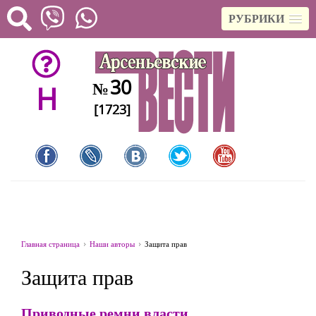
РУБРИКИ
30
№
H
[1723]
Главная страница
Наши авторы
Защита прав
Защита прав
Приводные ремни власти