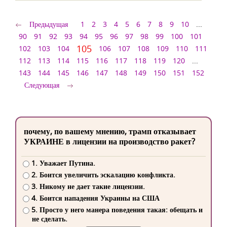
Предыдущая
1
2
3
4
5
6
7
8
9
10
...
90
91
92
93
94
95
96
97
98
99
100
101
105
102
103
104
106
107
108
109
110
111
112
113
114
115
116
117
118
119
120
...
143
144
145
146
147
148
149
150
151
152
Следующая
почему, по вашему мнению, трамп отказывает
УКРАИНЕ в лицензии на производство ракет?
1. Уважает Путина.
2. Боится увеличить эскалацию конфликта.
3. Никому не дает такие лицензии.
4. Боится нападения Украины на США
5. Просто у него манера поведения такая: обещать и
не сделать.