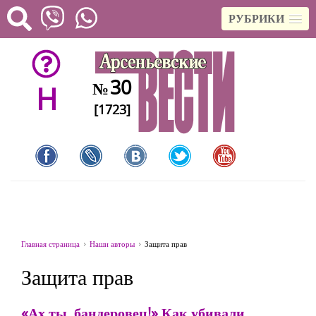
РУБРИКИ
30
№
H
[1723]
Главная страница
Наши авторы
Защита прав
Защита прав
«Ах ты, бандеровец!» Как убивали