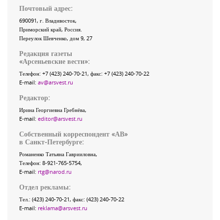
Почтовый адрес:
690091
, г.
Владивосток
,
Приморский край
,
Россия
.
Переулок Шевченко
, дом 9, 27
Редакция газеты
«
Арсеньевские вести
»:
Телефон:
+7 (423) 240-70-21
, факс:
+7 (423) 240-70-22
E-mail:
av@arsvest.ru
Редактор:
Ирина Георгиевна Гребнёва,
E-mail:
editor@arsvest.ru
Собственный корреспондент «АВ»
в Санкт-Петербурге:
Романенко Татьяна Гаврииловна,
Телефон: 8-921-765-5754,
E-mail:
rtg@narod.ru
Отдел рекламы:
Тел.: (423) 240-70-21, факс: (423) 240-70-22
E-mail:
reklama@arsvest.ru