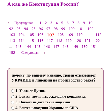
А как же Конституция России?
Предыдущая
1
2
3
4
5
6
7
8
9
10
...
92
93
94
95
96
97
98
99
100
101
102
107
103
104
105
106
108
109
110
111
112
113
114
115
116
117
118
119
120
121
122
...
143
144
145
146
147
148
149
150
151
152
Следующая
почему, по вашему мнению, трамп отказывает
УКРАИНЕ в лицензии на производство ракет?
1. Уважает Путина.
2. Боится увеличить эскалацию конфликта.
3. Никому не дает такие лицензии.
4. Боится нападения Украины на США