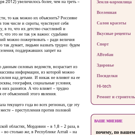
я 2012) увеличилось более, чем на треть –
Земля-кормилица
Вселенная
ти, то как можно их объяснить? Россияне
Салон красоты
 в том числе и сироты, чувствуют себя
, в то, что их детство счастливей и
Вкусные рецепты
, что это не так уж важно: судьбами
ний можно пожертвовать – ради величия
Спорт
то так думает, людьми назвать трудно: будем
аселения, поддержавших запрет на
АВтобан
Здоровье
о данным силовых ведомств, возрастает из
 массивы информации, из которой можно
Посиделки
силия над детьми. И никак не влияют на ее
осквы, география, социальные условия,
Hi-tech
 них разнятся. А что влияет – трудно
я от объяснений этого явления.
Ремонт и строитель
ла текущего года во всех регионах, где эту
 месте – преступления против половой
ВАШЕ МНЕНИЕ
кой областях, Мордовии – в 1,8 – 2 раза, в
и – во столько же, в Республике Алтай – на
почему, по вашем