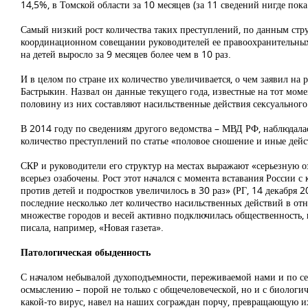
14,5%, в Томской области за 10 месяцев (за 11 сведений нигде пока
Самый низкий рост количества таких преступлений, по данным струк
координационном совещании руководителей ее правоохранительных о
на детей выросло за 9 месяцев более чем в 10 раз.
И в целом по стране их количество увеличивается, о чем заявил на
Бастрыкин. Назвал он данные текущего года, известные на тот мом
половину из них составляют насильственные действия сексуального 
В 2014 году по сведениям другого ведомства – МВД РФ, наблюдалась
количество преступлений по статье «половое сношение и иные дейст
СКР и руководители его структур на местах выражают «серьезную о
всерьез озабочены. Рост этот начался с момента вставания России с 
против детей и подростков увеличилось в 30 раз» (РГ, 14 декабря 
последние несколько лет количество насильственных действий в отн
множестве городов и весей активно подключилась общественность, п
писала, например, «Новая газета».
Патологическая обыденность
С началом небывалой духоподъемности, переживаемой нами и по сей
осмыслению – порой не только с общечеловеческой, но и с биологич
какой-то вирус, навел на наших сограждан порчу, превращающую их