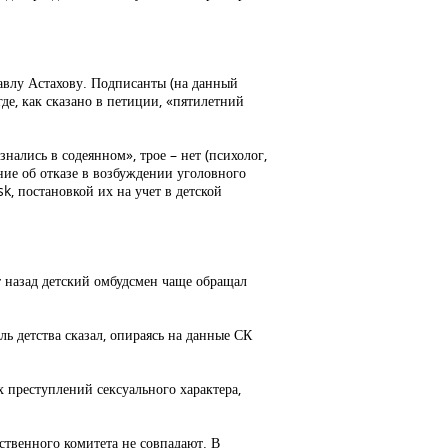
авлу Астахову. Подписанты (на данный
де, как сказано в петиции, «пятилетний
ались в содеянном», трое – нет (психолог,
ние об отказе в возбуждении уголовного
k, постановкой их на учет в детской
 назад детский омбудсмен чаще обращал
ль детства сказал, опираясь на данные СК
х преступлений сексуального характера,
ственного комитета не совпадают. В