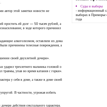
.
Суды и выборы
- информационный с
ми автор этой заметки новости не
выборах в Приморье 
года
й простить ей долг — 50 тысяч рублей, а
изнасилование, в ходе которого причинил
радающие алкоголизмом, оставляли их дома
е были причинены телесные повреждения, а
ошении своей двухлетней дочери».
раз ударил трехлетнего мальчика головой о
л травмы, упав во время катания с горки».
тера у себя в доме, а также в доме своей
упругой. В частности, угрожая избить
 дочери действия сексуального характера.