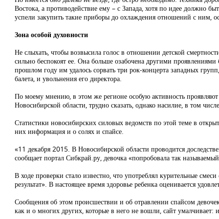
Востока, а противодействие ему – с Запада, хотя по идее должно б
успели закупить такие приборы до охлаждения отношений с ним, ос
Зона особой духовности
Не слыхать, чтобы возвысила голос в отношении детской смертности
сильно беспокоят ее. Она больше озабочена другими проявлениями
прошлом году им удалось сорвать три рок-концерта западных групп
балета, и увольнения его директора.
По моему мнению, в этом же регионе особую активность проявляют 
Новосибирской области, трудно сказать, однако насилие, в том числе
Статистики новосибирских силовых ведомств по этой теме в открыто
них информация и о солях и спайсе.
«11 декабря 2015. В Новосибирской области проводится доследств
сообщает портал Сибкрай.ру, девочка «попробовала так называемый
В ходе проверки стало известно, что употреблял курительные смеси
результат». В настоящее время здоровье ребенка оценивается удовлет
Сообщения об этом происшествии и об отравлении спайсом девочек 
как и о многих других, которые в него не вошли, сайт умалчивает