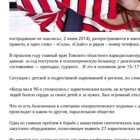
пострадавшие не нашлись», 2 июня 2014), распространяются в школа
правило, в одно слово – «Соль», «Спайс» и рядом – номер телефона.
В прошлом году главный врач Томского областного наркодиспансер
данные: за год поступили в психиатрическую больницу с диагнозом
состояниями — припадки, судороги… И это в основном дети 15–17 
Ситуация с детской и подростковой наркоманией в регионе, по слов
«Когда мы в 90-е столкнулись с наркотическим валом, он встретил
людей болело сердце за своих детей и за чужих. Был огромный откл
Что-то есть болезненное в сочетании «патриотического подъема» с 
происходит в каком-то другом, параллельном обществе.
Одна из главных проблем в борьбе с нашествием синтетических нар
закуплено оборудование, позволяющее выявить 27 наркотических в
Но имеется оно далеко не везде, где остро необходимо: техника доро