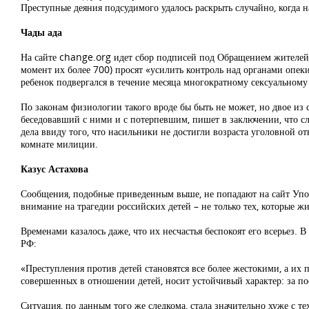
Преступные деяния подсудимого удалось раскрыть случайно, когда 
Чады ада
На сайте change.org идет сбор подписей под Обращением жителей 
момент их более 700) просят «усилить контроль над органами опеки
ребенок подвергался в течение месяца многократному сексуальному
По законам физиологии такого вроде бы быть не может, но двое из
беседовавший с ними и с потерпевшим, пишет в заключении, что сле
дела ввиду того, что насильники не достигли возраста уголовной о
комнате милиции.
Казус Астахова
Сообщения, подобные приведенным выше, не попадают на сайт Упол
внимание на трагедии российских детей – не только тех, которые ж
Временами казалось даже, что их несчастья беспокоят его всерьез. 
РФ:
«Преступления против детей становятся все более жестокими, а их 
совершенных в отношении детей, носит устойчивый характер: за пос
Ситуация, по данным того же следкома, стала значительно хуже с т