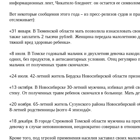
информационных лент, Чикатило бледнеет: он остается ее символом
Вот некоторые сообщения этого года – из пресс-релизов судов и пр
отслеживает):
«31 января. В Тюменской области мать позволила изнасиловать св
также заплатить 2 тысячи рублей. Женщина передала малолетнюю до
тяжкий вред здоровью ребенка».
«8 июля. В Томске годовалый мальчик и двухлетняя девочка наход
одних, без продуктов, в антисанитарных условиях. Отец регулярно
мальчик от полученных травм скончался».
«24 июля. 42-летний житель Бердска Новосибирской области призн
«13 октября. В Новосибирске 30-летний мужчина, избивал детей свое
стену. От полученных травм ребенок скончался в больнице. Мать де
«20 ноября. 65-летний житель Сузунского района Новосибирской обл
8-летней родственницы (всего 4 эпизода)».
«18 декабря. В городе Стрежевой Томской области мужчина на прот
девочку в случае неповиновения, неоднократно совершал в отношен
Кроме того, под угрозой применения насилия заставил своих малоле