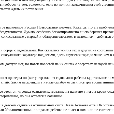
ыть наоборот (в чем, возможно, одна из причин замалчивания этой страш
тается ждать их потепления.
 от наркотиков Русская Православная церковь. Кажется, что эта проблема
 бездуховности. Думаю, особенно бескомпромиссно с нею борются правос
, согласованные с мэрией и облправительством, в нынешнем – добиться о
и борцы с педофилами. Как сказались усилия тех и других на состоянии
 сексуального характера над детьми, здесь случается гораздо чаще, чем в 
м доступе нет, но поток новостей на их сайтах о зверствах нелюдей неи
енная проверка по факту отравления годовалого ребенка курительными с
 спайс (таким наркотиком в начале октября отравились три воспитанниц
 ее отец: он «прошел освидетельствование на наличие у него в крови сле
ворительно, но она остается в больнице.
в детском садике на официальном сайте Павла Астахова есть. Об осталь
: или Уполномоченный по правам ребенка не знает о них, или не считает