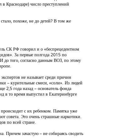
ил в Краснодаре) число преступлений
.
 стало, похоже, не до детей? В том же
ель СК РФ говорил и о «беспрецедентном
цидов». За первые полгода 2015 по
 И до того, согласно данным ВОЗ, по этому
вропе.
 экспертов не называет среди причин
ки – курительные смеси, «соли». Из людей
ще 2,5 года назад – основатель фонда
нд в то время выпустил в Екатеринбурге
 происходит с их ребенком. Памятка уже
ают совета. Это очень страшные наркотики.
ов по всей стране.
на. Причем зачастую – не собираясь сводить