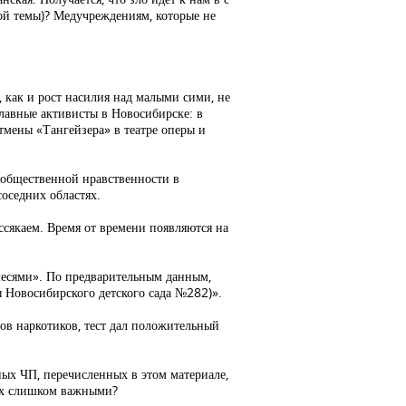
ной темы)? Медучреждениям, которые не
, как и рост насилия над малыми сими, не
лавные активисты в Новосибирске: в
тмены «Тангейзера» в театре оперы и
 общественной нравственности в
соседних областях.
ссякаем. Время от времени появляются на
месями». По предварительным данным,
ы Новосибирского детского сада №282)».
дов наркотиков, тест дал положительный
ных ЧП, перечисленных в этом материале,
 их слишком важными?