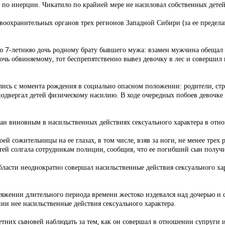
 по инерции. Чикатило по крайней мере не насиловал собственных детей
авоохранительных органов трех регионов Западной Сибири (за ее предела
ою 7-летнюю дочь родному брату бывшего мужа: взамен мужчина обещал е
чь обвиняемому, тот беспрепятственно вывез девочку в лес и совершил 
ились с момента рождения в социально опасном положении: родители, ст
 подвергал детей физическому насилию. В ходе очередных побоев девочк
ан виновным в насильственных действиях сексуального характера в отн
й сожительницы на ее глазах, в том числе, взяв за ноги, не менее трех 
тей солгала сотрудникам полиции, сообщив, что ее погибший сын получи
асти неоднократно совершал насильственные действия сексуального харак
яжении длительного периода времени жестоко издевался над дочерью и с
ии нее насильственные действия сексуального характера.
тних сыновей наблюдать за тем, как он совершал в отношении супруги и