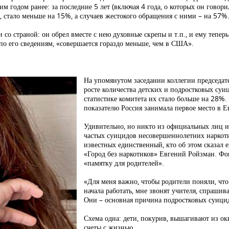
м годом ранее: за последние 5 лет (включая 4 года, о которых он говор
, стало меньше на 15%, а случаев жестокого обращения с ними – на 57%
и со страной: он обрел вместе с нею духовные скрепы и т.п., и ему теперь
 по его сведениям, «совершается гораздо меньше, чем в США».
На упомянутом заседании коллегии председат
росте количества детских и подростковых суи
статистике комитета их стало больше на 28%.
показателю Россия занимала первое место в Е
Удивительно, но никто из официальных лиц и
частых суицидов несовершеннолетних наркоти
известных единственный, кто об этом сказал е
«Город без наркотиков» Евгений Ройзман. Фо
«памятку для родителей».
«Для меня важно, чтобы родители поняли, что
начала работать, мне звонят учителя, спрашив
Они – основная причина подростковых суицид
Схема одна: дети, покурив, вышагивают из ок
счеты с жизнью.