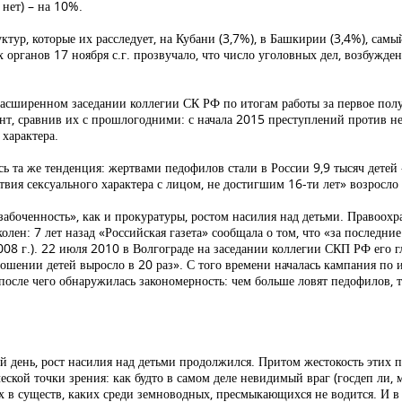
 нет) – на 10%.
тур, которые их расследует, на Кубани (3,7%), в Башкирии (3,4%), самы
рганов 17 ноября с.г. прозвучало, что число уголовных дел, возбужден
 расширенном заседании коллегии СК РФ по итогам работы за первое пол
ент, сравнив их с прошлогодними: с начала 2015 преступлений против 
характера.
 та же тенденция: жертвами педофилов стали в России 9,9 тысяч детей –
вия сексуального характера с лицом, не достигшим 16-ти лет» возросло б
забоченность», как и прокуратуры, ростом насилия над детьми. Правоохр
колен: 7 лет назад «Российская газета» сообщала о том, что «за последн
2008 г.). 22 июля 2010 в Волгограде на заседании коллегии СКП РФ его 
ошении детей выросло в 20 раз». С того времени началась кампания по и
осле чего обнаружилась закономерность: чем больше ловят педофилов, те
 день, рост насилия над детьми продолжился. Притом жестокость этих п
еской точки зрения: как будто в самом деле невидимый враг (госдеп ли, 
 в существ, каких среди земноводных, пресмыкающихся не водится. И в 