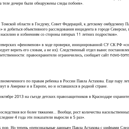
на теле дочери были обнаружены следы побоев».
Томской области в Госдуму, Совет Федераций, к детскому омбудсмену П
» и добиться объективного расследования инцидента в городе Северске, г
 насилию и избиениям со стороны пятерых 11 летних подростков».
 северских «феноменов» в ходе проверки, инициированной СУ СК РФ «созн
дует верить его словам, а не их). Следственный отдел вынес постановле
тветственности: правоохранители ограничились, сообщает сайт novo-toms
номоченного по правам ребенка в России Павла Астахова. Еще пару лет
ивут в Америке и в Европе, но и оставшихся в родной стране.
В октябре 2013 на съезде детских правозащитников в Краснодаре охраните
последствия все более тяжкими… Вообще, рост количества насильственны
ледние 4 года эти показатели выросли в 5 раз».
ех пор. Но теперь «персональные данные» Павла Астахова с цифрами След