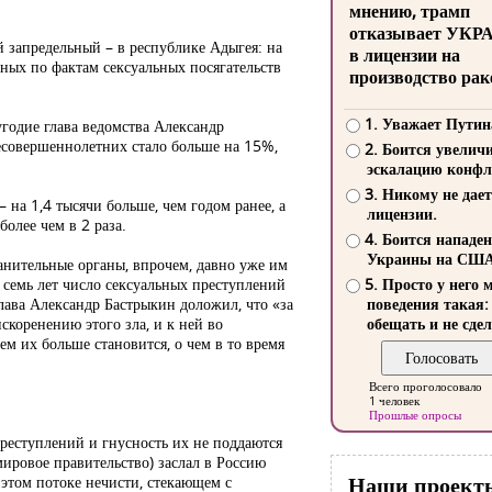
мнению, трамп
отказывает УКР
й запредельный – в республике Адыгея: на
в лицензии на
ных по фактам сексуальных посягательств
производство рак
1. Уважает Путин
угодие глава ведомства Александр
несовершеннолетних стало больше на 15%,
2. Боится увелич
эскалацию конфл
3. Никому не дает
 на 1,4 тысячи больше, чем годом ранее, а
лицензии.
олее чем в 2 раза.
4. Боится нападе
Украины на СШ
анительные органы, впрочем, давно уже им
ие семь лет число сексуальных преступлений
5. Просто у него 
глава Александр Бастрыкин доложил, что «за
поведения такая:
скоренению этого зла, и к ней во
обещать и не сдел
м их больше становится, о чем в то время
Всего проголосовало
1 человек
Прошлые опросы
реступлений и гнусность их не поддаются
мировое правительство) заслал в Россию
Наши проект
этом потоке нечисти, стекающем с