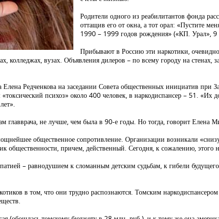
Родители одного из реабилитантов фонда расс
оттащив его от окна, а тот орал: «Пустите ме
1990 – 1999 годов рождения» («КП. Урал», 9 
Прибывают в Россию эти наркотики, очевидно,
х, колледжах, вузах. Объявления дилеров – по всему городу на стенах, з
а Елена Редченкова на заседании Совета общественных инициатив при З
 «токсический психоз» около 400 человек, в наркодиспансер – 51. «Их 
лет».
ам главврача, не лучше, чем была в 90-е годы. Но тогда, говорит Елена 
 мощнейшее общественное сопротивление. Организации возникали «снизу»
ик общественности, причем, действенный. Сегодня, к сожалению, этого н
апатией – равнодушием к сломанным детским судьбам, к гибели будущего 
котиков в том, что они трудно распознаются. Томским наркодиспансером 
еществ.
гая (обошлась томскому бюджету в 28 млн. руб.), и к тому же она америка