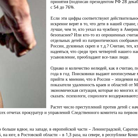
принятия (подписан президентом РФ 28 декабр
с 54 до 76%.
Если эти цифры соответствуют действительнос
искренне верят в то, что дети в нашей стране,
лучше, чем те, кто уехал на чужбину в Америку
безопаснее? Или кто-то из опрошенных считает
отдельных детей из патриотических соображе
России, духовных скреп и т.д.? Считаю, тех, к
надеяться, что среди трех четвертей нашего н
усыновление, преобладают все-таки люди.
Однако и количество нелюдей, как я считаю, п
года в год. Поисковики выдают неописуемые
прийти к мнению, что в России – эпидемия на
показатели удаленность краев и областей от М
экономическая ситуация, которые во многих из
сказать: психологи, социологи воздерживаютс
Растет число преступлений против детей с нача
сех отчетах прокуратур и управлений Следственного комитета на первом
 больше вдвое, на западе, в европейской части – Ленинградской, Саратовс
, на юге, в Ростовской области – в 1,3 раза, на севере, в республике Ком