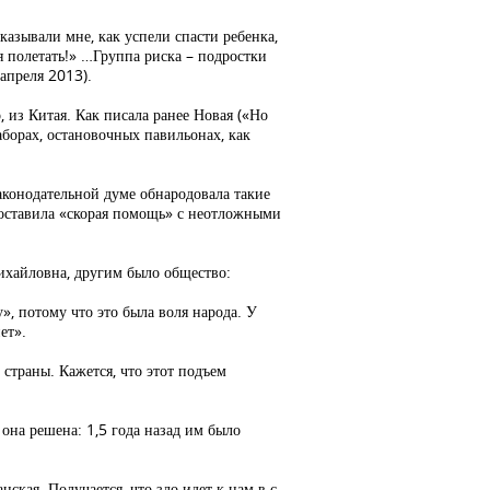
казывали мне, как успели спасти ребенка,
ня полетать!» …Группа риска – подростки
апреля 2013).
 из Китая. Как писала ранее Новая («Но
аборах, остановочных павильонах, как
аконодательной думе обнародовала такие
доставила «скорая помощь» с неотложными
Михайловна, другим было общество:
, потому что это была воля народа. У
ет».
страны. Кажется, что этот подъем
она решена: 1,5 года назад им было
нская. Получается, что зло идет к нам в с