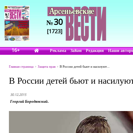
30
№
[1723]
16+
Реклама
ЗаКон
Редакция
Наши автор
Главная страница
Защита прав
В России детей бьют и насилуют...
В России детей бьют и насилуют
30.12.2015
Георгий Бородянский.