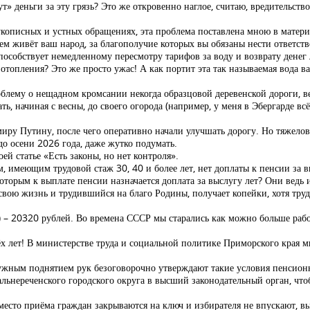
т» деньги за эту грязь? Это же откровенно наглое, считаю, вредительст
рукописных и устных обращениях, эта проблема поставлена мною в матери
 чем живёт ваш народ, за благополучие которых вы обязаны нести ответств
особствует немедленному пересмотру тарифов за воду и возврату денег
ы отопления? Это же просто ужас! А как портит эта так называемая вода в
блему о нещадном кромсании некогда образцовой деревенской дороги, ве
ь, начиная с весны, до своего огорода (например, у меня в Эбергарде всё
ру Путину, после чего оперативно начали улучшать дорогу. Но тяжелов
 до осени 2026 года, даже жутко подумать.
ей статье «Есть законы, но нет контроля».
м, имеющим трудовой стаж 30, 40 и более лет, нет доплаты к пенсии за
торым к выплате пенсии назначается доплата за выслугу лет? Они ведь
вою жизнь и трудившийся на благо Родины, получает копейки, хотя труд
) – 20320 рублей. Во времена СССР мы старались как можно больше работ
лет! В министерстве труда и социальной политике Приморского края мне
 дружным поднятием рук безоговорочно утверждают такие условия пенси
альнереченского городского округа в высший законодательный орган, чт
ы вместо приёма граждан закрываются на ключ и избирателя не впускают, 