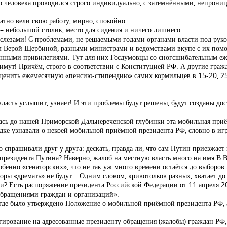
 человека проводился строго индивидуально, с затемнёнными, непрони
тно вели свою работу, мирно, спокойно.
 – небольшой столик, место для сидения и ничего лишнего.
 слезами! С проблемами, не решаемыми годами органами власти под рук
ом Верой Щербиной, разными министрами и ведомствами вкупе с их пом
ленными привилегиями. Тут для них Госдумовцы со сногсшибательным 
имут! Причём, строго в соответствии с Конституцией РФ. А другие гражд
сценить ежемесячную «пенсию-стипендию» самих кормильцев в 15-20, 25
и…
власть услышит, узнает! И эти проблемы будут решены, будут созданы д
ась до нашей Приморской Дальнереченской глубинки эта мобильная приё
одке узнавали о некоей мобильной приёмной президента РФ, словно в игр
спрашивали друг у друга: дескать, правда ли, что сам Путин приезжает 
президента Путина? Наверно, жалоб на местную власть много на имя В.В
бенно «сенаторских», что не так уж много времени остаётся до выборов
оры «дремать» не будут… Одним словом, кривотолков разных, хватает до 
ки? Есть распоряжение президента Российской Федерации от 11 апреля 
обращениями граждан и организаций».
где было утверждено Положение о мобильной приёмной президента РФ, а
гирование на адресованные президенту обращения (жалобы) граждан РФ,