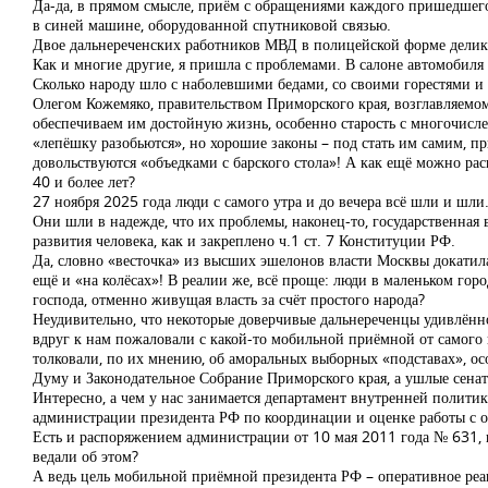
Да-да, в прямом смысле, приём с обращениями каждого пришедшего
в синей машине, оборудованной спутниковой связью.
Двое дальнереченских работников МВД в полицейской форме делика
Как и многие другие, я пришла с проблемами. В салоне автомобиля
Сколько народу шло с наболевшими бедами, со своими горестями и
Олегом Кожемяко, правительством Приморского края, возглавляем
обеспечиваем им достойную жизнь, особенно старость с многочис
«лепёшку разобьются», но хорошие законы – под стать им самим, пр
довольствуются «объедками с барского стола»! А как ещё можно ра
40 и более лет?
27 ноября 2025 года люди с самого утра и до вечера всё шли и шл
Они шли в надежде, что их проблемы, наконец-то, государственная 
развития человека, как и закреплено ч.1 ст. 7 Конституции РФ.
Да, словно «весточка» из высших эшелонов власти Москвы докатил
ещё и «на колёсах»! В реалии же, всё проще: люди в маленьком гор
господа, отменно живущая власть за счёт простого народа?
Неудивительно, что некоторые доверчивые дальнереченцы удивлённо 
вдруг к нам пожаловали с какой-то мобильной приёмной от самого 
толковали, по их мнению, об аморальных выборных «подставах», осо
Думу и Законодательное Собрание Приморского края, а ушлые сенат
Интересно, а чем у нас занимается департамент внутренней полити
администрации президента РФ по координации и оценке работы с 
Есть и распоряжением администрации от 10 мая 2011 года № 631, 
ведали об этом?
А ведь цель мобильной приёмной президента РФ – оперативное реа