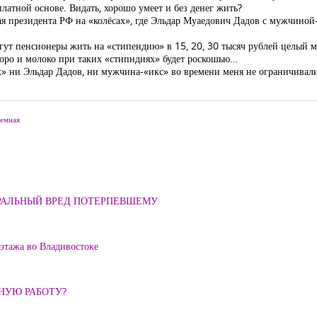
платной основе. Видать, хорошо умеет и без денег жить?
ёмная президента РФ на «колёсах», где Эльдар Муаедович Дадов с мужчин
т пенсионеры жить на «стипендию» в 15, 20, 30 тысяч рублей целый ме
коро и молоко при таких «стипндиях» будет роскошью…
ах» ни Эльдар Дадов, ни мужчина-«икс» во времени меня не ограничивал
иемная
ОРАЛЬНЫЙ ВРЕД ПОТЕРПЕВШЕМУ
 этажа во Владивостоке
ННУЮ РАБОТУ?