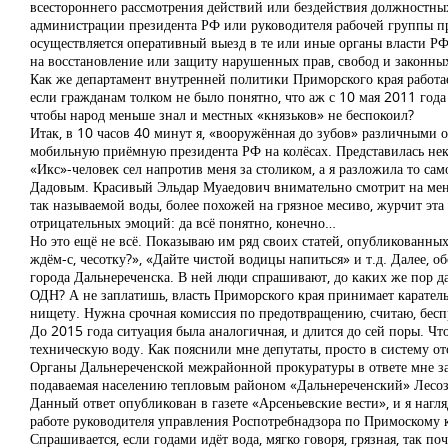
всестороннего рассмотрения действий или бездействия должностны
администрации президента РФ или руководителя рабочей группы п
осуществляется оперативный выезд в те или иные органы власти РФ
на восстановление или защиту нарушенных прав, свобод и законных
Как же департамент внутренней политики Приморского края работае
если гражданам толком не было понятно, что аж с 10 мая 2011 года
чтобы народ меньше знал и местных «князьков» не беспокоил?
Итак, в 10 часов 40 минут я, «вооружённая до зубов» различными 
мобильную приёмную президента РФ на колёсах. Представилась некоем
«Икс»-человек сел напротив меня за столиком, а я разложила то с
Дадовым. Красивый Эльдар Муаедович внимательно смотрит на меня
так называемой воды, более похожей на грязное месиво, журчит эт
отрицательных эмоций: да всё понятно, конечно…
Но это ещё не всё. Показываю им ряд своих статей, опубликованных
ждём-с, чесотку?», «Дайте чистой водицы напиться» и т.д. Далее,
города Дальнереченска. В ней люди спрашивают, до каких же пор д
ОДН? А не заплатишь, власть Приморского края принимает каратель
нищету. Нужна срочная комиссия по предотвращению, считаю, бесп
До 2015 года ситуация была аналогичная, и длится до сей поры. Ч
техническую воду. Как пояснили мне депутаты, просто в систему от
Органы Дальнереченской межрайонной прокуратуры в ответе мне за
подаваемая населению тепловым районом «Дальнереченский» Лесоз
Данный ответ опубликован в газете «Арсеньевские вести», и я наг
работе руководителя управления Роспотребнадзора по Примоскому 
Спрашивается, если годами идёт вода, мягко говоря, грязная, так п