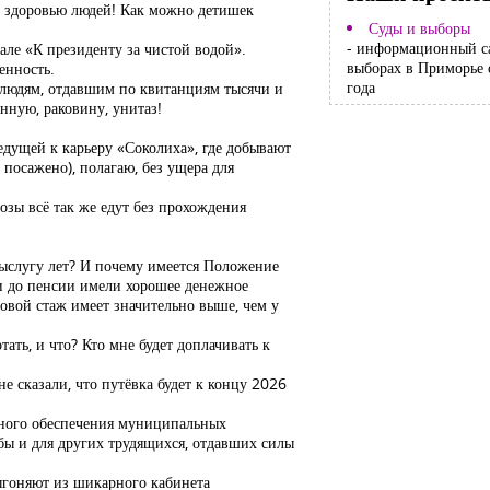
во здоровью людей! Как можно детишек
Суды и выборы
- информационный с
але «К президенту за чистой водой».
выборах в Приморье 
енность.
года
 людям, отдавшим по квитанциям тысячи и
анную, раковину, унитаз!
дущей к карьеру «Соколиха», где добывают
 посажено), полагаю, без ущера для
озы всё так же едут без прохождения
 выслугу лет? И почему имеется Положение
 и до пенсии имели хорошее денежное
овой стаж имеет значительно выше, чем у
ать, и что? Кто мне будет доплачивать к
 сказали, что путёвка будет к концу 2026
онного обеспечения муниципальных
обы и для других трудящихся, отдавших силы
выгоняют из шикарного кабинета