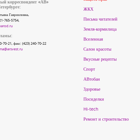
ый корреспондент «АВ»
етербурге:
ЖКХ
тьяна Гаврииловна,
Письма читателей
21-765-5754,
narod.ru
Земля-кормилица
кламы:
Вселенная
40-70-21, факс: (423) 240-70-22
Салон красоты
ma@arsvest.ru
Вкусные рецепты
Спорт
АВтобан
Здоровье
Посиделки
Hi-tech
Ремонт и строительство