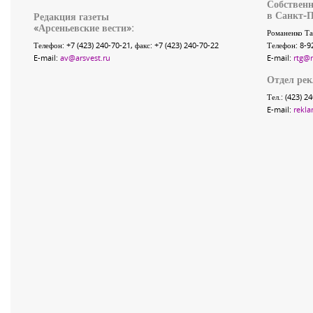
Собственн
в Санкт-П
Редакция газеты
«
Арсеньевские вести
»:
Романенко Та
Телефон:
+7 (423) 240-70-21
, факс:
+7 (423) 240-70-22
Телефон: 8-9
E-mail:
av@arsvest.ru
E-mail:
rtg@
Отдел ре
Тел.: (423) 2
E-mail:
rekla