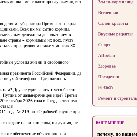
цаемыми окнами, с «антипрослушками», вот
Земля-кормилица
Вселенная
Салон красоты
оводством губернатора Приморского края
ощниками. Всех их мы сытно кормим,
Вкусные рецепты
ежемесячным денежным довольствием в
ане страны – кормильцы их всех, пусть
Спорт
 тысяч при трудовом стаже у многих 30 -
АВтобан
остойные условия жизни и свободного
Здоровье
мная президента Российской Федерации, да
Посиделки
е «глухой телефон»… Где гласность,
Hi-tech
к нам? Другие удивлялись: с чего бы это
. Путина от дальнереченцев идёт? Третьи
Ремонт и строитель
 20 сентября 2026 года в Государственную
отвала!
2011 года № 219-рп «О рабочей группе при
 граждане наши «ни сном, ни духом», не
ВАШЕ МНЕНИЕ
 также обеспечение объективного и
почему, по вашем