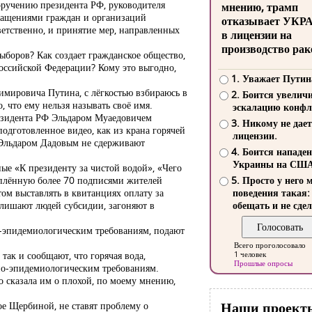
оручению президента РФ, руководителя
мнению, трамп
ращениями граждан и организаций
отказывает УКР
ветственно, и принятие мер, направленных
в лицензии на
производство рак
ыборов? Как создает гражданское общество,
Российской Федерации? Кому это выгодно,
1. Уважает Путин
имировича Путина, с лёгкостью взбираюсь в
2. Боится увелич
, что ему нельзя называть своё имя.
эскалацию конфл
резидента РФ Эльдаром Муаедовичем
3. Никому не дает
дготовленное видео, как из крана горячей
лицензии.
с Эльдаром Дадовым не сдерживают
4. Боится нападе
Украины на СШ
ные «К президенту за чистой водой», «Чего
реплённую более 70 подписями жителей
5. Просто у него 
ом выставлять в квитанциях оплату за
поведения такая:
 лишают людей субсидии, загоняют в
обещать и не сдел
но-эпидемиологическим требованиям, подают
Всего проголосовало
ак и сообщают, что горячая вода,
1 человек
Прошлые опросы
но-эпидемиологическим требованиям.
о сказала им о плохой, по моему мнению,
Наши проект
мое Щербиной, не ставят проблему о