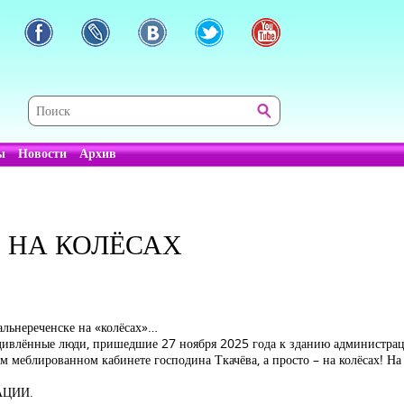
ы
Новости
Архив
 НА КОЛЁСАХ
льнереченске на «колёсах»…
 удивлённые люди, пришедшие 27 ноября 2025 года к зданию администрац
 меблированном кабинете господина Ткачёва, а просто – на колёсах! Н
АЦИИ.