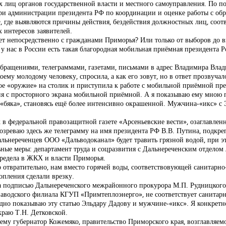
х лиц органов государственной власти и местного самоуправления. По п
ри администрации президента РФ по координации и оценке работы с об
, где выявляются причины действия, бездействия должностных лиц, соот
 интересов заявителей.
т непосредственно с гражданами Приморья? Или только от выборов до в
 у нас в России есть такая благородная мобильная приёмная президента 
обращениями, телеграммами, газетами, письмами в адрес Владимира Влад
у молодому человеку, спросила, а как его зовут, но в ответ прозвучало
амое «оружие» на столик и приступила к работе с мобильной приёмной п
 с просторного экрана мобильной приёмной. А я показываю ему мною по
а «бяка», становясь ещё более интенсивно окрашенной. Мужчина-«икс» 
 в федеральной правозащитной газете «Арсеньевские вести», озаглавлен
 обозреваю здесь же телеграмму на имя президента РФ В.В. Путина, подк
альнереченцев ООО «Дальводоканал» будет травить грязной водой, при эт
ные меры: департамент труда и соцразвития с Дальнереченским отделом
редела в ЖКХ и власти Приморья.
то отвратительно, нам вместо горячей воды, соответствовующей санитар
опления сделали врезку.
 подписью Дальнереченского межрайонного прокурора М.П. Рудницкого т
аводского филиала КГУП «Примтеплоэнерго», не соответствует санитар
лядно показываю эту статью Эльдару Дадову и мужчине-«икс». Я конкретн
краю Т.Н. Детковской.
очему губернатор Кожемяко, правительство Приморского края, возглавляе