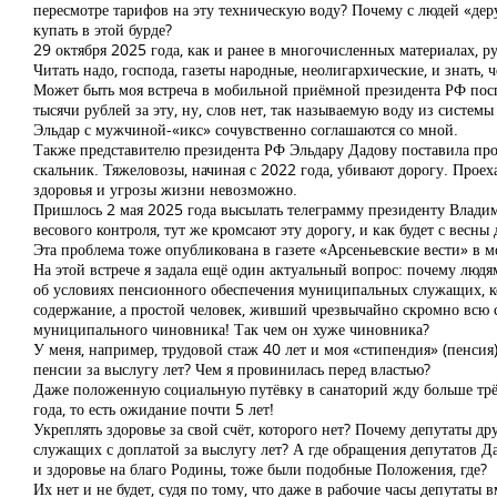
пересмотре тарифов на эту техническую воду? Почему с людей «деру
купать в этой бурде?
29 октября 2025 года, как и ранее в многочисленных материалах, 
Читать надо, господа, газеты народные, неолигархические, и знать,
Может быть моя встреча в мобильной приёмной президента РФ посп
тысячи рублей за эту, ну, слов нет, так называемую воду из систем
Эльдар с мужчиной-«икс» сочувственно соглашаются со мной.
Также представителю президента РФ Эльдару Дадову поставила про
скальник. Тяжеловозы, начиная с 2022 года, убивают дорогу. Проехат
здоровья и угрозы жизни невозможно.
Пришлось 2 мая 2025 года высылать телеграмму президенту Владими
весового контроля, тут же кромсают эту дорогу, и как будет с весны
Эта проблема тоже опубликована в газете «Арсеньевские вести» в мо
На этой встрече я задала ещё один актуальный вопрос: почему людя
об условиях пенсионного обеспечения муниципальных служащих, ко
содержание, а простой человек, живший чрезвычайно скромно всю с
муниципального чиновника! Так чем он хуже чиновника?
У меня, например, трудовой стаж 40 лет и моя «стипендия» (пенсия
пенсии за выслугу лет? Чем я провинилась перед властью?
Даже положенную социальную путёвку в санаторий жду больше трёх 
года, то есть ожидание почти 5 лет!
Укреплять здоровье за свой счёт, которого нет? Почему депутаты
служащих с доплатой за выслугу лет? А где обращения депутатов Д
и здоровье на благо Родины, тоже были подобные Положения, где?
Их нет и не будет, судя по тому, что даже в рабочие часы депутат