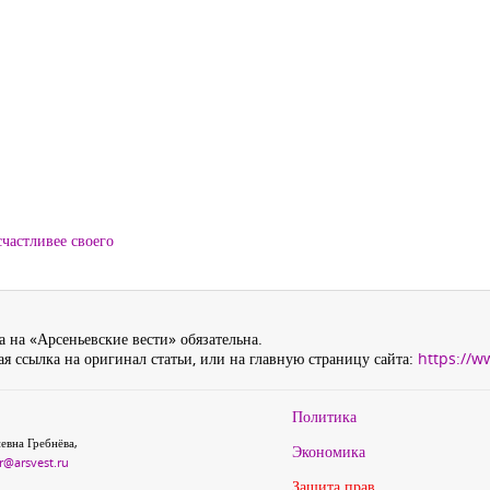
частливее своего
 на «Арсеньевские вести» обязательна.
я ссылка на оригинал статьи, или на главную страницу сайта:
https://w
Политика
евна Гребнёва,
Экономика
r@arsvest.ru
Защита прав