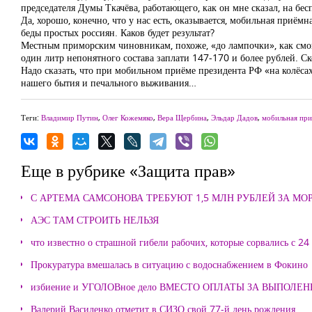
председателя Думы Ткачёва, работающего, как он мне сказал, на бес
Да, хорошо, конечно, что у нас есть, оказывается, мобильная при
беды простых россиян. Каков будет результат?
Местным приморским чиновникам, похоже, «до лампочки», как смогу
один литр непонятного состава заплати 147-170 и более рублей. С
Надо сказать, что при мобильном приёме президента РФ «на колёс
нашего бытия и печального выживания…
Теги:
Владимир Путин
,
Олег Кожемяко
,
Вера Щербина
,
Эльдар Дадов
,
мобильная пр
Еще в рубрике «Защита прав»
С АРТЕМА САМСОНОВА ТРЕБУЮТ 1,5 МЛН РУБЛЕЙ ЗА М
АЭС ТАМ СТРОИТЬ НЕЛЬЗЯ
что известно о страшной гибели рабочих, которые сорвались с 24
Прокуратура вмешалась в ситуацию с водоснабжением в Фокино
избиение и УГОЛОВное дело ВМЕСТО ОПЛАТЫ ЗА ВЫПОЛЕ
Валерий Василенко отметит в СИЗО свой 77-й день рождения