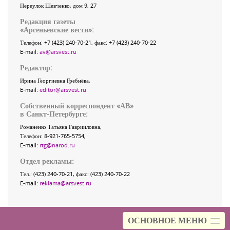
Переулок Шевченко
, дом 9, 27
Редакция газеты
«
Арсеньевские вести
»:
Телефон:
+7 (423) 240-70-21
, факс:
+7 (423) 240-70-22
E-mail:
av@arsvest.ru
Редактор:
Ирина Георгиевна Гребнёва,
E-mail:
editor@arsvest.ru
Собственный корреспондент «АВ»
в Санкт-Петербурге:
Романенко Татьяна Гаврииловна,
Телефон: 8-921-765-5754,
E-mail:
rtg@narod.ru
Отдел рекламы:
Тел.: (423) 240-70-21, факс: (423) 240-70-22
E-mail:
reklama@arsvest.ru
ОСНОВНОЕ МЕНЮ