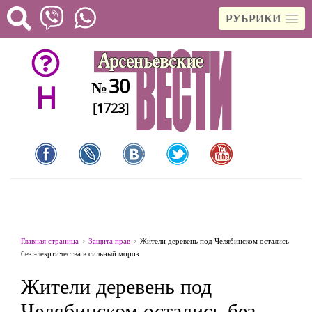
РУБРИКИ
30
№
H
[1723]
Главная страница
Защита прав
Жители деревень под Челябинском остались
без элекртичества в сильный мороз
Жители деревень под
Челябинском остались без