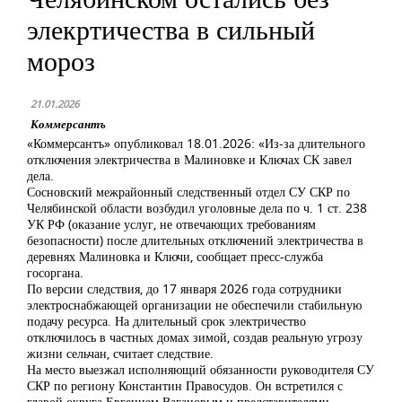
элекртичества в сильный
мороз
21.01.2026
Коммерсантъ
«Коммерсантъ» опубликовал 18.01.2026: «Из-за длительного
отключения электричества в Малиновке и Ключах СК завел
дела.
Сосновский межрайонный следственный отдел СУ СКР по
Челябинской области возбудил уголовные дела по ч. 1 ст. 238
УК РФ (оказание услуг, не отвечающих требованиям
безопасности) после длительных отключений электричества в
деревнях Малиновка и Ключи, сообщает пресс-служба
госоргана.
По версии следствия, до 17 января 2026 года сотрудники
электроснабжающей организации не обеспечили стабильную
подачу ресурса. На длительный срок электричество
отключилось в частных домах зимой, создав реальную угрозу
жизни сельчан, считает следствие.
На место выезжал исполняющий обязанности руководителя СУ
СКР по региону Константин Правосудов. Он встретился с
главой округа Евгением Вагановым и представителями