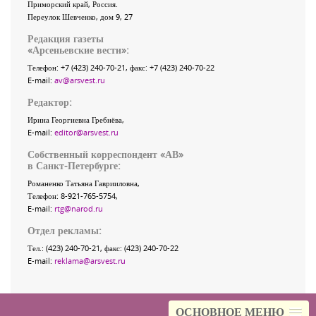
Приморский край
,
Россия
.
Переулок Шевченко
, дом 9, 27
Редакция газеты
«
Арсеньевские вести
»:
Телефон:
+7 (423) 240-70-21
, факс:
+7 (423) 240-70-22
E-mail:
av@arsvest.ru
Редактор:
Ирина Георгиевна Гребнёва,
E-mail:
editor@arsvest.ru
Собственный корреспондент «АВ»
в Санкт-Петербурге:
Романенко Татьяна Гаврииловна,
Телефон: 8-921-765-5754,
E-mail:
rtg@narod.ru
Отдел рекламы:
Тел.: (423) 240-70-21, факс: (423) 240-70-22
E-mail:
reklama@arsvest.ru
ОСНОВНОЕ МЕНЮ