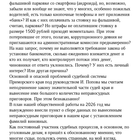
фальшивой парковке со смартфона (андроида), но, возможно,
забыли или вообще не знают, что у многих, особенно пожилых
водителей, есть только кнопочные телефоны и нет приложения
«банк»? И как с них оплачивать за стоянку на фальшивой,
считаю, парковке? Но штрафы не оплатившим стоянку в
размере 1500 рублей приходят моментально. При этом
потерпевшие от этого, полагаю, коррупционного деяния не
приглашаются на административные комиссии преднамеренно?
На наш запрос, почему не выполняется требование закона об
установке банкоматов, сколько ежедневно взимается денег и
кто их получает, кто контролирует потоки этих денег,
чиновники от ответа уклонились. Почему? У них есть личный
интерес? Или другая причина?
Основной и опасной проблемой судебной системы
Приморского края под руководством И. Попова мы считаем
неподчинение закону значительной части судей края и
вынесение ими большого количества неправосудных
приговоров. При этом безнаказанно!
В план нашей общественной работы на 2026 год мы
вынужденно внесли пункт о сборе данных по вынесенным
неправосудным приговорам в нашем крае с установлением
фамилий виновных.
Как постоянный участник судебных процессов, в основном, по
уголовным делам, я пришёл к обоснованному мнению, что
многие судьи, пользуясь очень странным, на мой взгляд,