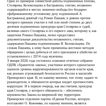
Один из примеров совместной работы подчиненных Попова,
Столярова, Колокольцева и Бастрыкина, считаю, незаконно
содержащийся в местах лишения свободы (по бездарно
сфабрикованному уголовному делу подчиненной А.
Бастрыкина) девятый год Роман Пашаев, в деянии против
которого приняли участие в той или иной степени до двух
десятков подчиненных прокурора края Столярова и судей,
включая самого Столярова и его первого зама, которому я, как
защитник Романа Пашаева, лично предоставил
документальные доказательства незаконного, считаю,
задержания Пашаева подчиненными В. Колокольцева. По
словам Пашаева, к нему были применены жестокие методов
обращения с целью добиться от него признания в убийстве не
установленного с 2014 года мужчины.
3 января 2026 года состоялось плановое отчетное собрание
ОДПК «Хранители закона», участники которого единогласно
оценили уровень коррумпированности органов власти края,
как реально угрожающий безопасности России в масштабе
Приморского края. И, по нашему мнению, тон этому задают те
руководители, в обязанности которых входит противостоять
коррупции. И в первую очередь, как мы считаем, прокурор
края Столяров, у которого обязанность – обеспечить
верховенство Закона на вверенной ему территории.
Приморское отделение партии «Единая Россия», которую
возглавляет О. Кожемяко, по нашему мнению, является