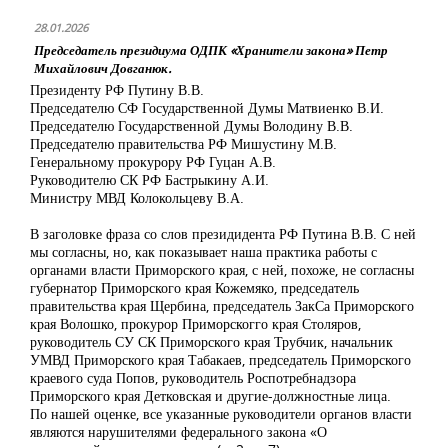
28.01.2026
Председатель президиума ОДПК «Хранители закона» Петр
Михайлович Довганюк.
Президенту РФ Путину В.В.
Председателю СФ Государственной Думы Матвиенко В.И.
Председателю Государственной Думы Володину В.В.
Председателю правительства РФ Мишустину М.В.
Генеральному прокурору РФ Гуцан А.В.
Руководителю СК РФ Бастрыкину А.И.
Министру МВД Колокольцеву В.А.
В заголовке фраза со слов президидента РФ Путина В.В. С ней
мы согласны, но, как показывает наша практика работы с
органами власти Приморского края, с ней, похоже, не согласны
губернатор Приморского края Кожемяко, председатель
правительства края Щербина, председатель ЗакСа Приморского
края Волошко, прокурор Приморскогго края Столяров,
руководитель СУ СК Приморского края Трубчик, начальник
УМВД Приморского края Табакаев, председатель Приморского
краевого суда Попов, руководитель Роспотребнадзора
Приморского края Детковская и другие-должностные лица.
По нашей оценке, все указанные руководители органов власти
являются нарушителями федерального закона «О