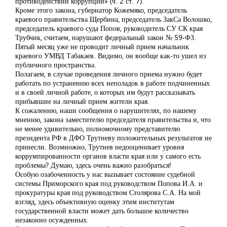
противодействии коррупции» (ч. 2 ст. 7).
Кроме этого закона, губернатор Кожемяко, председатель
краевого правительства Щербина, председатель ЗакСа Волошко,
председатель краевого суда Попов, руководитель СУ СК края
Трубчик, считаем, нарушают федеральный закон № 59-ФЗ.
Пятый месяц уже не проводит личный прием начальник
краевого УМВД Табакаев. Видимо, он вообще как-то ушел из
публичного пространства.
Полагаем, в случае проведения личного приема нужно будет
работать по устранению всех неполадок в работе подчиненных
и в своей личной работе, о которых им будут рассказывать
прибывшие на личный прием жители края.
К сожалению, наши сообщения о нарушителях, по нашему
мнению, закона заместителю председателя правительства и, что
не менее удивительно, полномочному представителю
президента РФ в ДФО Трутневу положительных результатов не
принесли. Возмножно, Трутнев недооценивает уровня
коррумпированности органов власти края или у самого есть
проблемы? Думаю, здесь очень важно разобраться!
Особую озабоченность у нас вызывает состояние судебной
системы Приморского края под руководством Попова И.А. и
прокуратуры края под руководством Столярова С.А. На мой
взгляд, здесь объективную оценку этим институтам
государственной власти может дать большое количество
незаконно осужденных.