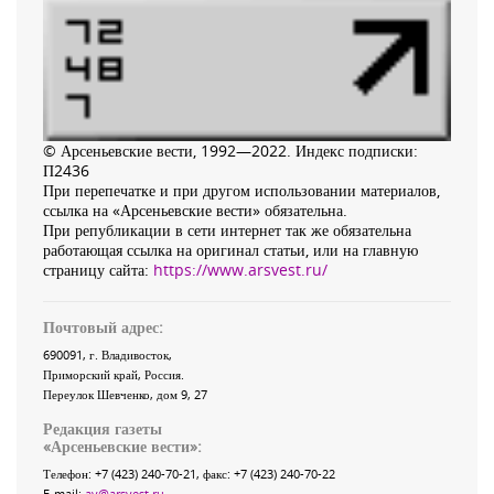
© Арсеньевские вести, 1992—2022. Индекс подписки:
П2436
При перепечатке и при другом использовании материалов,
ссылка на «Арсеньевские вести» обязательна.
При републикации в сети интернет так же обязательна
работающая ссылка на оригинал статьи, или на главную
страницу сайта:
https://www.arsvest.ru/
Почтовый адрес:
690091
, г.
Владивосток
,
Приморский край
,
Россия
.
Переулок Шевченко
, дом 9, 27
Редакция газеты
«
Арсеньевские вести
»:
Телефон:
+7 (423) 240-70-21
, факс:
+7 (423) 240-70-22
E-mail:
av@arsvest.ru