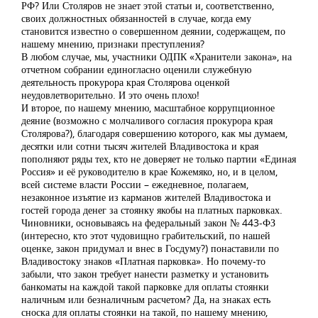
РФ? Или Столяров не знает этой статьи и, соответственно,
своих должностных обязанностей в случае, когда ему
становится известно о совершенном деянии, содержащем, по
нашему мнению, признаки преступления?
В любом случае, мы, участники ОДПК «Хранители закона», на
отчетном собрании единогласно оценили служебную
деятельность прокурора края Столярова оценкой
неудовлетворительно. И это очень плохо!
И второе, по нашему мнению, масштабное коррупционное
деяние (возможно с молчаливого согласия прокурора края
Столярова?), благодаря совершению которого, как мы думаем,
десятки или сотни тысяч жителей Владивостока и края
пополняют ряды тех, кто не доверяет не только партии «Единая
Россия» и её руководителю в крае Кожемяко, но, и в целом,
всей системе власти России – ежедневное, полагаем,
незаконное изъятие из карманов жителей Владивостока и
гостей города денег за стоянку якобы на платных парковках.
Чиновники, основываясь на федеральный закон № 443-ФЗ
(интересно, кто этот чудовищно грабительский, по нашей
оценке, закон придумал и внес в Госдуму?) понаставили по
Владивостоку знаков «Платная парковка». Но почему-то
забыли, что закон требует нанести разметку и установить
банкоматы на каждой такой парковке для оплаты стоянки
наличным или безналичным расчетом? Да, на знаках есть
сноска для оплаты стоянки на такой, по нашему мнению,