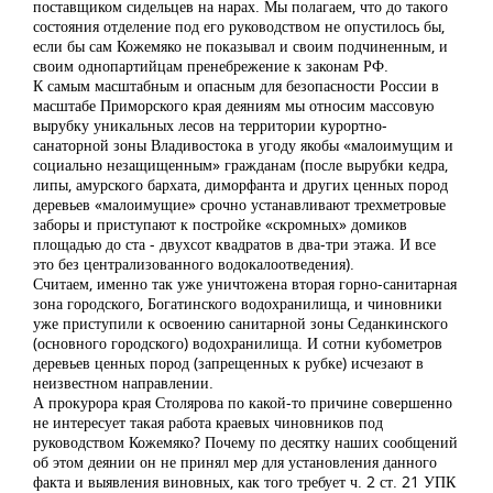
поставщиком сидельцев на нарах. Мы полагаем, что до такого
состояния отделение под его руководством не опустилось бы,
если бы сам Кожемяко не показывал и своим подчиненным, и
своим однопартийцам пренебрежение к законам РФ.
К самым масштабным и опасным для безопасности России в
масштабе Приморского края деяниям мы относим массовую
вырубку уникальных лесов на территории курортно-
санаторной зоны Владивостока в угоду якобы «малоимущим и
социально незащищенным» гражданам (после вырубки кедра,
липы, амурского бархата, диморфанта и других ценных пород
деревьев «малоимущие» срочно устанавливают трехметровые
заборы и приступают к постройке «скромных» домиков
площадью до ста - двухсот квадратов в два-три этажа. И все
это без централизованного водокалоотведения).
Считаем, именно так уже уничтожена вторая горно-санитарная
зона городского, Богатинского водохранилища, и чиновники
уже приступили к освоению санитарной зоны Седанкинского
(основного городского) водохранилища. И сотни кубометров
деревьев ценных пород (запрещенных к рубке) исчезают в
неизвестном направлении.
А прокурора края Столярова по какой-то причине совершенно
не интересует такая работа краевых чиновников под
руководством Кожемяко? Почему по десятку наших сообщений
об этом деянии он не принял мер для установления данного
факта и выявления виновных, как того требует ч. 2 ст. 21 УПК