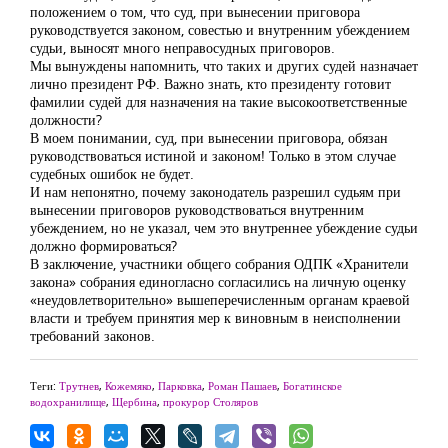
положением о том, что суд, при вынесении приговора
руководствуется законом, совестью и внутренним убеждением
судьи, выносят много неправосудных приговоров.
Мы вынуждены напомнить, что таких и других судей назначает
лично президент РФ. Важно знать, кто президенту готовит
фамилии судей для назначения на такие высокоответственные
должности?
В моем понимании, суд, при вынесении приговора, обязан
руководствоваться истиной и законом! Только в этом случае
судебных ошибок не будет.
И нам непонятно, почему законодатель разрешил судьям при
вынесении приговоров руководствоваться внутренним
убеждением, но не указал, чем это внутреннее убеждение судьи
должно формироваться?
В заключение, участники общего собрания ОДПК «Хранители
закона» собрания единогласно согласились на личную оценку
«неудовлетворительно» вышеперечисленным органам краевой
власти и требуем принятия мер к виновным в неисполнении
требований законов.
Теги:
Трутнев
,
Кожемяко
,
Парковка
,
Роман Пашаев
,
Богатинское
водохранилище
,
Щербина
,
прокурор Столяров