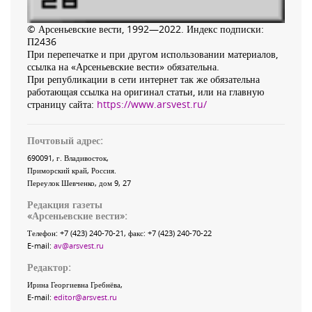
© Арсеньевские вести, 1992—2022. Индекс подписки:
П2436
При перепечатке и при другом использовании материалов,
ссылка на «Арсеньевские вести» обязательна.
При републикации в сети интернет так же обязательна
работающая ссылка на оригинал статьи, или на главную
страницу сайта:
https://www.arsvest.ru/
Почтовый адрес:
690091
, г.
Владивосток
,
Приморский край
,
Россия
.
Переулок Шевченко
, дом 9, 27
Редакция газеты
«
Арсеньевские вести
»:
Телефон:
+7 (423) 240-70-21
, факс:
+7 (423) 240-70-22
E-mail:
av@arsvest.ru
Редактор:
Ирина Георгиевна Гребнёва,
E-mail:
editor@arsvest.ru