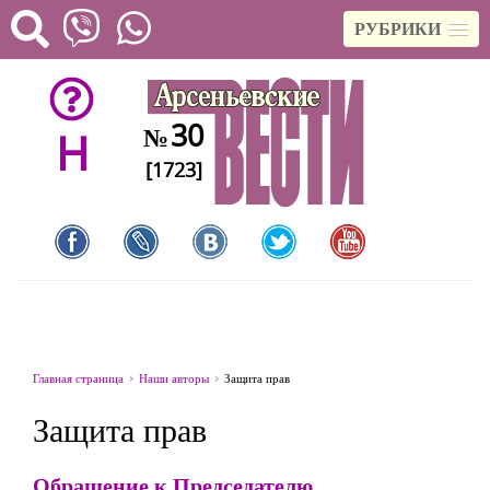
РУБРИКИ
30
№
H
[1723]
Главная страница
Наши авторы
Защита прав
Защита прав
Обращение к Председателю