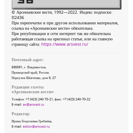
© Арсеньевские вести, 1992—2022. Индекс подписки:
П2436
При перепечатке и при другом использовании материалов,
ссылка на «Арсеньевские вести» обязательна.
При републикации в сети интернет так же обязательна
работающая ссылка на оригинал статьи, или на главную
страницу сайта:
https://www.arsvest.ru/
Почтовый адрес:
690091
, г.
Владивосток
,
Приморский край
,
Россия
.
Переулок Шевченко
, дом 9, 27
Редакция газеты
«
Арсеньевские вести
»:
Телефон:
+7 (423) 240-70-21
, факс:
+7 (423) 240-70-22
E-mail:
av@arsvest.ru
Редактор:
Ирина Георгиевна Гребнёва,
E-mail:
editor@arsvest.ru