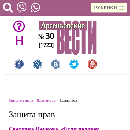
РУБРИКИ
30
№
H
[1723]
Главная страница
Наши авторы
Защита прав
Защита прав
Светлана Пеунова: «Если человек