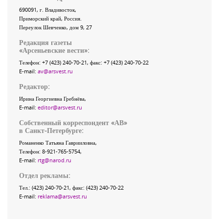
690091
, г.
Владивосток
,
Приморский край
,
Россия
.
Переулок Шевченко
, дом 9, 27
Редакция газеты
«
Арсеньевские вести
»:
Телефон:
+7 (423) 240-70-21
, факс:
+7 (423) 240-70-22
E-mail:
av@arsvest.ru
Редактор:
Ирина Георгиевна Гребнёва,
E-mail:
editor@arsvest.ru
Собственный корреспондент «АВ»
в Санкт-Петербурге:
Романенко Татьяна Гаврииловна,
Телефон: 8-921-765-5754,
E-mail:
rtg@narod.ru
Отдел рекламы:
Тел.: (423) 240-70-21, факс: (423) 240-70-22
E-mail:
reklama@arsvest.ru