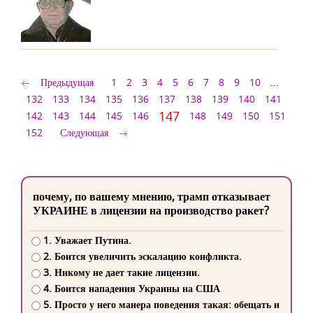
Предыдущая
1
2
3
4
5
6
7
8
9
10
...
132
133
134
135
136
137
138
139
140
141
147
142
143
144
145
146
148
149
150
151
152
Следующая
почему, по вашему мнению, трамп отказывает
УКРАИНЕ в лицензии на производство ракет?
1. Уважает Путина.
2. Боится увеличить эскалацию конфликта.
3. Никому не дает такие лицензии.
4. Боится нападения Украины на США
5. Просто у него манера поведения такая: обещать и