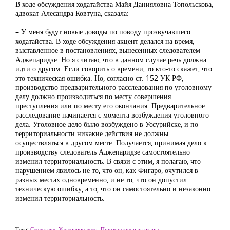
В ходе обсуждения ходатайства Майя Данияловна Топольскова,
адвокат Алесандра Ковтуна, сказала:
– У меня будут новые доводы по поводу прозвучавшего
ходатайства. В ходе обсуждения акцент делался на время,
выставленное в постановлениях, вынесенных следователем
Аджепаридзе. Но я считаю, что в данном случае речь должна
идти о другом. Если говорить о времени, то кто-то скажет, что
это техническая ошибка. Но, согласно ст. 152 УК РФ,
производство предварительного расследования по уголовному
делу должно производиться по месту совершения
преступления или по месту его окончания. Предварительное
расследование начинается с момента возбуждения уголовного
дела. Уголовное дело было возбуждено в Уссурийске, и по
территориальности никакие действия не должны
осуществляться в другом месте. Получается, принимая дело к
производству следователь Аджепаридзе самостоятельно
изменил территориальность. В связи с этим, я полагаю, что
нарушением явилось не то, что он, как Фигаро, очутился в
разных местах одновременно, и не то, что он допустил
техническую ошибку, а то, что он самостоятельно и незаконно
изменил территориальность.
Теги:
Следствие
,
Уголовное дело
,
Приморские партизаны