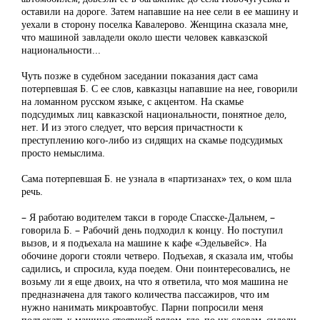
оставили на дороге. Затем напавшие на нее сели в ее машину и
уехали в сторону поселка Кавалерово. Женщина сказала мне,
что машиной завладели около шести человек кавказской
национальности...
Чуть позже в судебном заседании показания даст сама
потерпевшая Б. С ее слов, кавказцы напавшие на нее, говорили
на ломанном русском языке, с акцентом. На скамье
подсудимых лиц кавказской национальности, понятное дело,
нет. И из этого следует, что версия причастности к
преступлению кого-либо из сидящих на скамье подсудимых
просто немыслима.
Сама потерпевшая Б. не узнала в «партизанах» тех, о ком шла
речь.
– Я работаю водителем такси в городе Спасске-Дальнем, –
говорила Б. – Рабочий день подходил к концу. Но поступил
вызов, и я подъехала на машине к кафе «Эдельвейс». На
обочине дороги стояли четверо. Подъехав, я сказала им, чтобы
садились, и спросила, куда поедем. Они поинтересовались, не
возьму ли я еще двоих, на что я ответила, что моя машина не
предназначена для такого количества пассажиров, что им
нужно нанимать микроавтобус. Парни попросили меня
подъехать к машине стоявшей рядом, где, по их словам, сидели