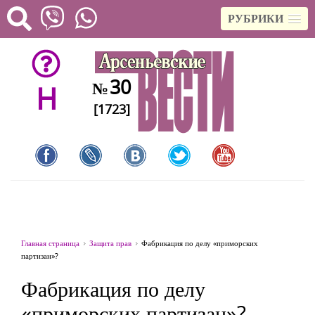
РУБРИКИ
30
№
H
[1723]
Главная страница
Защита прав
Фабрикация по делу «приморских
партизан»?
Фабрикация по делу
«приморских партизан»?