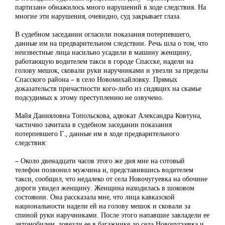
партизан» обнажилось много нарушений в ходе следствия. На
многие эти нарушения, очевидно, суд закрывает глаза.
В судебном заседании огласили показания потерпевшего,
данные им на предварительном следствии. Речь шла о том, что
неизвестные лица насильно усадили в машину женщину,
работающую водителем такси в городе Спасске, надели на
голову мешок, сковали руки наручниками и увезли за пределы
Спасского района – в село Новомихайловку. Прямых
доказательств причастности кого-либо из сидящих на скамье
подсудимых к этому преступлению не озвучено.
Майя Данияловна Топольскова, адвокат Александра Ковтуна,
частично зачитала в судебном заседании показания
потерпевшего Г., данные им в ходе предварительного
следствия:
– Около двенадцати часов этого же дня мне на сотовый
телефон позвонил мужчина и, представившись водителем
такси, сообщил, что недалеко от села Новочугуевка на обочине
дороги увидел женщину. Женщина находилась в шоковом
состоянии. Она рассказала мне, что лица кавказской
национальности надели ей на голову мешок и сковали за
спиной руки наручниками. После этого напавшие завладели ее
автомобилем, довезли ее в багажнике до села Новочугуевка и