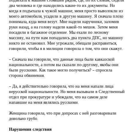
два человека и где находились какие-то их документы. Но
когда я подъехала к чужой машине, меня просто выволокли из
моего автомобиля, усадили в другую машину. Я сначала плохо
понимала, куда меня везут. Мне надели наручники, заломив
руки назад, а на голову надели какой-то мешок. Затем меня
посадили в багажное отделение. Мы ехали по лесному
массиву, на пути нам попадались два пункта ДПС, но машину
никто не остановил. Мне угрожали, обещали расправиться,
говорили, чтобы я в милиции говорила о том, что они скажут.
– Сначала вы говорили, что данные лица были кавказской
национальности, а потом вы сказали по-другому, якобы они
были русскими. Как такое могло получиться? – спросила
сторона обвинения.
– Да, я действительно говорила, что на меня напали лица
нерусской национальности. Но меня вызывали в Следственный
отдел при прокуратуре и убеждали, что на самом деле
напавшие на меня являлись русскими.
Женщина говорила, что при допросах с ней разговаривали
довольно грубо.
Нарушения следствия