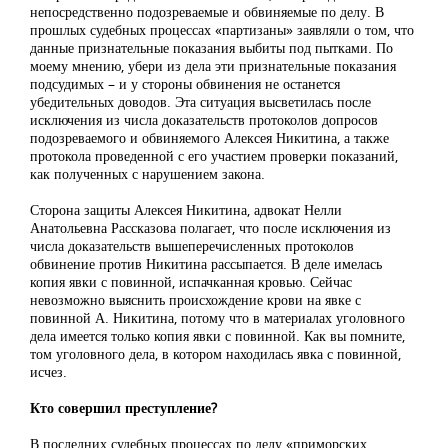
непосредственно подозреваемые и обвиняемые по делу. В
прошлых судебных процессах «партизаны» заявляли о том, что
данные признательные показания выбиты под пытками. По
моему мнению, убери из дела эти признательные показания
подсудимых – и у стороны обвинения не останется
убедительных доводов. Эта ситуация высветилась после
исключения из числа доказательств протоколов допросов
подозреваемого и обвиняемого Алексея Никитина, а также
протокола проведенной с его участием проверки показаний,
как полученных с нарушением закона.
Сторона защиты Алексея Никитина, адвокат Нелли
Анатольевна Рассказова полагает, что после исключения из
числа доказательств вышеперечисленных протоколов
обвинение против Никитина рассыпается. В деле имелась
копия явки с повинной, испачканная кровью. Сейчас
невозможно выяснить происхождение крови на явке с
повинной А. Никитина, потому что в материалах уголовного
дела имеется только копия явки с повинной. Как вы помните,
том уголовного дела, в котором находилась явка с повинной,
исчез.
Кто совершил преступление?
В последних судебных процессах по делу «приморских