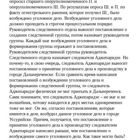
опросил старшего оперуполномоченного П. и
оперуполномоченного Ш. По результатам опроса Ш. и П. по
факту огнестрельного ранения, которое получил Ш., было
возбуждено уголовное дело. Возбуждение уголовного дела
должно проходить в строгом процессуальном порядке.
Руководитель следственного отдела выносит постановление о
создании следственной группы, потом назначает руководителя
группы. Каждый шаг возбуждения уголовного дела и
формирования группы отражают в постановлениях.
Руководителем следственной группы руководитель
Следственного отдела назначает следователя Аджепаридзе. Но
почему-то, в свою очередь, следователь Аджепаридзе выносит
постановление о принятии уголовного дела к производству в
городе Дальнереченске. Если сравнить время написания
постановлений о возбуждении уголовного дела и
формировании следственной группы, то следователь
Аджепаридзе физически не мог приехать в Дальнереченск.
Сами понимаете, что следователь Аджепаридзе – не маг и не
волшебник, потому находится в двух местах одновременно
тоже не мог. Он же, согласно постановлениям, которые
имеются в деле, возбудил данное уголовное дело в городе
Уссурийске. Причем, получается, что постановление о
принятии уголовного дела к производству следователем
Аджепаридзе написано раньше, чем постановление о
возбуждении самого уголовного дела. Как такое могло быть?