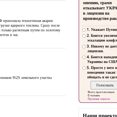
мнению, трамп
отказывает УКР
в лицензии на
производство рак
РФ произошла техногенная авария:
грузке ядерного топлива. Сразу после
1. Уважает Путин
 только расчетным путем по золотому
тген в час.
2. Боится увелич
эскалацию конфл
3. Никому не дает
лицензии.
4. Боится нападе
Украины на СШ
5. Просто у него 
поведения такая:
обещать и не сдел
енником 9\25 земельного участка
Всего проголосовало
0 человек
Прошлые опросы
Наши проект