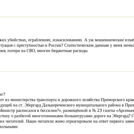
оких убийствах, ограблениях, изнасилованиях. А уж мошеннические изъят
туация с преступностью в России? Статистическим данным у меня лично д
фия, потери на СВО, многие бюджетные расходы.
ег?
т из министерства транспорта и дорожного хозяйства Приморского края,
едущей на ст. Эбергард Дальнереченского муниципального района в При
инистр расписался в бессилии?», размещённой в № 23 газеты «Арсеньевс
Путину о разбитой многотонниками-большегрузами дороге на Эбергард? О
х читателей. Наши читатели живо отреагировали на ответ первого заме
овольными.