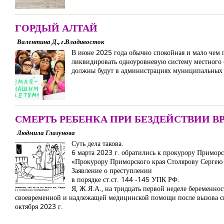
ГОРДЫЙ АЛТАЙ
Валентина Д., г.Владивосток
В июне 2025 года обычно спокойная и мало чем 
ликвидировать одноуровневую систему местного с
должны будут в администрациях муниципальных 
СМЕРТЬ РЕБЕНКА ПРИ БЕЗДЕЙСТВИИ ВР
Людмила Глазунова
Суть дела такова.
6 марта 2023 г. обратились к прокурору Приморс
«Прокурору Приморского края Столярову Сергею
Заявление о преступлении
в порядке ст.ст. 144 -145 УПК РФ.
Я, Ж.Я.А., на тридцать первой неделе беременност
своевременной и надлежащей медицинской помощи после вызова ск
октября 2023 г.