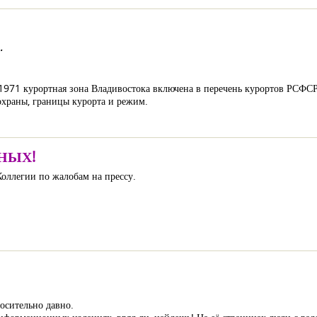
.
71 курортная зона Владивостока включена в перечень курортов РСФСР
охраны, границы курорта и режим.
НЫХ!
оллегии по жалобам на прессу.
осительно давно.