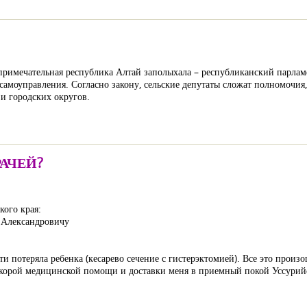
примечательная республика Алтай заполыхала – республиканский парлам
амоуправления. Согласно закону, сельские депутаты сложат полномочия
и городских округов.
АЧЕЙ?
кого края:
 Александровичу
и потеряла ребенка (кесарево сечение с гистерэктомией). Все это произош
орой медицинской помощи и доставки меня в приемный покой Уссурийс