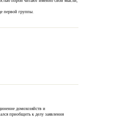
достью порой читают именно свои мысли,
де первой группы.
динение домохозяйств и
зался приобщить к делу заявления