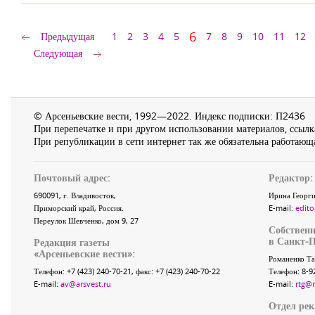
6
Предыдущая
1
2
3
4
5
7
8
9
10
11
12
Следующая
© Арсеньевские вести, 1992—2022. Индекс подписки: П2436
При перепечатке и при другом использовании материалов, ссылка
При републикации в сети интернет так же обязательна работающа
Почтовый адрес:
Редактор:
690091
, г.
Владивосток
,
Ирина Георги
Приморский край
,
Россия
.
E-mail:
edito
Переулок Шевченко
, дом 9, 27
Собственн
в Санкт-П
Редакция газеты
«
Арсеньевские вести
»:
Романенко Та
Телефон:
+7 (423) 240-70-21
, факс:
+7 (423) 240-70-22
Телефон: 8-9
E-mail:
av@arsvest.ru
E-mail:
rtg@
Отдел ре