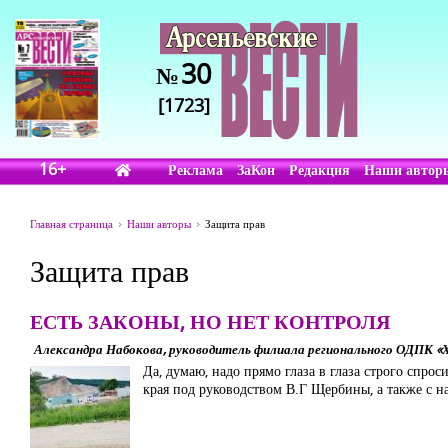
30
№
[1723]
16+
Реклама
ЗаКон
Редакция
Наши автор
Главная страница
Наши авторы
Защита прав
Защита прав
ЕСТЬ ЗАКОНЫ, НО НЕТ КОНТРОЛЯ
Александра Набокова, руководитель филиала регионального ОДПК «Х
Да, думаю, надо прямо глаза в глаза строго спро
края под руководством В.Г Щербины, а также с н