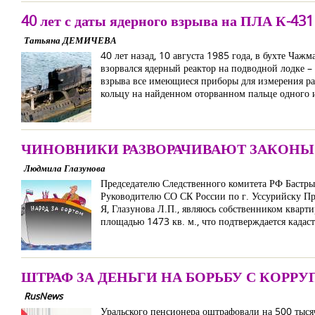
40 лет с даты ядерного взрыва на ПЛА К-431
Татьяна ДЕМИЧЕВА
40 лет назад, 10 августа 1985 года, в бухте Ча
взорвался ядерный реактор на подводной лодке –
взрыва все имеющиеся приборы для измерения ра
кольцу на найденном оторванном пальце одного 
ЧИНОВНИКИ РАЗВОРАЧИВАЮТ ЗАКОНЫ Р
Людмила Глазунова
Председателю Следственного комитета РФ Бастр
Руководителю СО СК России по г. Уссурийску Пр
Я, Глазунова Л.П., являюсь собственником кварти
площадью 1473 кв. м., что подтверждается када
ШТРАФ ЗА ДЕНЬГИ НА БОРЬБУ С КОРР
RusNews
Уральского пенсионера оштрафовали на 500 тыся