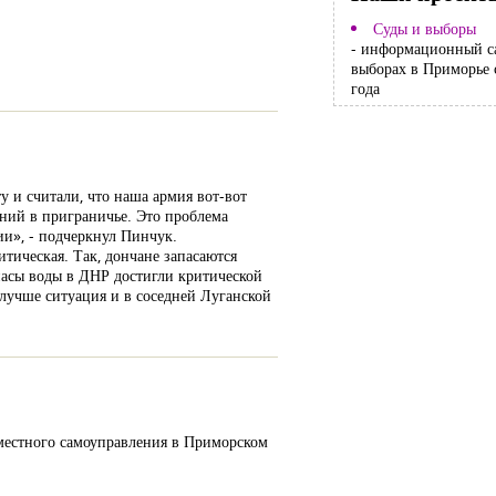
Суды и выборы
- информационный с
выборах в Приморье 
года
у и считали, что наша армия вот-вот
ений в приграничье. Это проблема
ии», - подчеркнул Пинчук.
итическая. Так, дончане запасаются
запасы воды в ДНР достигли критической
е лучше ситуация и в соседней Луганской
местного самоуправления в Приморском