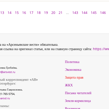
13
14
15
16
17
18
19
20
21
...
143
144
145
146
 на «Арсеньевские вести» обязательна.
я ссылка на оригинал статьи, или на главную страницу сайта:
https://w
Политика
евна Гребнёва,
Экономика
r@arsvest.ru
Защита прав
ый корреспондент «АВ»
етербурге:
ЖКХ
тьяна Гаврииловна,
Письма читателей
21-765-5754,
narod.ru
Земля-кормилица
кламы:
Вселенная