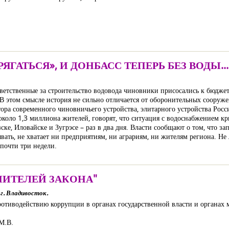
ГАТЬСЯ», И ДОНБАСС ТЕПЕРЬ БЕЗ ВОДЫ...
тветственные за строительство водовода чиновники присосались к бюджет
 «В этом смысле история не сильно отличается от оборонительных сооруж
ра современного чиновничьего устройства, элитарного устройства Росс
около 1,3 миллиона жителей, говорят, что ситуация с водоснабжением кр
зске, Иловайске и Зугрэсе – раз в два дня. Власти сообщают о том, что 
бывать, не хватает ни предприятиям, ни аграриям, ни жителям региона. Н
почти три недели.
НИТЕЛЕЙ ЗАКОНА"
г. Владивосток.
отиводействию коррупции в органах государственной власти и органах 
М.В.