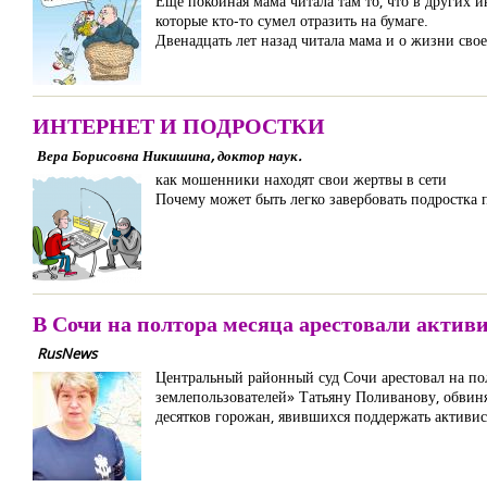
Ещё покойная мама читала там то, что в других 
которые кто-то сумел отразить на бумаге.
Двенадцать лет назад читала мама и о жизни свое
ИНТЕРНЕТ И ПОДРОСТКИ
Вера Борисовна Никишина, доктор наук.
как мошенники находят свои жертвы в сети
Почему может быть легко завербовать подростка 
В Сочи на полтора месяца арестовали актив
RusNews
Центральный районный суд Сочи арестовал на по
землепользователей» Татьяну Поливанову, обвиняе
десятков горожан, явившихся поддержать активис