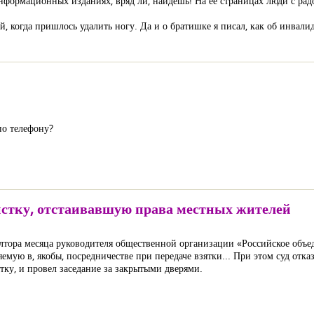
информационных изданиях, вряд ли, найдешь! На её страницах люди с ра
й, когда пришлось удалить ногу. Да и о братишке я писал, как об инвали
по телефону?
истку, отстаивавшую права местных жителей
лтора месяца руководителя общественной организации «Российское объе
мую в, якобы, посредничестве при передаче взятки... При этом суд отка
тку, и провел заседание за закрытыми дверями.