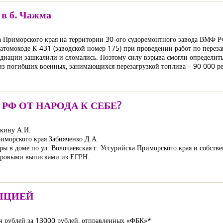
 в б. Чажма
жма Приморского края на территории 30-ого судоремонтного завода ВМФ 
 атомоходе К-431 (заводской номер 175) при проведении работ по переза
диации зашкалили и сломались. Поэтому силу взрыва смогли определить
из погибших военных, занимающихся перезагрузкой топлива – 90 000 рен
Ф ОТ НАРОДА К СЕБЕ?
ыкину А.И.
иморского края Забияченко Д.А.
ры в доме по ул. Волочаевская г. Уссурийска Приморского края и собств
стровыми выписками из ЕГРН.
УПЦИЕЙ
ч рублей за 13000 рублей, отправленных «ФБК»*