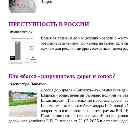
Запрос
ПРЕСТУПНОСТЬ В РОССИИ
Фонтанка.ру
Время от времени до нас доходят новости о жест
обыденным явлением. Но какова на самом деле си
важные для россиян цифры засекретили: демогра
Кто «босс» - разрушитель дорог и сопок?
Александра Набокова.
Дорога до карьера «Соколиха» как отмывание ден
Широкий общественный резонанс получен на отве
Владимирович Игнатенко, по проблеме дороги, в
Напомним, что в статье Александры Набоковой «М
вопрос: что изменилось после телеграммы В.В. 
Приморского края вызвала немалый отклик у наши
дорожного хозяйства Е.В. Тимонова от 21.05.2025 и остались нед