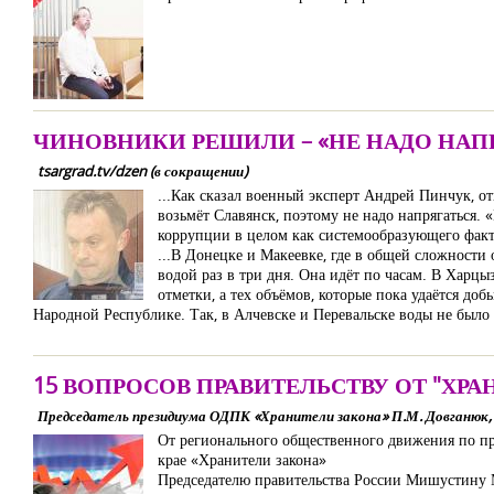
ЧИНОВНИКИ РЕШИЛИ – «НЕ НАДО НАПРЯ
tsargrad.tv/dzen (в сокращении)
...Как сказал военный эксперт Андрей Пинчук, о
возьмёт Славянск, поэтому не надо напрягаться.
коррупции в целом как системообразующего факто
...В Донецке и Макеевке, где в общей сложности 
водой раз в три дня. Она идёт по часам. В Харцы
отметки, а тех объёмов, которые пока удаётся до
Народной Республике. Так, в Алчевске и Перевальске воды не было 
15 ВОПРОСОВ ПРАВИТЕЛЬСТВУ ОТ "ХРА
Председатель президиума ОДПК «Хранители закона» П.М. Довганюк, 
От регионального общественного движения по пр
крае «Хранители закона»
Председателю правительства России Мишустину 