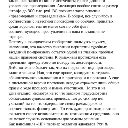
такого наказания в связи с истечением сроков давности
уголовного преследования. Апелляция вообще снизила размер
штрафа до 300 тыс. руб. ВС посчитал такое решение
«правомерным и справедливым». В общем, все случилось в
соответствии с известной поговоркой об обычаях, принятых
среди воронов, тем не менее сам по себе факт
соответствующего преступления ни одна инстанция не
отрицала.
Поэтому в юридическом сообществе, пользуясь случаем,
напомнили, что качество фиксации перипетий судебных
заседаний по-прежнему остается одной из главных проблем
нашей правовой системы. К бумажным протоколам есть
претензии прежде всего по поводу их достоверности.
Действительно бывает так, что их подгоняют под приговоры
задним числом. Или, что еще проще, копируют материалы
обвинительного заключения и в приговор, и в протокол. А еще
в письменной версии протокола нередко отражают лишь общие
фразы о ходе процесса и имена участников. Но это и не
удивительно: несмотря на то что законом предусмотрена
обязательная аудиозапись процесса, там до сих пор нет
указаний на то, что содержание стенограммы должно
соответствовать фонограмме. То есть аудиопротоколирование
считается скорее вспомогательным техническим средством, оно
не может служить основанием для отмены решения.
Как напомнила «НГ» партнер коллегии адвокатов Pen &