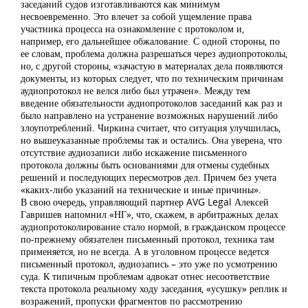
заседаний судов изготавливаются как минимум
несвоевременно. Это влечет за собой ущемление права
участника процесса на ознакомление с протоколом и,
например, его дальнейшее обжалование. С одной стороны, по
ее словам, проблема должна разрешаться через аудиопротоколы,
но, с другой стороны, «зачастую в материалах дела появляются
документы, из которых следует, что по техническим причинам
аудиопротокол не велся либо был утрачен». Между тем
введение обязательности аудиопротоколов заседаний как раз и
было направлено на устранение возможных нарушений либо
злоупотреблений. Чиркина считает, что ситуация улучшилась,
но вышеуказанные проблемы так и остались. Она уверена, что
отсутствие аудиозаписи либо искажение письменного
протокола должны быть основаниями для отмены судебных
решений и последующих пересмотров дел. Причем без учета
«каких-либо указаний на технические и иные причины».
В свою очередь, управляющий партнер AVG Legal Алексей
Гавришев напомнил «НГ», что, скажем, в арбитражных делах
аудиопротоколирование стало нормой, в гражданском процессе
по-прежнему обязателен письменный протокол, техника там
применяется, но не всегда. А в уголовном процессе ведется
письменный протокол, аудиозапись – это уже по усмотрению
суда. К типичным проблемам адвокат отнес несоответствие
текста протокола реальному ходу заседания, «усушку» реплик и
возражений, пропуски фрагментов по рассмотрению