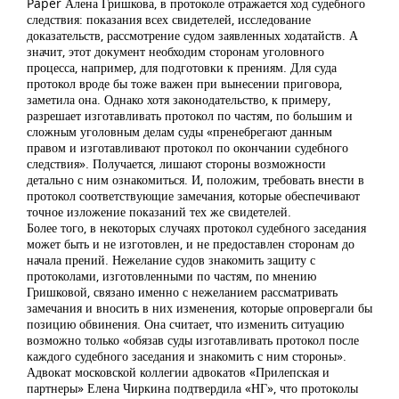
Paper Алена Гришкова, в протоколе отражается ход судебного
следствия: показания всех свидетелей, исследование
доказательств, рассмотрение судом заявленных ходатайств. А
значит, этот документ необходим сторонам уголовного
процесса, например, для подготовки к прениям. Для суда
протокол вроде бы тоже важен при вынесении приговора,
заметила она. Однако хотя законодательство, к примеру,
разрешает изготавливать протокол по частям, по большим и
сложным уголовным делам суды «пренебрегают данным
правом и изготавливают протокол по окончании судебного
следствия». Получается, лишают стороны возможности
детально с ним ознакомиться. И, положим, требовать внести в
протокол соответствующие замечания, которые обеспечивают
точное изложение показаний тех же свидетелей.
Более того, в некоторых случаях протокол судебного заседания
может быть и не изготовлен, и не предоставлен сторонам до
начала прений. Нежелание судов знакомить защиту с
протоколами, изготовленными по частям, по мнению
Гришковой, связано именно с нежеланием рассматривать
замечания и вносить в них изменения, которые опровергали бы
позицию обвинения. Она считает, что изменить ситуацию
возможно только «обязав суды изготавливать протокол после
каждого судебного заседания и знакомить с ним стороны».
Адвокат московской коллегии адвокатов «Прилепская и
партнеры» Елена Чиркина подтвердила «НГ», что протоколы