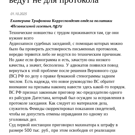
01.10.2025
Екатерина Трифонова Корреспондент отдела политики
«Независимой газеты», ng.ru
Технические новшества с трудом приживаются там, где они
нужнее всего
Аудиозаписи судебных заседаний, с помощью которых можно
было бы проверить достоверность письменных протоколов,
нередко теряются либо не ведутся по техническим причинам.
Но даже если фонограмма и есть, зачастую она низкого
качества, а значит, бесполезна. У адвокатов появился повод
вернуться к этой проблеме после решения Верховного суда
(ВС) РФ по делу о правке бумажной стенограммы задним
числом. Есть надежда, что новое руководство ВС обратит
внимание на призывы наконец навести здесь какой-то порядок.
ВС РФ признал законным приговор экс-председателю одного
из райсудов Дагестана, который был осужден за исправления в
протоколе заседания. Как следует из материалов дела,
служитель Фемиды скорректировал показания свидетелей,
чтобы не допустить отмены оправдания по одному из
уголовных дел.
Суд первой инстанции приговорил махинатора к штрафу в
размере 500 тыс. руб., при этом освободив от реализации