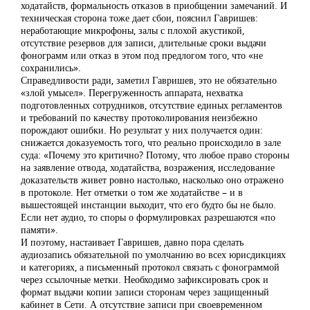
ходатайств, формальность отказов в приобщении замечаний. И
техническая сторона тоже дает сбои, пояснил Гавришев:
неработающие микрофоны, залы с плохой акустикой,
отсутствие резервов для записи, длительные сроки выдачи
фонограмм или отказ в этом под предлогом того, что «не
сохранились».
Справедливости ради, заметил Гавришев, это не обязательно
«злой умысел». Перегруженность аппарата, нехватка
подготовленных сотрудников, отсутствие единых регламентов
и требований по качеству протоколирования неизбежно
порождают ошибки. Но результат у них получается один:
снижается доказуемость того, что реально происходило в зале
суда: «Почему это критично? Потому, что любое право стороны
на заявление отвода, ходатайства, возражения, исследование
доказательств живет ровно настолько, насколько оно отражено
в протоколе. Нет отметки о том же ходатайстве – и в
вышестоящей инстанции выходит, что его будто бы не было.
Если нет аудио, то споры о формулировках разрешаются «по
памяти».
И поэтому, настаивает Гавришев, давно пора сделать
аудиозапись обязательной по умолчанию во всех юрисдикциях
и категориях, а письменный протокол связать с фонограммой
через ссылочные метки. Необходимо зафиксировать срок и
формат выдачи копии записи сторонам через защищенный
кабинет в Сети. А отсутствие записи при своевременном