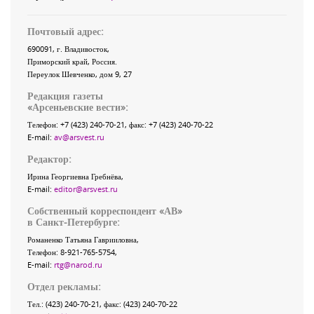
Почтовый адрес:
690091
, г.
Владивосток
,
Приморский край
,
Россия
.
Переулок Шевченко
, дом 9, 27
Редакция газеты
«
Арсеньевские вести
»:
Телефон:
+7 (423) 240-70-21
, факс:
+7 (423) 240-70-22
E-mail:
av@arsvest.ru
Редактор:
Ирина Георгиевна Гребнёва,
E-mail:
editor@arsvest.ru
Собственный корреспондент «АВ»
в Санкт-Петербурге:
Романенко Татьяна Гаврииловна,
Телефон: 8-921-765-5754,
E-mail:
rtg@narod.ru
Отдел рекламы:
Тел.: (423) 240-70-21, факс: (423) 240-70-22