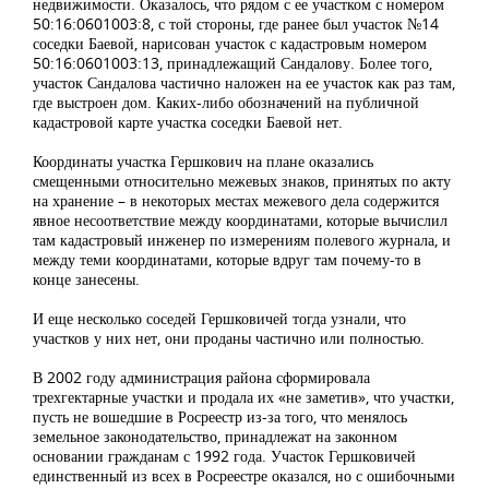
недвижимости. Оказалось, что рядом с ее участком с номером
50:16:0601003:8, с той стороны, где ранее был участок №14
соседки Баевой, нарисован участок с кадастровым номером
50:16:0601003:13, принадлежащий Сандалову. Более того,
участок Сандалова частично наложен на ее участок как раз там,
где выстроен дом. Каких-либо обозначений на публичной
кадастровой карте участка соседки Баевой нет.
Координаты участка Гершкович на плане оказались
смещенными относительно межевых знаков, принятых по акту
на хранение – в некоторых местах межевого дела содержится
явное несоответствие между координатами, которые вычислил
там кадастровый инженер по измерениям полевого журнала, и
между теми координатами, которые вдруг там почему-то в
конце занесены.
И еще несколько соседей Гершковичей тогда узнали, что
участков у них нет, они проданы частично или полностью.
В 2002 году администрация района сформировала
трехгектарные участки и продала их «не заметив», что участки,
пусть не вошедшие в Росреестр из-за того, что менялось
земельное законодательство, принадлежат на законном
основании гражданам с 1992 года. Участок Гершковичей
единственный из всех в Росреестре оказался, но с ошибочными