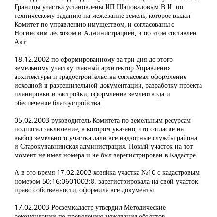
Границы участка установлены ИП Шаповаловым В.И. по
техническому заданию на межевание земель, которое выдал
Комитет по управлению имуществом, и согласованы с
Ногинским лесхозом и Администрацией, и об этом составлен
Акт.
18.12.2002 по сформированному за три дня до этого
земельному участку главный архитектор Управления
архитектуры и градостроительства согласовал оформление
исходной и разрешительной документации, разработку проекта
планировки и застройки, оформление землеотвода и
обеспечение благоустройства.
05.02.2003 руководитель Комитета по земельным ресурсам
подписал заключение, в котором указано, что согласие на
выбор земельного участка дали все надзорные службы района
и Старокупавнинская администрация. Новый участок на тот
момент не имел номера и не был зарегистрирован в Кадастре.
А в это время 17.02.2003 хозяйка участка №10 с кадастровым
номером 50:16:0601003:8. зарегистрировала на свой участок
право собственности, оформила все документы.
17.02.2003 Росземкадастр утвердил Методические
рекомендации по проведению межевания объектов