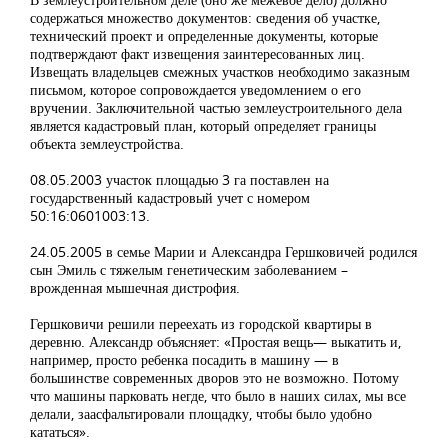
содержаться множество документов: сведения об участке,
технический проект и определенные документы, которые
подтверждают факт извещения заинтересованных лиц.
Извещать владельцев смежных участков необходимо заказным
письмом, которое сопровождается уведомлением о его
вручении. Заключительной частью землеустроительного дела
является кадастровый план, который определяет границы
объекта землеустройства.
08.05.2003 участок площадью 3 га поставлен на
государственный кадастровый учет с номером
50:16:0601003:13.
24.05.2005 в семье Марии и Александра Гершковичей родился
сын Эмиль с тяжелым генетическим заболеванием –
врожденная мышечная дистрофия.
Гершковичи решили переехать из городской квартиры в
деревню. Александр объясняет: «Простая вещь— выкатить и,
например, просто ребенка посадить в машину — в
большинстве современных дворов это не возможно. Потому
что машины парковать негде, что было в наших силах, мы все
делали, заасфальтировали площадку, чтобы было удобно
кататься».