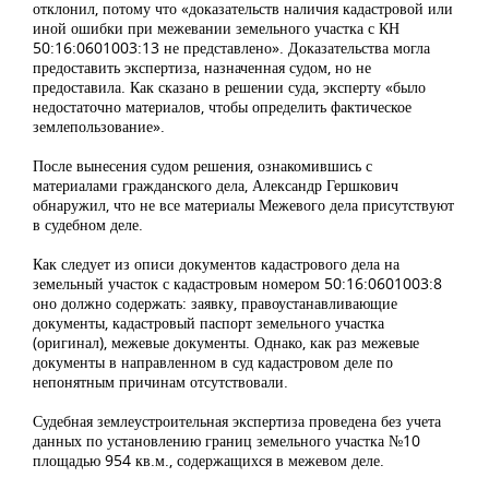
отклонил, потому что «доказательств наличия кадастровой или
иной ошибки при межевании земельного участка с КН
50:16:0601003:13 не представлено». Доказательства могла
предоставить экспертиза, назначенная судом, но не
предоставила. Как сказано в решении суда, эксперту «было
недостаточно материалов, чтобы определить фактическое
землепользование».
После вынесения судом решения, ознакомившись с
материалами гражданского дела, Александр Гершкович
обнаружил, что не все материалы Межевого дела присутствуют
в судебном деле.
Как следует из описи документов кадастрового дела на
земельный участок с кадастровым номером 50:16:0601003:8
оно должно содержать: заявку, правоустанавливающие
документы, кадастровый паспорт земельного участка
(оригинал), межевые документы. Однако, как раз межевые
документы в направленном в суд кадастровом деле по
непонятным причинам отсутствовали.
Судебная землеустроительная экспертиза проведена без учета
данных по установлению границ земельного участка №10
площадью 954 кв.м., содержащихся в межевом деле.