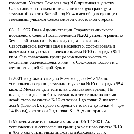
комиссии. Участок Соколова под №8 примыкал к участку
Севостьяновой с запада и имел с ним общую границу, а
земельный участок Баевой под №14 имел общую границу с
земельным участком Севостьяновой с восточной стороны.
06.11.1992 Глава Администрации Старокупавнинскгого
поселкового Совета Постановлением №202 узаконил решение
Земельной комиссии. В последующем наследница
Севостьяновой, вступившая в наследство, сформировала и
выделила южную часть полевого надела №10 площадью 954
кв.м. Она согласовала границы земельного участка со
смежными землепользователями – с Соколовым, Баевой и с
администрацией Старой Купавны.
В 2001 году было заведено Межевое дело №12478 по
установлению границ земельного участка №10 площадью 954
кв.м. В Межевом деле есть план с описанием границ. На
плане, как и должно быть, смежными землепользованиями с
левой стороны участка №10 от точки 1 до точки 2 является
дом 8 (Соколов), с правой стороны от точки 3 до точки 4 – дом
14 (Баева), а от точки 2 до точки 3 – Администрация.
В Межевом деле есть также два акта от 06.12.2001: Акт
установления и согласования границ земельного участка №10
и Акт о сдаче граничных знаков на наблюдение за их