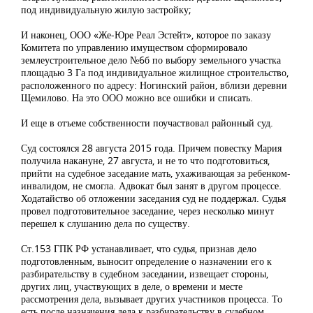
под индивидуальную жилую застройку;
И наконец, ООО «Же-Юре Реал Эстейт», которое по заказу
Комитета по управлению имуществом сформировало
землеустроительное дело №6б по выбору земельного участка
площадью 3 Га под индивидуальное жилищное строительство,
расположенного по адресу: Ногинский район, вблизи деревни
Щемилово. На это ООО можно все ошибки и списать.
И еще в отъеме собственности поучаствовал районный суд.
Суд состоялся 28 августа 2015 года. Причем повестку Мария
получила накануне, 27 августа, и не то что подготовиться,
прийти на судебное заседание мать, ухаживающая за ребенком-
инвалидом, не смогла. Адвокат был занят в другом процессе.
Ходатайство об отложении заседания суд не поддержал. Судья
провел подготовительное заседание, через несколько минут
перешел к слушанию дела по существу.
Ст.153 ГПК РФ устанавливает, что судья, признав дело
подготовленным, выносит определение о назначении его к
разбирательству в судебном заседании, извещает стороны,
других лиц, участвующих в деле, о времени и месте
рассмотрения дела, вызывает других участников процесса. То
есть после назначения дела к разбирательству в судебном