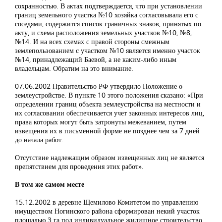
сохранностью. В актах подтверждается, что при установлении
границ земельного участка №10 хозяйка согласовывала его с
соседями, содержится список граничных знаков, принятых по
акту, и схема расположения земельных участков №10, №8,
№14. И на всех схемах с правой стороны смежным
землепользованием с участком №10 является именно участок
№14, принадлежащий Баевой, а не каким-либо иным
владельцам. Обратим на это внимание.
07.06.2002 Правительство РФ утвердило Положение о
землеустройстве. В пункте 10 этого положения сказано: «При
определении границ объекта землеустройства на местности и
их согласовании обеспечивается учет законных интересов лиц,
права которых могут быть затронуты межеванием, путем
извещения их в письменной форме не позднее чем за 7 дней
до начала работ.
Отсутствие надлежащим образом извещенных лиц не является
препятствием для проведения этих работ».
В том же самом месте
15.12.2002 в деревне Щемилово Комитетом по управлению
имуществом Ногинского района сформирован некий участок
площадью 3 га под индивидуальное жилищное строительство.