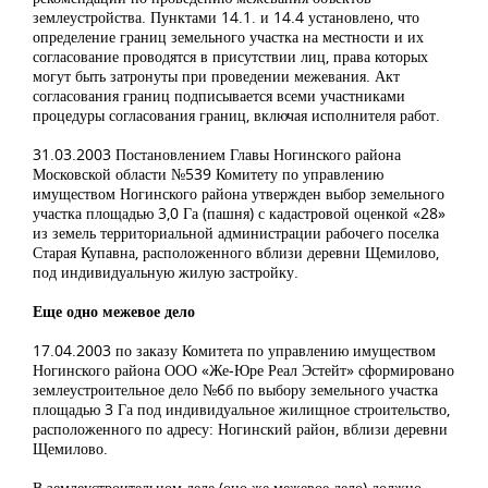
землеустройства. Пунктами 14.1. и 14.4 установлено, что
определение границ земельного участка на местности и их
согласование проводятся в присутствии лиц, права которых
могут быть затронуты при проведении межевания. Акт
согласования границ подписывается всеми участниками
процедуры согласования границ, включая исполнителя работ.
31.03.2003 Постановлением Главы Ногинского района
Московской области №539 Комитету по управлению
имуществом Ногинского района утвержден выбор земельного
участка площадью 3,0 Га (пашня) с кадастровой оценкой «28»
из земель территориальной администрации рабочего поселка
Старая Купавна, расположенного вблизи деревни Щемилово,
под индивидуальную жилую застройку.
Еще одно межевое дело
17.04.2003 по заказу Комитета по управлению имуществом
Ногинского района ООО «Же-Юре Реал Эстейт» сформировано
землеустроительное дело №6б по выбору земельного участка
площадью 3 Га под индивидуальное жилищное строительство,
расположенного по адресу: Ногинский район, вблизи деревни
Щемилово.
В землеустроительном деле (оно же межевое дело) должно