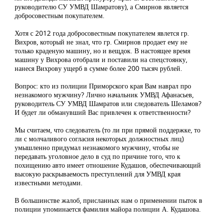
руководителю СУ УМВД Шамратову), а Смирнов является
добросовестным покупателем.
Хотя с 2012 года добросовестным покупателем явлется гр.
Вихров, который не знал, что гр. Смирнов продает ему не
только краденую машину, но и вещдок. В настоящее время
машину у Вихрова отобрали и поставили на спецстоянку,
нанеся Вихрову ущерб в сумме более 200 тысяч рублей.
Вопрос: кто из полиции Приморского края Вам наврал про
незнакомого мужчину? Лично начальник УМВД Афанасьев,
руководитель СУ УМВД Шамратов или следователь Шеламов?
И будет ли обманувший Вас привлечен к ответственности?
Мы считаем, что следователь (то ли при прямой поддержке, то
ли с молчаливого согласия некоторых должностных лиц)
умышленно придумал незнакомого мужчину, чтобы не
передавать уголовное дело в суд по причине того, что к
похищению авто имеет отношение Кудашов, обеспечивающий
высокую раскрываемость преступлений для УМВД края
известными методами.
В большинстве жалоб, присланных нам о применении пыток в
полиции упоминается фамилия майора полиции А. Кудашова.