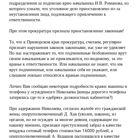
подразделения за подписью врио начальника И.В. Романова, из
которого узнали, что уголовное дело приостановлено из-за
неустановления лица, подлежащего привлечению к
ответственности.
При этом прокуратура признала приостановление законным!
То, что в Приморском крае прокуратура, считаем, регулярно
признает нарушения законов законными, нас уже не удивляет.
Но нас настораживает то, что подчиненные безбоязненно врут
своим начальникам и не привлекаются, по-видимому, за это
вранье к ответственности. Или начальники не знают, что им
врут подчиненные, или начальники себя не уважают, или
слишком лояльно относятся к вранью подчиненных.
Лично Вам сообщаю некоторые подробности кражи машины и
телефона у осужденного Николаева (концы дорогого телефона
затерялись где-то в «дебрях» должностных кабинетов?)
При задержании Николаева, согласно жалобе его гражданской
жены, оперуполномоченный Д. Хан (уволен, наконец, из
органов, но не осужден за многие деяния, содержащие по
нашему мнению, признаки преступления) забрал в качестве
вещдока сотовый телефон стоимостью 16000 рублей, а
оперуполномоченный А. Кудашов распорядился в качестве