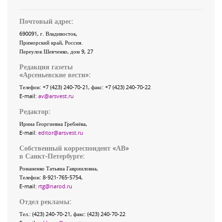
Почтовый адрес:
690091
, г.
Владивосток
,
Приморский край
,
Россия
.
Переулок Шевченко
, дом 9, 27
Редакция газеты
«
Арсеньевские вести
»:
Телефон:
+7 (423) 240-70-21
, факс:
+7 (423) 240-70-22
E-mail:
av@arsvest.ru
Редактор:
Ирина Георгиевна Гребнёва,
E-mail:
editor@arsvest.ru
Собственный корреспондент «АВ»
в Санкт-Петербурге:
Романенко Татьяна Гаврииловна,
Телефон: 8-921-765-5754,
E-mail:
rtg@narod.ru
Отдел рекламы:
Тел.: (423) 240-70-21, факс: (423) 240-70-22