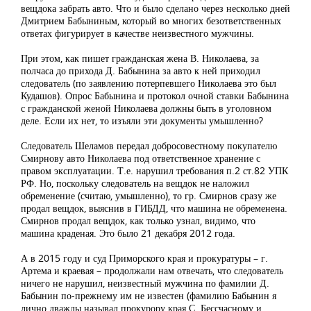
вещдока забрать авто. Что и было сделано через несколько дней
Дмитрием Бабыниным, который во многих безответственных
ответах фигурирует в качестве неизвестного мужчины.
При этом, как пишет гражданская жена В. Николаева, за
полчаса до прихода Д. Бабынина за авто к ней приходил
следователь (по заявлению потерпевшего Николаева это был
Кудашов). Опрос Бабынина и протокол очной ставки Бабынина
с гражданской женой Николаева должны быть в уголовном
деле. Если их нет, то изъяли эти документы умышленно?
Следователь Шеламов передал добросовестному покупателю
Смирнову авто Николаева под ответственное хранение с
правом эксплуатации. Т.е. нарушил требования п.2 ст.82 УПК
РФ. Но, поскольку следователь на вещдок не наложил
обременение (считаю, умышленно), то гр. Смирнов сразу же
продал вещдок, выяснив в ГИБДД, что машина не обременена.
Смирнов продал вещдок, как только узнал, видимо, что
машина краденая. Это было 21 декабря 2012 года.
А в 2015 году и суд Приморского края и прокуратуры – г.
Артема и краевая – продолжали нам отвечать, что следователь
ничего не нарушил, неизвестный мужчина по фамилии Д.
Бабынин по-прежнему им не известен (фамилию Бабынин я
лично дважды называл прокурору края С. Бессчасному и