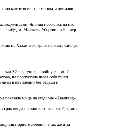
«под ключ» всего три месяца, а детсадов
красноармейцами, Япония побоялась на нас
ше не забудем. Маршалы Уборевич и Блюхер
лию на Халхингол, далее оттяпать Сибирь!
оторыми 32-я вступила в войну с армией
хово, не пропустила через себя танки
зимнем наступлении без отдыха и
-я показала мощь на стадионе «Авангард».
и срок ввода постановления с октября, хотя
у санаторного лечения, а так же и за