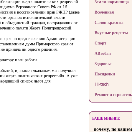
еабилитации жертв политических репрессий
Земля-кормилица
зидиума Верховного Совета РФ от 16
ействия в восстановлении прав РЖПР (далее
Вселенная
ости органов исполнительной власти
Салон красоты
 и объединений граждан, пострадавших от
овечению памяти Жертв Политрепрессий.
Вкусные рецепты
го края по представлению Администрации
Спорт
постановлением думы Приморского края от
и не приняла ни одного решения.
АВтобан
рнатору план работы.
Здоровье
событий, и, взамен «калаша», мы получили
Посиделки
ции жертв политических репрессий». А уже
вердивший список льгот для
Hi-tech
Ремонт и строитель
ВАШЕ МНЕНИЕ
почему, по вашем