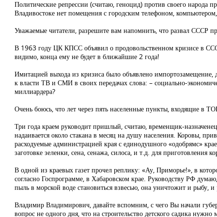
Политические репрессии (считаю, геноцид) против своего народа про
Владивостоке нет помещения с городским телефоном, компьютером,
Уважаемые читатели, разрешите вам напомнить, что развал СССР п
В 1963 году ЦК КПСС объявил о продовольственном кризисе в ССС
видимо, конца ему не будет в ближайшие 2 года!
Имитацией выхода из кризиса было объявлено импортозамещение, 
к власти ТВ и СМИ в своих передачах слова: – социально-экономи
миллиардера?
Очень боюсь, что лет через пять населенные пункты, входящие в ТО
Три года краем руководит пришлый, считаю, временщик-назначенец, с
надаивается около стакана в месяц на душу населения. Коровы, прив
расходуемые администрацией края с единодушного «одобрямс» крае
заготовке зеленки, сена, сенажа, силоса, и т.д. для приготовления 
В одной из краевых газет прочел реплику: «Ау, Приморье!», в кото
согласно Госпрограмме, в Хабаровском крае. Руководству РФ думаю,
пыль в морской воде становиться взвесью, она уничтожит и рыбу, 
Владимир Владимирович, давайте вспомним, с чего Вы начали губерн
вопрос не одного дня, что на строительство детского садика нужно