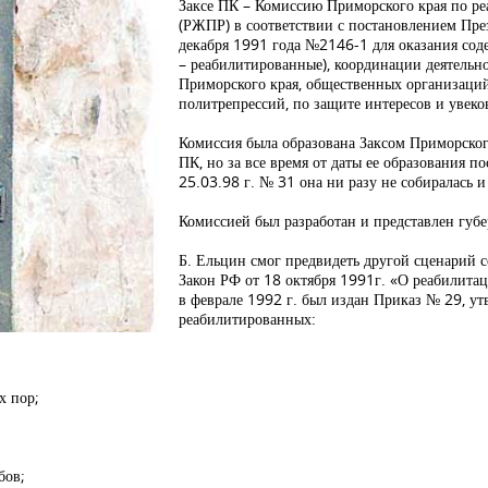
Заксе ПК – Комиссию Приморского края по р
(РЖПР) в соответствии с постановлением Пре
декабря 1991 года №2146-1 для оказания сод
– реабилитированные), координации деятельн
Приморского края, общественных организаций
политрепрессий, по защите интересов и увек
Комиссия была образована Заксом Приморско
ПК, но за все время от даты ее образования 
25.03.98 г. № 31 она ни разу не собиралась 
Комиссией был разработан и представлен губе
Б. Ельцин смог предвидеть другой сценарий 
Закон РФ от 18 октября 1991г. «О реабилита
в феврале 1992 г. был издан Приказ № 29, ут
реабилитированных:
х пор;
бов;