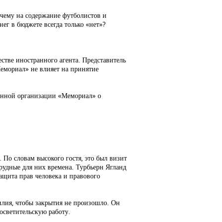
почему на содержание футболистов и
нег в бюджете всегда только «нет»?
стве иностранного агента. Представитель
Мемориал» не влияет на принятие
венной организации «Мемориал» о
По словам высокого гостя, это был визит
трудные для них времена. Турбьерн Ягланд
защита прав человека и правового
илия, чтобы закрытия не произошло. Он
светительскую работу.