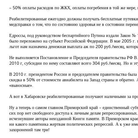
– 50% оплаты расходов по ЖКХ, оплаты погребения в той же мере, к
Реабилитированные ежегодно должны получать бесплатные путевки
медсправки о том, что по состоянию здоровья не в состоянии перене
Едроссы, под руководством беспартийного Путина издали Закон № 1
было переложено на субъект Российской Федерации. В мае 2005 г. 
льгот нам назначена денежная выплата аж по 200 руб./месяц, котор
Не выполняется Постановление и Председателя правительства РФ В.
2010 г, субсидии по нему составляют всего 304 руб./месяц. Но и э
В 2010 г. президентом России и председателем правительства была 
скидка в 50% от стоимости авиабилета на Запад страны и обратно. А
«выносные».
А вот в Хабаровске реабилитированные получают наличными за про
Ну а теперь о самом главном.Приморский край – единственный субъ
сих пор нет свободного доступа к личным делам репрессированных. 
исчезнувшие авторы неизданной Книги памяти. В Приморском крае н
ни какого памятника жертвам политических репрессий. А к уже им
захоронений там три!