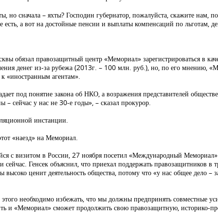
еты, но сначала – яхты? Господин губернатор, пожалуйста, скажите нам, 
е есть, а вот на достойные пенсии и выплаты компенсаций по льготам, де
квы обязал правозащитный центр «Мемориал» зарегистрироваться в каче
ния денег из-за рубежа (2013г. – 100 млн. руб.), но, по его мнению, «
 к «иностранным агентам».
падает под понятие закона об НКО, а возражения представителей общест
 – сейчас у нас не 30-е годы», – сказал прокурор.
лляционной инстанции.
тот «наезд» на Мемориал.
йся с визитом в России, 27 ноября посетил «Международный Мемориал». 
ь и сейчас. Генсек объяснил, что приехал поддержать правозащитников в 
 высоко ценит деятельность общества, потому что «у нас общее дело – 
 этого необходимо избежать, что мы должны предпринять совместные ус
ить и «Мемориал» сможет продолжить свою правозащитную, историко-про