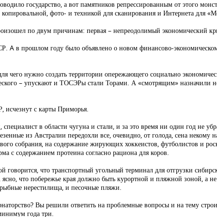
водило государство, а вот памятников репрессированным от этого монстра
 копировальной, фото- и техникой для сканирования и Интернета для «М
роизошел по двум причинам: первая – непреодолимый экономический кри
Р. A в прошлом году было объявлено о новом финансово-экономическом
для чего нужно создать территории опережающего социально экономичес
ческого – упускают и ТОСЭРы стали Торами. А «смотрящим» назначили не
Р, исчезнут с карты Приморья.
пециалист в области чугуна и стали, и за это время ни один год не убр
езенные из Австралии передохли все, очевидно, от голода, сена некому на
вого собрания, на содержание жирующих хоккеистов, футболистов и роск
корма с содержанием протеина согласно рациона для коров.
рой говорится, что транспортный угольный терминал для отгрузки сибирск
 ясно, что побережье края должно быть курортной и пляжной зоной, а не
и рыбные нерестилища, и песочные пляжи.
аторство? Вы решили ответить на проблемные вопросы и на тему строите
 минимум года три.