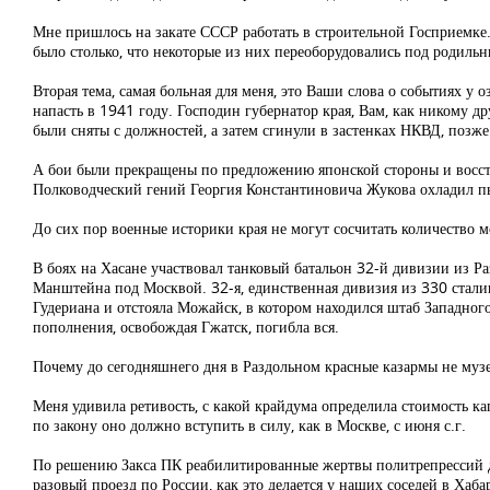
Мне пришлось на закате СССР работать в строительной Госприемке. З
было столько, что некоторые из них переоборудовались под родильн
Вторая тема, самая больная для меня, это Ваши слова о событиях у 
напасть в 1941 году. Господин губернатор края, Вам, как никому 
были сняты с должностей, а затем сгинули в застенках НКВД, позж
А бои были прекращены по предложению японской стороны и восст
Полководческий гений Георгия Константиновича Жукова охладил 
До сих пор военные историки края не могут сосчитать количество 
В боях на Хасане участвовал танковый батальон 32-й дивизии из Раз
Манштейна под Москвой. 32-я, единственная дивизия из 330 сталин
Гудериана и отстояла Можайск, в котором находился штаб Западно
пополнения, освобождая Гжатск, погибла вся.
Почему до сегодняшнего дня в Раздольном красные казармы не муз
Меня удивила ретивость, с какой крайдума определила стоимость капр
по закону оно должно вступить в силу, как в Москве, с июня с.г.
По решению Закса ПК реабилитированные жертвы политрепрессий до
разовый проезд по России, как это делается у наших соседей в Хаба