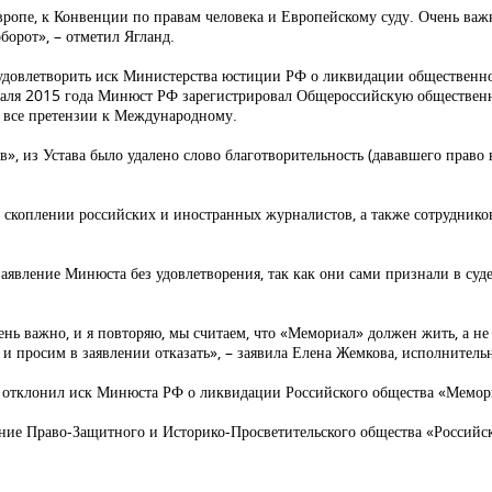
вропе, к Конвенции по правам человека и Европейскому суду. Очень ва
борот», – отметил Ягланд.
 удовлетворить иск Министерства юстиции РФ о ликвидации общественн
раля 2015 года Минюст РФ зарегистрировал Общероссийскую обществен
л все претензии к Международному.
 из Устава было удалено слово благотворительность (дававшего право 
и скоплении российских и иностранных журналистов, а также сотрудник
заявление Минюста без удовлетворения, так как они сами признали в су
чень важно, и я повторяю, мы считаем, что «Мемориал» должен жить, а н
 и просим в заявлении отказать», – заявила Елена Жемкова, исполнител
РФ отклонил иск Минюста РФ о ликвидации Российского общества «Мемор
ие Право-Защитного и Историко-Просветительского общества «Российск