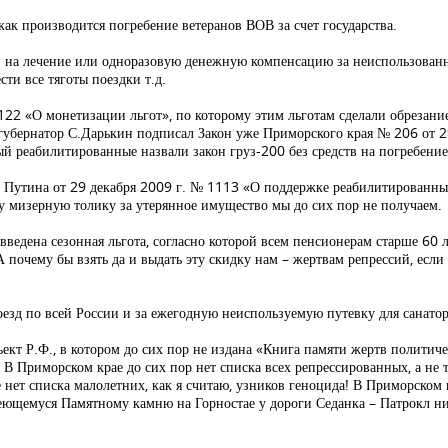
ак производится погребение ветеранов ВОВ за счет государства.
 на лечение или одноразовую денежную компенсацию за неиспользован
сти все тяготы поездки т.д.
22 «О монетизации льгот», по которому этим льготам сделали обрезание
губернатор С.Дарькин подписал Закон уже Приморского края № 206 от 29
ый реабилитированные назвали закон груз-200 без средств на погребение
 Путина от 29 декабря 2009 г. № 1113 «О поддержке реабилитированных 
ту мизерную толику за утерянное имущество мы до сих пор не получаем.
введена сезонная льгота, согласно которой всем пенсионерам старше 60 л
 почему бы взять да и выдать эту скидку нам – жертвам репрессий, если
езд по всей России и за ежегодную неиспользуемую путевку для санатор
ект Р.Ф., в котором до сих пор не издана «Книга памяти жертв политич
В Приморском крае до сих пор нет списка всех репрессированных, а не 
ет списка малолетних, как я считаю, узников геноцида! В Приморском кр
еющемуся Памятному камню на Горностае у дороги Седанка – Патрокл ни