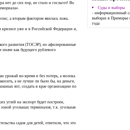
 нет до сих пор, не стало и госльгот! Во
Суды и выборы
емориала».
- информационный с
выборах в Приморье 
зис, а вторым фактором явилась ложь.
года
 кризисе уже и в Российской Федерации и,
кого развития (ТОСЭР), но афилированные
 иначе как будущего рублевого
ан урожай во-время и без потерь, а молока
косить, а не лучше ли было бы, на деньги,
ошных яхт, создать в крае организацию по
их углей на экспорт будет построен,
 зоной угольных терминалов, т.к. угольная
льства садов для детей, ответили, что это