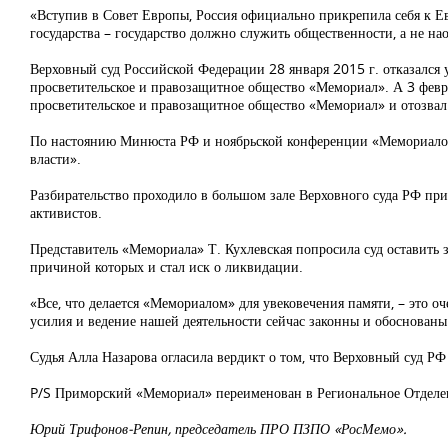
«Вступив в Совет Европы, Россия официально прикрепила себя к Е
государства – государство должно служить общественности, а не нао
Верховный суд Российской Федерации 28 января 2015 г. отказался
просветительское и правозащитное общество «Мемориал». А 3 фев
просветительское и правозащитное общество «Мемориал» и отозва
По настоянию Минюста РФ и ноябрьской конференции «Мемориалов»,
власти».
Разбирательство проходило в большом зале Верховного суда РФ пр
активистов.
Представитель «Мемориала» Т. Кухлевская попросила суд оставить 
причиной которых и стал иск о ликвидации.
«Все, что делается «Мемориалом» для увековечения памяти, – это о
усилия и ведение нашей деятельности сейчас законны и обоснованы
Судья Алла Назарова огласила вердикт о том, что Верховный суд 
P/S Приморский «Мемориал» переименован в Региональное Отделен
Юрий Трифонов-Репин, председатель ПРО ПЗПО «РосМемо».