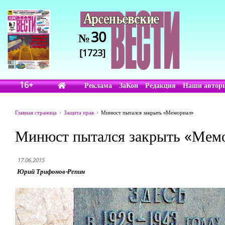
30
№
[1723]
16+
Реклама
ЗаКон
Редакция
Наши автор
Главная страница
Защита прав
Минюст пытался закрыть «Мемориал»
Минюст пытался закрыть «Мем
17.06.2015
Юрий Трифонов-Репин