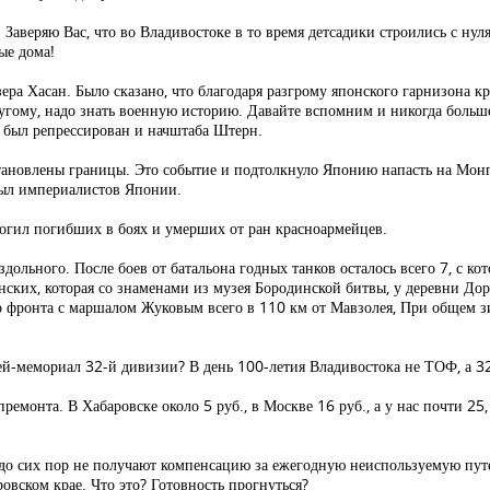
аверяю Вас, что во Владивостоке в то время детсадики строились с нуля 
ые дома!
озера Хасан. Было сказано, что благодаря разгрому японского гарнизона 
другому, надо знать военную историю. Давайте вспомним и никогда боль
е был репрессирован и начштаба Штерн.
ановлены границы. Это событие и подтолкнуло Японию напасть на Монго
пыл империалистов Японии.
могил погибших в боях и умерших от ран красноармейцев.
дольного. После боев от батальона годных танков осталось всего 7, с к
ских, которая со знаменами из музея Бородинской битвы, у деревни Доро
го фронта с маршалом Жуковым всего в 110 км от Мавзолея, При общем 
ей-мемориал 32-й дивизии? В день 100-летия Владивостока не ТОФ, а 32
емонта. В Хабаровске около 5 руб., в Москве 16 руб., а у нас почти 25, 
 сих пор не получают компенсацию за ежегодную неиспользуемую путевк
ровском крае. Что это? Готовность прогнуться?