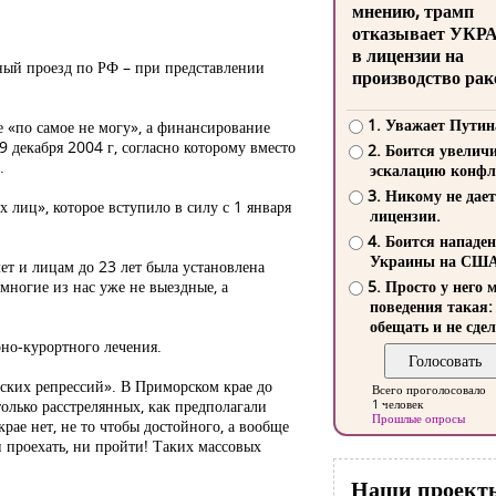
мнению, трамп
отказывает УКР
в лицензии на
ный проезд по РФ – при представлении
производство рак
1. Уважает Путин
 «по самое не могу», а финансирование
 декабря 2004 г, согласно которому вместо
2. Боится увелич
.
эскалацию конфл
3. Никому не дает
лиц», которое вступило в силу с 1 января
лицензии.
4. Боится нападе
Украины на СШ
ет и лицам до 23 лет была установлена
 многие из нас уже не выездные, а
5. Просто у него 
поведения такая:
обещать и не сдел
но-курортного лечения.
еских репрессий». В Приморском крае до
Всего проголосовало
только расстрелянных, как предполагали
1 человек
Прошлые опросы
ае нет, не то чтобы достойного, а вообще
 проехать, ни пройти! Таких массовых
Наши проект