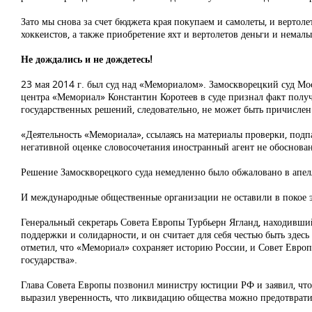
Зато мы снова за счет бюджета края покупаем и самолеты, и вертол
хоккеистов, а также приобретение яхт и вертолетов деньги и немалы
Не дождались и не дождетесь!
23 мая 2014 г. был суд над «Мемориалом». Замоскворецкий суд Мос
центра «Мемориал» Константин Коротеев в суде признал факт получе
государственных решений, следовательно, не может быть причислен
«Деятельность «Мемориала», ссылаясь на материалы проверки, под
негативной оценке словосочетания иностранный агент не обоснованы
Решение Замоскворецкого суда немедленно было обжаловано в апе
И международные общественные организации не оставили в покое э
Генеральный секретарь Совета Европы Турбьерн Ягланд, находивши
поддержки и солидарности, и он считает для себя честью быть здес
отметил, что «Мемориал» сохраняет историю России, и Совет Европы
государства».
Глава Совета Европы позвонил министру юстиции РФ и заявил, что
выразил уверенность, что ликвидацию общества можно предотврат