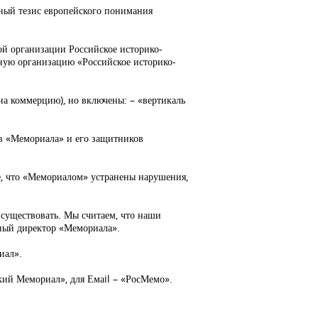
жный тезис европейского понимания
ой организации Российское историко-
ную организацию «Российское историко-
на коммерцию), но включены: – «вертикаль
ов «Мемориала» и его защитников
де, что «Мемориалом» устранены нарушения,
е существовать. Мы считаем, что наши
ьный директор «Мемориала».
иал».
ий Мемориал», для Емаil – «РосМемо».