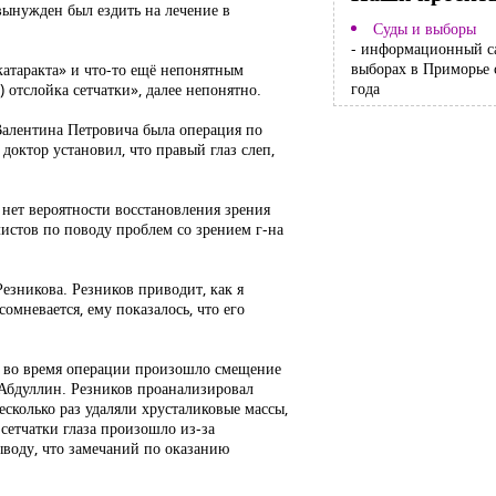
вынужден был ездить на лечение в
Суды и выборы
- информационный с
выборах в Приморье 
катаракта» и что-то ещё непонятным
года
 отслойка сетчатки», далее непонятно.
Валентина Петровича была операция по
доктор установил, что правый глаз слеп,
 нет вероятности восстановления зрения
истов по поводу проблем со зрением г-на
зникова. Резников приводит, как я
омневается, ему показалось, что его
то во время операции произошло смещение
 Абдуллин. Резников проанализировал
сколько раз удаляли хрусталиковые массы,
сетчатки глаза произошло из-за
ыводу, что замечаний по оказанию