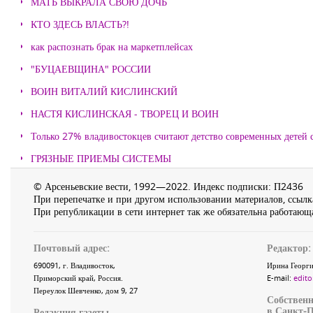
МАТЬ ВЫКРАЛА СВОЮ ДОЧЬ
КТО ЗДЕСЬ ВЛАСТЬ?!
как распознать брак на маркетплейсах
"БУЦАЕВЩИНА" РОССИИ
ВОИН ВИТАЛИЙ КИСЛИНСКИЙ
НАСТЯ КИСЛИНСКАЯ - ТВОРЕЦ И ВОИН
Только 27% владивостокцев считают детство современных детей с
ГРЯЗНЫЕ ПРИЕМЫ СИСТЕМЫ
© Арсеньевские вести, 1992—2022. Индекс подписки: П2436
При перепечатке и при другом использовании материалов, ссылка
При републикации в сети интернет так же обязательна работающа
Почтовый адрес:
Редактор:
690091
, г.
Владивосток
,
Ирина Георги
Приморский край
,
Россия
.
E-mail:
edito
Переулок Шевченко
, дом 9, 27
Собственн
в Санкт-П
Редакция газеты