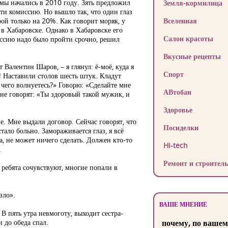
мы начались в 2010 году. Зять предложил
Земля-кормилица
йти комиссию. Но вышло так, что один глаз
рой только на 20%. Как говорит моряк, у
Вселенная
 в Хабаровске. Однако в Хабаровске его
Салон красоты
миссию надо было пройти срочно, решил
Вкусные рецепты
Валентин Шаров, – я глянул: ё-моё, куда я
Спорт
! Наставили столов шесть штук. Кладут
 чего волнуетесь?» Говорю: «Сделайте мне
АВтобан
Мне говорят: «Ты здоровый такой мужик, и
Здоровье
. Мне выдали договор. Сейчас говорят, что
Посиделки
тало больно. Замораживается глаз, я всё
а, не может ничего сделать. Должен кто-то
Hi-tech
.
Ремонт и строитель
 ребята сочувствуют, многие попали в
зло».
ВАШЕ МНЕНИЕ
В пять утра невмоготу, выходит сестра-
 до обеда спал.
почему, по вашем