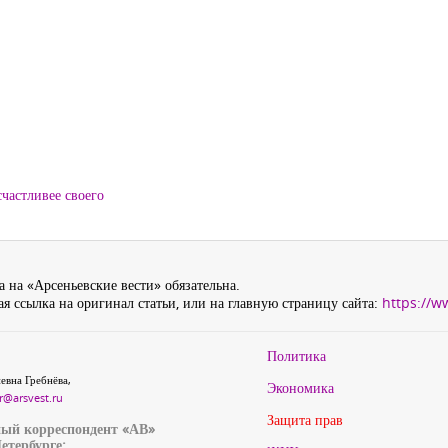
частливее своего
 на «Арсеньевские вести» обязательна.
я ссылка на оригинал статьи, или на главную страницу сайта:
https://w
Политика
евна Гребнёва,
Экономика
r@arsvest.ru
Защита прав
ый корреспондент «АВ»
етербурге: