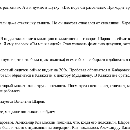
с разгонят». А я и думаю в шутку: «Вас пора бы разогнать». Приходит вр
хотели даже стекляшку ставить. Но он наотрез отказался от стекляшки. Че
 Я подал заявление в милицию о халатности, – говорит Шаров. – сейчас в
р. Я ему говорю: «Ты меня видел?» Стал узнавать фамилию девушки, кот
н думает, что это была практикантка) всех собак – собирается добиваться
доровый садится, сейчас видит на 30%. Пробовал обращаться в Хабаровск 
товали обратиться в Казахстан к доктору Мулдашеву. В Казахстане браться
оторый может глаз с трупа поставить. Посмотрел специалист, отвечает, 
е работает».
жалуется Валентин Шаров.
ре, мы даже описывать не будем.
аровым. Александр Ковальский пояснил, что, когда его положили, Шаров
боль и часто отправлялся на операции. Как показалось Александру Васи