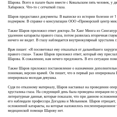
Шарова. Всего в палате было вместе с Ковальским пять человек, у
Хабаровск. Что-то с сетчаткой глаза.
Шаров предоставил документы. В выписке из истории болезни от 1 
подчерком. В справке о консультации ООО «Приморский центр микрох
Также Шаров приложил ответ доктора Ли Ханг Минга из Сингапура.
удалению катаракты правого глаза, потом развилась вторичная глаук
ничего не видит. В глазу наблюдается внутриокулярный хрусталик гл
Врач пишет: «Я посоветовал ему отказаться от дальнейшего хирурги
правого глаза». Также Шаров приложил ответ, который ему присла
Шарова. К сожалению, нам нечего предложить. В его ситуации помо
Также Шаров приложил постановление о назначении дополнительной
понимаю, версию врачей. Он пишет, что в первый раз оперировала Ш
оперировала молодая девушка.
Судя по отказному материалу, Шаров настаивал на проведении опе
хрусталика глаза. На следующий день была проведена операция по
литературные данные, которые показали, что при данном осложнени
его наблюдали профессора Догадова и Мельников. Шаров отрицает, 
осложнений катаракты, на которые наложилось послеоперационное т
медицинской помощи Шарову нет.