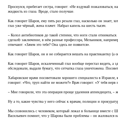
Проснулся, прибегает сестра, говорит: «Не вздумай пожаловаться, на
жидкость из глаза. Вроде, стало получше.
Как говорит Шаров, ему пять раз резали глаз, насколько он знает, 
глаз уже чёрный, жена плачет. Набрал капель на шесть тысяч.
– Колол антибиотиков до такой степени, что ноги стали отниматься.
сделалb заключение, в нём разные профессора, Мельников, наприме
отвечают: «Зачем это тебе? Она здесь не появится».
Как говорит Шаров, он и не собирается вешать на практикантку (а о
Как говорит Шаров, искалеченный глаз вообще перестал видеть, а з
обследовали, выдали бумагу, что сетчатка глаза уничтожена. Посове
Хабаровские врачи посоветовали хорошего специалиста в Израиле, к
говорит: «Что, труп найти не можете?» Врач говорит: «У тебя нерв н
– Мне говорили, что эта операция проще удаления аппендицита, – 
Ну а то, какие чувства у него сейчас к врачам, полиции и прокурату
Мы созвонились с человеком, который лежал в больнице вместе с Ш
Васильевич помнит, что у Шарова были проблемы – он жаловался на 