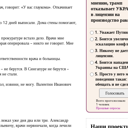
мнению, трамп
ач, говорит: «У вас глаукома». Откачивает
отказывает УКР
в лицензии на
производство рак
рез 12 дней выписали. Дома стены помогают,
1. Уважает Путин
 прокуратуре встало дело. Врачи мне
2. Боится увелич
орая оперировала – никто не говорит. Мне
эскалацию конфл
3. Никому не дает
лицензии.
 ответственности врача и больницы.
4. Боится нападе
Украины на СШ
– не берутся. В Сингапуре не берутся –
 не стали.
5. Просто у него 
поведения такая:
мол, извини, не могу. Валентин Иванович
обещать и не сдел
Всего проголосовало
1 человек
Прошлые опросы
 лежал уже дня два или три. Александр
Наши проект
льевичу, врачи нервничали, когда лечили