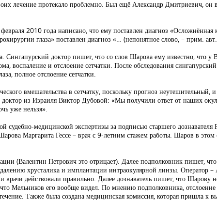
 двоих лечение протекало проблемно. Был ещё Александр Дмитриевич, он 
февраля 2010 года написано, что ему поставлен диагноз «Осложнённая 
ирургии глаза» поставлен диагноз «… (непонятное слово, – прим. авт.)
 Сингапурский доктор пишет, что со слов Шарова ему известно, что у 
ома, воспаление и отслоение сетчатки. После обследования сингапурский 
аза, полное отслоение сетчатки.
ческого вмешательства в сетчатку, поскольку прогноз неутешительный, и
л доктор из Израиля Виктор Дубовой: «Мы получили ответ от наших окул
чь уже нельзя».
 судебно-медицинской экспертизы за подписью старшего дознавателя Ре
арова Маргарита Гессе – врач с 9-летним стажем работы. Шаров в этом с
рации (Валентин Петрович это отрицает). Далее подполковник пишет, ч
 удалению хрусталика и имплантации интраокулярной линзы. Оператор –
и врачи действовали правильно. Далее дознаватель пишет, что Шарову не
что Мельников его вообще видел. По мнению подполковника, отслоение 
ечение. Также была создана медицинская комиссия, которая пришла к в