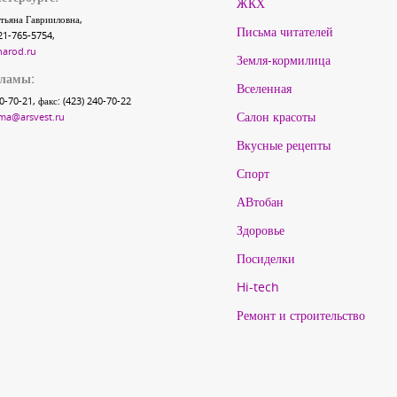
ЖКХ
тьяна Гаврииловна,
Письма читателей
21-765-5754,
narod.ru
Земля-кормилица
кламы:
Вселенная
40-70-21, факс: (423) 240-70-22
Салон красоты
ma@arsvest.ru
Вкусные рецепты
Спорт
АВтобан
Здоровье
Посиделки
Hi-tech
Ремонт и строительство