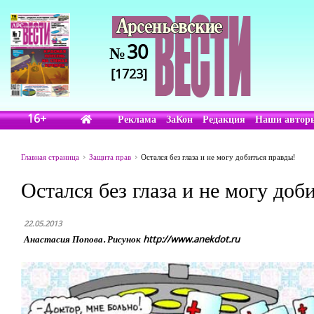
30
№
[1723]
16+
Реклама
ЗаКон
Редакция
Наши автор
Главная страница
Защита прав
Остался без глаза и не могу добиться правды!
Остался без глаза и не могу доб
22.05.2013
Анастасия Попова. Рисунок http://www.anekdot.ru