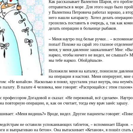
Как рассказывает Валентин Шаров, его пробле
отправиться в море. Для этого надо было про
у Валентина Петровича работал хорошо, а вто
него нашли катаракту. Хотел делать операцию
грозились поставить в очередь, а, так как ко
делать операцию в больнице рыбаков.
– Меня наутро под белые ручки… – вспоминает 
попал! Похоже на сарай это глазное отделение
меня, у меня давление зашкаливает! Мне: «Вы
наркоз, чтобы ничего не видел, не слышал!» 
мы тебе наркоз. Обойдёшься».
Положили меня на каталку, понизили давление
на операции я настоял. Меня оперируют, мне с
ом: «Не копайся». Насколько я понял, хрусталик упал внутрь, она неумёх
в палату. В палате 4 человека, мне говорят: «Распрощайся с этим глазом»
 профессором Догадовой и сказал: «Не переживай, всё сделаем». Наутро
 повторную операцию, и, как он считает, тогда ему врач занёс заразу.
рашивает: «Меня видишь?» Вроде, видел. Другие пациенты говорят: «Пове
 медсёстрам не оставили успокаивающих таблеток, – вспоминает Шаров. – 
ги и выпрыгиваю на бетон». Она вытаскивает «Кетанов», я пошёл спать и