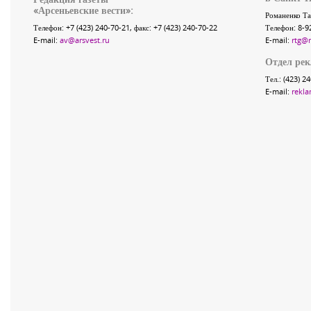
«
Арсеньевские вести
»:
Романенко Та
Телефон:
+7 (423) 240-70-21
, факс:
+7 (423) 240-70-22
Телефон: 8-9
E-mail:
av@arsvest.ru
E-mail:
rtg@
Отдел ре
Тел.: (423) 2
E-mail:
rekla