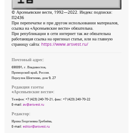
© Арсеньевские вести, 1992—2022. Индекс подписки:
П2436
При перепечатке и при другом использовании материалов,
ссылка на «Арсеньевские вести» обязательна.
При републикации в сети интернет так же обязательна
работающая ссылка на оригинал статьи, или на главную
страницу сайта:
https://www.arsvest.ru/
Почтовый адрес:
690091
, г.
Владивосток
,
Приморский край
,
Россия
.
Переулок Шевченко
, дом 9, 27
Редакция газеты
«
Арсеньевские вести
»:
Телефон:
+7 (423) 240-70-21
, факс:
+7 (423) 240-70-22
E-mail:
av@arsvest.ru
Редактор:
Ирина Георгиевна Гребнёва,
E-mail:
editor@arsvest.ru