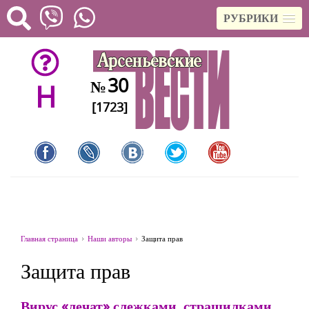
РУБРИКИ
30
№
H
[1723]
Главная страница
Наши авторы
Защита прав
Защита прав
Вирус «лечат» слежками, страшилками