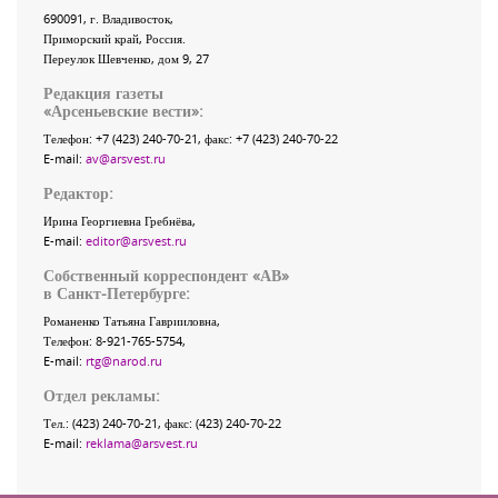
690091
, г.
Владивосток
,
Приморский край
,
Россия
.
Переулок Шевченко
, дом 9, 27
Редакция газеты
«
Арсеньевские вести
»:
Телефон:
+7 (423) 240-70-21
, факс:
+7 (423) 240-70-22
E-mail:
av@arsvest.ru
Редактор:
Ирина Георгиевна Гребнёва,
E-mail:
editor@arsvest.ru
Собственный корреспондент «АВ»
в Санкт-Петербурге:
Романенко Татьяна Гаврииловна,
Телефон: 8-921-765-5754,
E-mail:
rtg@narod.ru
Отдел рекламы:
Тел.: (423) 240-70-21, факс: (423) 240-70-22
E-mail:
reklama@arsvest.ru