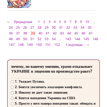
Предыдущая
1
2
3
4
5
6
7
8
9
10
...
24
25
26
27
28
29
30
31
32
33
34
35
39
36
37
38
40
41
42
43
44
45
46
47
48
49
50
51
52
53
54
...
143
144
145
146
147
148
149
150
151
152
Следующая
почему, по вашему мнению, трамп отказывает
УКРАИНЕ в лицензии на производство ракет?
1. Уважает Путина.
2. Боится увеличить эскалацию конфликта.
3. Никому не дает такие лицензии.
4. Боится нападения Украины на США
5. Просто у него манера поведения такая: обещать и