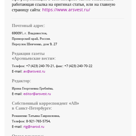
работающая ссылка на оригинал статьи, или на главную
страницу сайта:
https://www.arsvest.ru/
Почтовый адрес:
690091
, г.
Владивосток
,
Приморский край
,
Россия
.
Переулок Шевченко
, дом 9, 27
Редакция газеты
«
Арсеньевские вести
»:
Телефон:
+7 (423) 240-70-21
, факс:
+7 (423) 240-70-22
E-mail:
av@arsvest.ru
Редактор:
Ирина Георгиевна Гребнёва,
E-mail:
editor@arsvest.ru
Собственный корреспондент «АВ»
в Санкт-Петербурге:
Романенко Татьяна Гаврииловна,
Телефон: 8-921-765-5754,
E-mail:
rtg@narod.ru
Отдел рекламы: