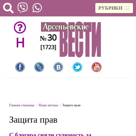
РУБРИКИ
30
№
H
[1723]
Главная страница
Наши авторы
Защита прав
Защита прав
С блогера сняли судимость за