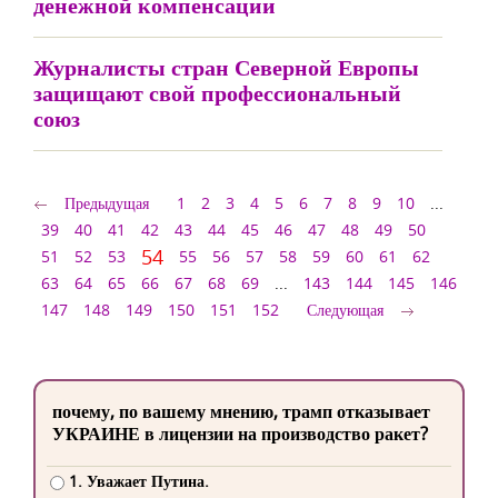
денежной компенсации
Журналисты стран Северной Европы
защищают свой профессиональный
союз
Предыдущая
1
2
3
4
5
6
7
8
9
10
...
39
40
41
42
43
44
45
46
47
48
49
50
54
51
52
53
55
56
57
58
59
60
61
62
63
64
65
66
67
68
69
...
143
144
145
146
147
148
149
150
151
152
Следующая
почему, по вашему мнению, трамп отказывает
УКРАИНЕ в лицензии на производство ракет?
1. Уважает Путина.