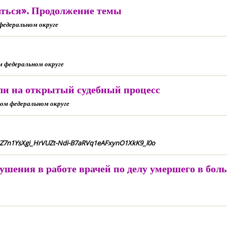
латься». Продолжение темы
федеральном округе
 федеральном округе
ли на открытый судебный процесс
ком федеральном округе
16Z7n1YsXgi_HrVUZt-Ndi-B7aRVq1eAFxynO1XkK9_l0o
ения в работе врачей по делу умершего в бол