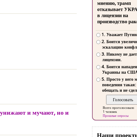
мнению, трамп
отказывает УКР
в лицензии на
производство рак
1. Уважает Путин
2. Боится увелич
эскалацию конфл
3. Никому не дает
лицензии.
4. Боится нападе
Украины на СШ
5. Просто у него 
поведения такая:
обещать и не сдел
Всего проголосовало
 унижают и мучают, но и
1 человек
Прошлые опросы
Наши проект