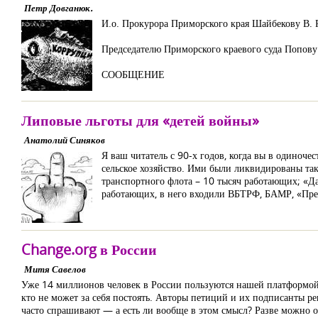
Петр Довганюк.
И.о. Прокурора Приморского края Шайбекову В. 
Председателю Приморского краевого суда Попову
СООБЩЕНИЕ
Липовые льготы для «детей войны»
Анатолий Синяков
Я ваш читатель с 90-х годов, когда вы в одиноч
сельское хозяйство. Ими были ликвидированы та
транспортного флота – 10 тысяч работающих; «
работающих, в него входили ВБТРФ, БАМР, «Прео
Change.org в России
Митя Савелов
Уже 14 миллионов человек в России пользуются нашей платформой
кто не может за себя постоять. Авторы петиций и их подписанты р
часто спрашивают — а есть ли вообще в этом смысл? Разве можно о