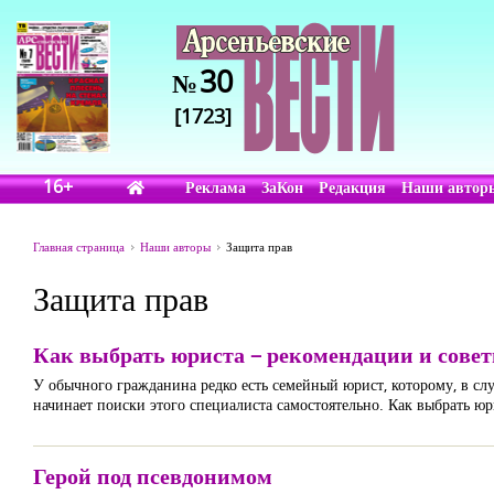
30
№
[1723]
16+
Реклама
ЗаКон
Редакция
Наши автор
Главная страница
Наши авторы
Защита прав
Защита прав
Как выбрать юриста – рекомендации и сове
У обычного гражданина редко есть семейный юрист, которому, в сл
начинает поиски этого специалиста самостоятельно. Как выбрать юр
Герой под псевдонимом