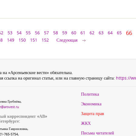
66
52
53
54
55
56
57
58
59
60
61
62
63
64
65
48
149
150
151
152
Следующая
 на «Арсеньевские вести» обязательна.
я ссылка на оригинал статьи, или на главную страницу сайта:
https://w
Политика
евна Гребнёва,
Экономика
r@arsvest.ru
Защита прав
ый корреспондент «АВ»
етербурге:
ЖКХ
тьяна Гаврииловна,
Письма читателей
21-765-5754,