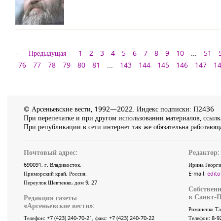
Предыдущая
1
2
3
4
5
6
7
8
9
10
...
51
76
77
78
79
80
81
...
143
144
145
146
147
1
© Арсеньевские вести, 1992—2022. Индекс подписки: П2436
При перепечатке и при другом использовании материалов, ссылка
При републикации в сети интернет так же обязательна работающа
Почтовый адрес:
Редактор:
690091
, г.
Владивосток
,
Ирина Георги
Приморский край
,
Россия
.
E-mail:
edito
Переулок Шевченко
, дом 9, 27
Собственн
в Санкт-П
Редакция газеты
«
Арсеньевские вести
»:
Романенко Та
Телефон:
+7 (423) 240-70-21
, факс:
+7 (423) 240-70-22
Телефон: 8-9