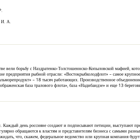
Р.
 И. А.
естве вели борьбу с Наздратенко-Толстошеинско-Копыловской мафией, ко
кие предприятия рыбной отрасли: «Востокрыбхолодфлот» – самое крупно
Дальморепродукт» – 18 тысяч работающих. Производственное объединен
браженская база тралового флота», база «Надибаидзе» и еще 13 берего
. Каждый день россияне создают и подписывают петиции, выступают пр
егулярно обращаются к властям и представителям бизнеса с самыми раз
жидать, что, скажем, федеральное ведомство или крупная компания буду