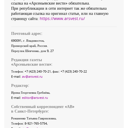
ссылка на «Арсеньевские вести» обязательна.
При републикации в сети интернет так же обязательна
работающая ссылка на оригинал статьи, или на главную
страницу сайта:
https://www.arsvest.ru/
Почтовый адрес:
690091
, г.
Владивосток
,
Приморский край
,
Россия
.
Переулок Шевченко
, дом 9, 27
Редакция газеты
«
Арсеньевские вести
»:
Телефон:
+7 (423) 240-70-21
, факс:
+7 (423) 240-70-22
E-mail:
av@arsvest.ru
Редактор:
Ирина Георгиевна Гребнёва,
E-mail:
editor@arsvest.ru
Собственный корреспондент «АВ»
в Санкт-Петербурге:
Романенко Татьяна Гаврииловна,
Телефон: 8-921-765-5754,