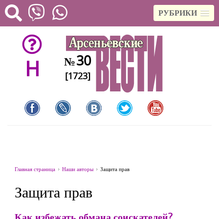
РУБРИКИ
30
№
H
[1723]
Главная страница
Наши авторы
Защита прав
Защита прав
Как избежать обмана соискателей?