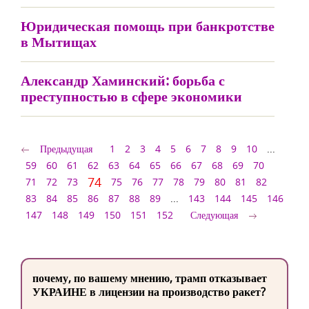
Юридическая помощь при банкротстве
в Мытищах
Александр Хаминский: борьба с
преступностью в сфере экономики
Предыдущая
1
2
3
4
5
6
7
8
9
10
...
59
60
61
62
63
64
65
66
67
68
69
70
74
71
72
73
75
76
77
78
79
80
81
82
83
84
85
86
87
88
89
...
143
144
145
146
147
148
149
150
151
152
Следующая
почему, по вашему мнению, трамп отказывает
УКРАИНЕ в лицензии на производство ракет?