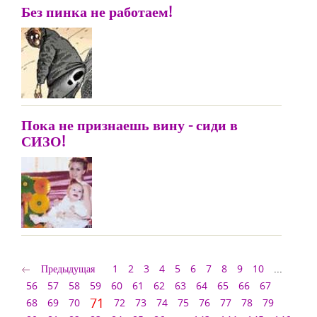
Без пинка не работаем!
Пока не признаешь вину - сиди в
СИЗО!
Предыдущая
1
2
3
4
5
6
7
8
9
10
...
56
57
58
59
60
61
62
63
64
65
66
67
71
68
69
70
72
73
74
75
76
77
78
79