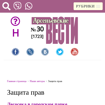
РУБРИКИ
30
№
H
[1723]
Главная страница
Наши авторы
Защита прав
Защита прав
Лесосека в городском парке