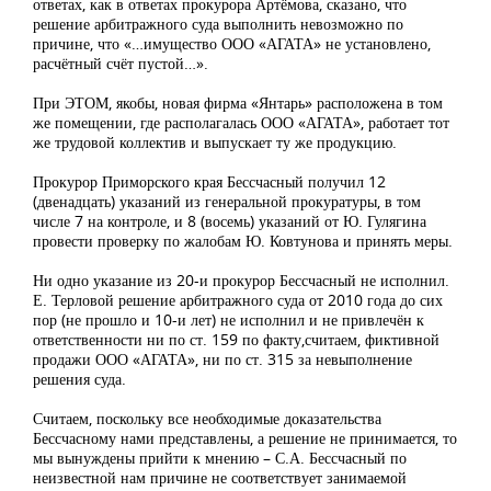
ответах, как в ответах прокурора Артёмова, сказано, что
решение арбитражного суда выполнить невозможно по
причине, что «…имущество ООО «АГАТА» не установлено,
расчётный счёт пустой…».
При ЭТОМ, якобы, новая фирма «Янтарь» расположена в том
же помещении, где располагалась ООО «АГАТА», работает тот
же трудовой коллектив и выпускает ту же продукцию.
Прокурор Приморского края Бессчасный получил 12
(двенадцать) указаний из генеральной прокуратуры, в том
числе 7 на контроле, и 8 (восемь) указаний от Ю. Гулягина
провести проверку по жалобам Ю. Ковтунова и принять меры.
Ни одно указание из 20-и прокурор Бессчасный не исполнил.
Е. Терловой решение арбитражного суда от 2010 года до сих
пор (не прошло и 10-и лет) не исполнил и не привлечён к
ответственности ни по ст. 159 по факту,считаем, фиктивной
продажи ООО «АГАТА», ни по ст. 315 за невыполнение
решения суда.
Считаем, поскольку все необходимые доказательства
Бессчасному нами представлены, а решение не принимается, то
мы вынуждены прийти к мнению – С.А. Бессчасный по
неизвестной нам причине не соответствует занимаемой