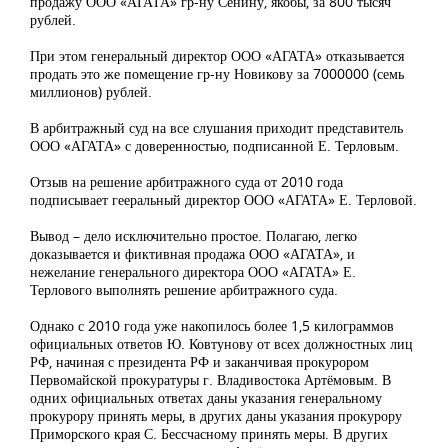
продажу ООО «АГАТА» гр-ну Сенину, якобы, за 800 тысяч
рублей.
При этом генеральный директор ООО «АГАТА» отказывается
продать это же помещение гр-ну Новикову за 7000000 (семь
миллионов) рублей.
В арбитражный суд на все слушания приходит представитель
ООО «АГАТА» с доверенностью, подписанной Е. Терловым.
Отзыв на решение арбитражного суда от 2010 года
подписывает гееральный директор ООО «АГАТА» Е. Терловой.
Вывод – дело исключительно простое. Полагаю, легко
доказывается и фиктивная продажа ООО «АГАТА», и
нежелание генерального директора ООО «АГАТА» Е.
Терлового выполнять решение арбитражного суда.
Однако с 2010 года уже накопилось более 1,5 килограммов
официальных ответов Ю. Ковтунову от всех должностных лиц
РФ, начиная с президента РФ и заканчивая прокурором
Первомайской прокуратуры г. Владивостока Артёмовым. В
одних официальных ответах даны указания генеральному
прокурору принять меры, в других даны указания прокурору
Приморского края С. Бессчасному принять меры. В других