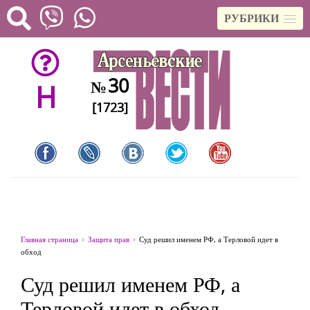
РУБРИКИ
30
№
H
[1723]
Главная страница
Защита прав
Суд решил именем РФ, а Терловой идет в
обход
Суд решил именем РФ, а
Терловой идет в обход