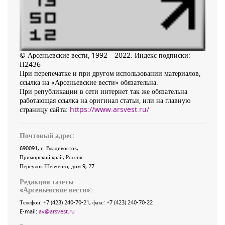
© Арсеньевские вести, 1992—2022. Индекс подписки:
П2436
При перепечатке и при другом использовании материалов,
ссылка на «Арсеньевские вести» обязательна.
При републикации в сети интернет так же обязательна
работающая ссылка на оригинал статьи, или на главную
страницу сайта:
https://www.arsvest.ru/
Почтовый адрес:
690091
, г.
Владивосток
,
Приморский край
,
Россия
.
Переулок Шевченко
, дом 9, 27
Редакция газеты
«
Арсеньевские вести
»:
Телефон:
+7 (423) 240-70-21
, факс:
+7 (423) 240-70-22
E-mail:
av@arsvest.ru