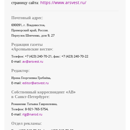
страницу сайта:
https://www.arsvest.ru/
Почтовый адрес:
690091
, г.
Владивосток
,
Приморский край
,
Россия
.
Переулок Шевченко
, дом 9, 27
Редакция газеты
«
Арсеньевские вести
»:
Телефон:
+7 (423) 240-70-21
, факс:
+7 (423) 240-70-22
E-mail:
av@arsvest.ru
Редактор:
Ирина Георгиевна Гребнёва,
E-mail:
editor@arsvest.ru
Собственный корреспондент «АВ»
в Санкт-Петербурге:
Романенко Татьяна Гаврииловна,
Телефон: 8-921-765-5754,
E-mail:
rtg@narod.ru
Отдел рекламы: