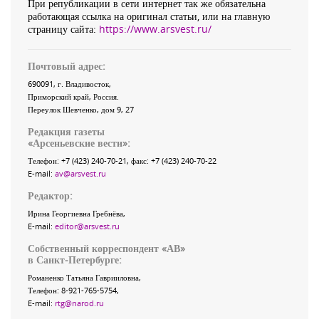
При републикации в сети интернет так же обязательна
работающая ссылка на оригинал статьи, или на главную
страницу сайта:
https://www.arsvest.ru/
Почтовый адрес:
690091
, г.
Владивосток
,
Приморский край
,
Россия
.
Переулок Шевченко
, дом 9, 27
Редакция газеты
«
Арсеньевские вести
»:
Телефон:
+7 (423) 240-70-21
, факс:
+7 (423) 240-70-22
E-mail:
av@arsvest.ru
Редактор:
Ирина Георгиевна Гребнёва,
E-mail:
editor@arsvest.ru
Собственный корреспондент «АВ»
в Санкт-Петербурге:
Романенко Татьяна Гаврииловна,
Телефон: 8-921-765-5754,
E-mail:
rtg@narod.ru