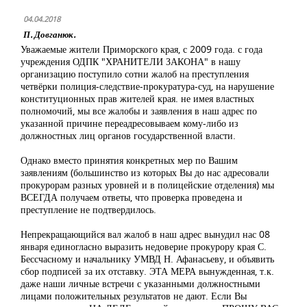
04.04.2018
П. Довганюк.
Уважаемые жители Приморского края, с 2009 года. с года
учреждения ОДПК "ХРАНИТЕЛИ ЗАКОНА" в нашу
организацию поступило сотни жалоб на преступления
четвёрки полиция-следствие-прокуратура-суд, на нарушение
конституционных прав жителей края. не имея властных
полномочий, мы все жалобы и заявления в наш адрес по
указанной причине переадресовываем кому-либо из
должностных лиц органов государственной власти.
Однако вместо принятия конкретных мер по Вашим
заявлениям (большинство из которых Вы до нас адресовали
прокурорам разных уровней и в полицейские отделения) мы
ВСЕГДА получаем ответы, что проверка проведена и
преступление не подтвердилось.
Непрекращающийся вал жалоб в наш адрес вынудил нас 08
января единогласно выразить недоверие прокурору края С.
Бессчасному и начальнику УМВД Н. Афанасьеву, и объявить
сбор подписей за их отставку. ЭТА МЕРА вынужденная, т.к.
даже наши личные встречи с указанными должностными
лицами положительных результатов не дают. Если Вы