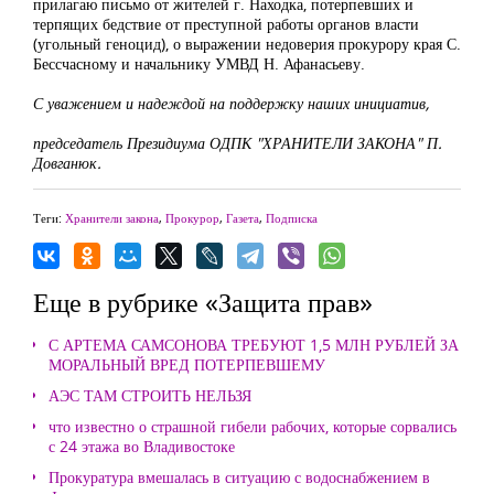
прилагаю письмо от жителей г. Находка, потерпевших и
терпящих бедствие от преступной работы органов власти
(угольный геноцид), о выражении недоверия прокурору края С.
Бессчасному и начальнику УМВД Н. Афанасьеву.
С уважением и надеждой на поддержку наших инициатив,
председатель Президиума ОДПК "ХРАНИТЕЛИ ЗАКОНА" П.
Довганюк.
Теги:
Хранители закона
,
Прокурор
,
Газета
,
Подписка
Еще в рубрике «Защита прав»
С АРТЕМА САМСОНОВА ТРЕБУЮТ 1,5 МЛН РУБЛЕЙ ЗА
МОРАЛЬНЫЙ ВРЕД ПОТЕРПЕВШЕМУ
АЭС ТАМ СТРОИТЬ НЕЛЬЗЯ
что известно о страшной гибели рабочих, которые сорвались
с 24 этажа во Владивостоке
Прокуратура вмешалась в ситуацию с водоснабжением в