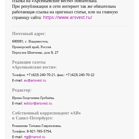
ссылка на «Арсеньевские вести» обязательна.
При републикации в сети интернет так же обязательна
работающая ссылка на оригинал статьи, или на главную
страницу сайта:
https://www.arsvest.ru/
Почтовый адрес:
690091
, г.
Владивосток
,
Приморский край
,
Россия
.
Переулок Шевченко
, дом 9, 27
Редакция газеты
«
Арсеньевские вести
»:
Телефон:
+7 (423) 240-70-21
, факс:
+7 (423) 240-70-22
E-mail:
av@arsvest.ru
Редактор:
Ирина Георгиевна Гребнёва,
E-mail:
editor@arsvest.ru
Собственный корреспондент «АВ»
в Санкт-Петербурге:
Романенко Татьяна Гаврииловна,
Телефон: 8-921-765-5754,
E-mail:
rtg@narod.ru