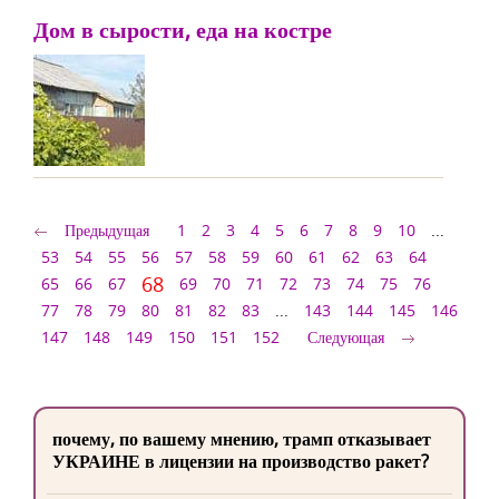
Дом в сырости, еда на костре
Предыдущая
1
2
3
4
5
6
7
8
9
10
...
53
54
55
56
57
58
59
60
61
62
63
64
68
65
66
67
69
70
71
72
73
74
75
76
77
78
79
80
81
82
83
...
143
144
145
146
147
148
149
150
151
152
Следующая
почему, по вашему мнению, трамп отказывает
УКРАИНЕ в лицензии на производство ракет?