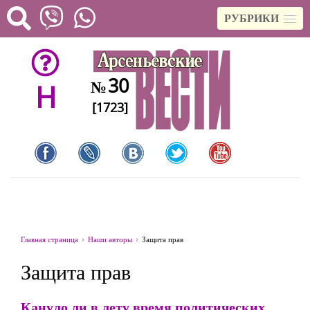
РУБРИКИ
30
№
H
[1723]
Главная страница
Наши авторы
Защита прав
Защита прав
Кануло ли в лету время политических