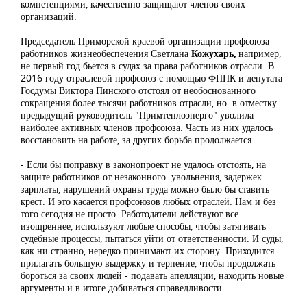
компетенциями, качественно защищают членов своих
организаций.
Председатель Приморской краевой организации профсоюза
работников жизнеобеспечения Светлана
Кожухарь,
например,
не первый год бьется в судах за права работников отрасли. В
2016 году отраслевой профсоюз с помощью ФППК и депутата
Госдумы Виктора Пинского отстоял от необоснованного
сокращения более тысячи работников отрасли, но в отместку
предыдущий руководитель "Примтеплоэнерго" уволила
наиболее активных членов профсоюза. Часть из них удалось
восстановить на работе, за других борьба продолжается.
- Если бы поправку в законопроект не удалось отстоять, на
защите работников от незаконного увольнения, задержек
зарплаты, нарушений охраны труда можно было бы ставить
крест. И это касается профсоюзов любых отраслей. Нам и без
того сегодня не просто. Работодатели действуют все
изощреннее, используют любые способы, чтобы затягивать
судебные процессы, пытаться уйти от ответственности. И суды,
как ни странно, нередко принимают их сторону. Приходится
прилагать большую выдержку и терпение, чтобы продолжать
бороться за своих людей - подавать апелляции, находить новые
аргументы и в итоге добиваться справедливости.