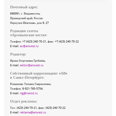
Почтовый адрес:
690091
, г.
Владивосток
,
Приморский край
,
Россия
.
Переулок Шевченко
, дом 9, 27
Редакция газеты
«
Арсеньевские вести
»:
Телефон:
+7 (423) 240-70-21
, факс:
+7 (423) 240-70-22
E-mail:
av@arsvest.ru
Редактор:
Ирина Георгиевна Гребнёва,
E-mail:
editor@arsvest.ru
Собственный корреспондент «АВ»
в Санкт-Петербурге:
Романенко Татьяна Гаврииловна,
Телефон: 8-921-765-5754,
E-mail:
rtg@narod.ru
Отдел рекламы:
Тел.: (423) 240-70-21, факс: (423) 240-70-22
E-mail:
reklama@arsvest.ru