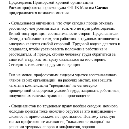
Председатель Приморской краевой организации
Росхимпрофсоюза, юрисконсульт ФППК Максим
Саенко
придерживается похожего мнения:
- Складывается ощущение, что суду сегодня проще отказать
работнику, чем усомниться в том, что не прав работодатель.
Виной тому принцип состязательности сторон. Представители
Фемиды забывают о том, что работник в трудовых отношениях
заведомо является слабой стороной. Трудовой кодекс для того и
создавался, чтобы уравновесить положение работника и
работодателя. И прежде, стоило человеку труда обратиться за
защитой в суд, как тот сразу оказывался на его стороне.
Сегодня, к сожалению, другая тенденция.
Тем не менее, профсоюзным лидерам удается восстанавливать
членов своих организаций на рабочих местах, возвращать
льготы и компенсации "вредникам" из-за неверно
проведенной спецоценки условий труда, защищать работников,
получивших тяжелые травмы на производстве.
- Специалистов по трудовому праву вообще сегодня немного,
молодые юристы тоже неохотно берутся за это направление -
сложное и, прямо скажем, не престижное. Поэтому зачастую
только профсоюзные активисты, "накачавшие мыщцы" на
решении трудовых споров и конфликтов, хорошо