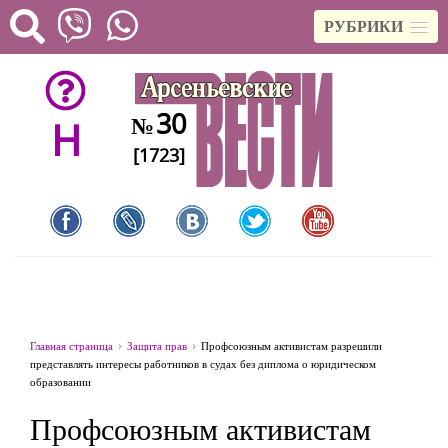
РУБРИКИ
30
№
H
[1723]
Главная страница
Защита прав
Профсоюзным активистам разрешили
представлять интересы работников в судах без диплома о юридическом
образовании
Профсоюзным активистам