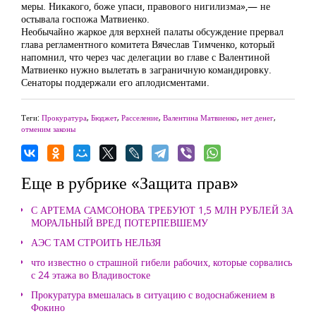
меры. Никакого, боже упаси, правового нигилизма»,— не
остывала госпожа Матвиенко.
Необычайно жаркое для верхней палаты обсуждение прервал
глава регламентного комитета Вячеслав Тимченко, который
напомнил, что через час делегации во главе с Валентиной
Матвиенко нужно вылетать в заграничную командировку.
Сенаторы поддержали его аплодисментами.
Теги:
Прокуратура
,
Бюджет
,
Расселение
,
Валентина Матвиенко
,
нет денег
,
отменим законы
Еще в рубрике «Защита прав»
С АРТЕМА САМСОНОВА ТРЕБУЮТ 1,5 МЛН РУБЛЕЙ ЗА
МОРАЛЬНЫЙ ВРЕД ПОТЕРПЕВШЕМУ
АЭС ТАМ СТРОИТЬ НЕЛЬЗЯ
что известно о страшной гибели рабочих, которые сорвались
с 24 этажа во Владивостоке
Прокуратура вмешалась в ситуацию с водоснабжением в
Фокино