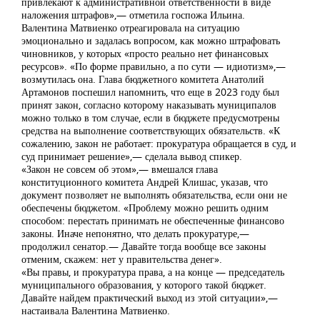
привлекают к административной ответственности в виде
наложения штрафов»,— отметила госпожа Ильина.
Валентина Матвиенко отреагировала на ситуацию
эмоционально и задалась вопросом, как можно штрафовать
чиновников, у которых «просто реально нет финансовых
ресурсов». «По форме правильно, а по сути — идиотизм»,—
возмутилась она. Глава бюджетного комитета Анатолий
Артамонов поспешил напомнить, что еще в 2023 году был
принят закон, согласно которому наказывать муниципалов
можно только в том случае, если в бюджете предусмотрены
средства на выполнение соответствующих обязательств. «К
сожалению, закон не работает: прокуратура обращается в суд, и
суд принимает решение»,— сделала вывод спикер.
«Закон не совсем об этом»,— вмешался глава
конституционного комитета Андрей Клишас, указав, что
документ позволяет не выполнять обязательства, если они не
обеспечены бюджетом. «Проблему можно решить одним
способом: перестать принимать не обеспеченные финансово
законы. Иначе непонятно, что делать прокуратуре,—
продолжил сенатор.— Давайте тогда вообще все законы
отменим, скажем: нет у правительства денег».
«Вы правы, и прокуратура права, а на конце — председатель
муниципального образования, у которого такой бюджет.
Давайте найдем практический выход из этой ситуации»,—
настаивала Валентина Матвиенко.