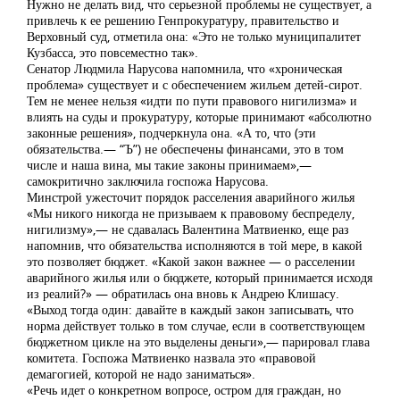
Нужно не делать вид, что серьезной проблемы не существует, а
привлечь к ее решению Генпрокуратуру, правительство и
Верховный суд, отметила она: «Это не только муниципалитет
Кузбасса, это повсеместно так».
Сенатор Людмила Нарусова напомнила, что «хроническая
проблема» существует и с обеспечением жильем детей-сирот.
Тем не менее нельзя «идти по пути правового нигилизма» и
влиять на суды и прокуратуру, которые принимают «абсолютно
законные решения», подчеркнула она. «А то, что (эти
обязательства.— “Ъ”) не обеспечены финансами, это в том
числе и наша вина, мы такие законы принимаем»,—
самокритично заключила госпожа Нарусова.
Минстрой ужесточит порядок расселения аварийного жилья
«Мы никого никогда не призываем к правовому беспределу,
нигилизму»,— не сдавалась Валентина Матвиенко, еще раз
напомнив, что обязательства исполняются в той мере, в какой
это позволяет бюджет. «Какой закон важнее — о расселении
аварийного жилья или о бюджете, который принимается исходя
из реалий?» — обратилась она вновь к Андрею Клишасу.
«Выход тогда один: давайте в каждый закон записывать, что
норма действует только в том случае, если в соответствующем
бюджетном цикле на это выделены деньги»,— парировал глава
комитета. Госпожа Матвиенко назвала это «правовой
демагогией, которой не надо заниматься».
«Речь идет о конкретном вопросе, остром для граждан, но