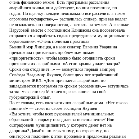
очень финансово емком. Есть программы расселения
аварийного жилья, они действуют, но они поэтапные, по
годам. По щелчку пальцев невозможно все расселить в таком
огромном государстве»,— распалилась спикер, призвав коллег
не «скользить по поверхности», а «стоять на земле». А госпоже
Нарусовой вместе с господином Клишасом она посоветовала
отправиться «поработать годик председателем муниципального
образования»: «Очень полезная практика».
Бывший мэр Липецка, а ныне сенатор Евгения Уваркина
предложила присваивать проблемным домам
«приоритетность», чтобы можно было отодвигать сроки
признания их аварийными. «А если крыша упадет завтра?
Сроки она отодвинет…» — возмутился первый зампред
Совфеда Владимир Якушев, более двух лет отработавший
министром ЖКХ. «Дом признается аварийным, но
закладывается программа по срокам расселения»,— вступилась
за экс-мэра спикер Матвиенко, сославшись на свой
губернаторский опыт.
По ее словам, есть «некритично» аварийные дома. «Нет такого
понятия!» — стоял на своем господин Якушев
«Вы хотите, чтобы всех руководителей муниципальных
образований в тюрьму посадили за неисполнение? Или
оштрафовали муниципалитет, у которого денег нет на
дворника? Давайте по-серьезному, по-взрослому, по-
сенаторски подойдем к этой проблеме и предложим реальные