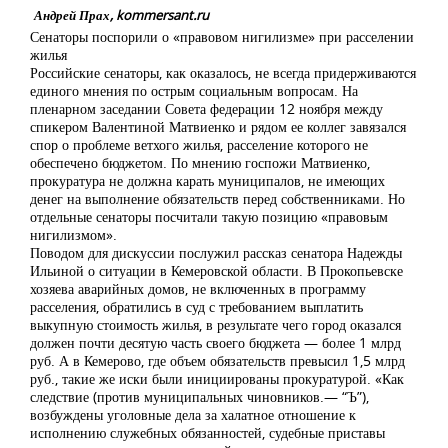
Андрей Прах, kommersant.ru
Сенаторы поспорили о «правовом нигилизме» при расселении
жилья
Российские сенаторы, как оказалось, не всегда придерживаются
единого мнения по острым социальным вопросам. На
пленарном заседании Совета федерации 12 ноября между
спикером Валентиной Матвиенко и рядом ее коллег завязался
спор о проблеме ветхого жилья, расселение которого не
обеспечено бюджетом. По мнению госпожи Матвиенко,
прокуратура не должна карать муниципалов, не имеющих
денег на выполнение обязательств перед собственниками. Но
отдельные сенаторы посчитали такую позицию «правовым
нигилизмом».
Поводом для дискуссии послужил рассказ сенатора Надежды
Ильиной о ситуации в Кемеровской области. В Прокопьевске
хозяева аварийных домов, не включенных в программу
расселения, обратились в суд с требованием выплатить
выкупную стоимость жилья, в результате чего город оказался
должен почти десятую часть своего бюджета — более 1 млрд
руб. А в Кемерово, где объем обязательств превысил 1,5 млрд
руб., такие же иски были инициированы прокуратурой. «Как
следствие (против муниципальных чиновников.— “Ъ”),
возбуждены уголовные дела за халатное отношение к
исполнению служебных обязанностей, судебные приставы