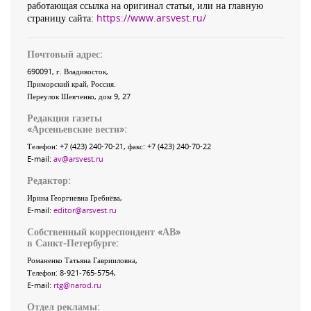
работающая ссылка на оригинал статьи, или на главную
страницу сайта:
https://www.arsvest.ru/
Почтовый адрес:
690091
, г.
Владивосток
,
Приморский край
,
Россия
.
Переулок Шевченко
, дом 9, 27
Редакция газеты
«
Арсеньевские вести
»:
Телефон:
+7 (423) 240-70-21
, факс:
+7 (423) 240-70-22
E-mail:
av@arsvest.ru
Редактор:
Ирина Георгиевна Гребнёва,
E-mail:
editor@arsvest.ru
Собственный корреспондент «АВ»
в Санкт-Петербурге:
Романенко Татьяна Гаврииловна,
Телефон: 8-921-765-5754,
E-mail:
rtg@narod.ru
Отдел рекламы: