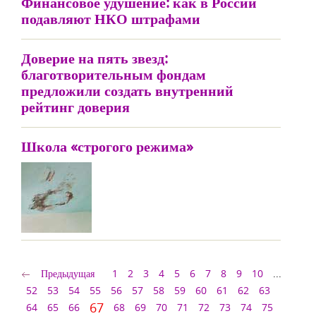
Финансовое удушение: как в России
подавляют НКО штрафами
Доверие на пять звезд:
благотворительным фондам
предложили создать внутренний
рейтинг доверия
Школа «строгого режима»
Предыдущая
1
2
3
4
5
6
7
8
9
10
...
52
53
54
55
56
57
58
59
60
61
62
63
67
64
65
66
68
69
70
71
72
73
74
75