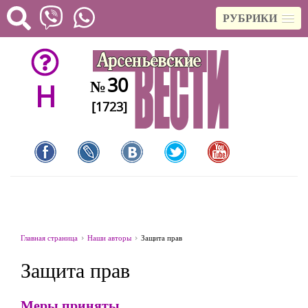
РУБРИКИ
30
№
H
[1723]
Главная страница
Наши авторы
Защита прав
Защита прав
Меры приняты