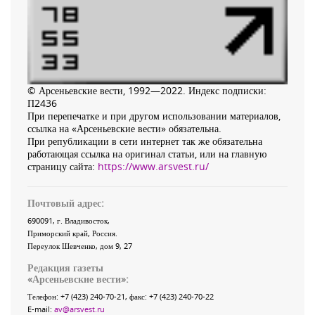
© Арсеньевские вести, 1992—2022. Индекс подписки:
П2436
При перепечатке и при другом использовании материалов,
ссылка на «Арсеньевские вести» обязательна.
При републикации в сети интернет так же обязательна
работающая ссылка на оригинал статьи, или на главную
страницу сайта:
https://www.arsvest.ru/
Почтовый адрес:
690091
, г.
Владивосток
,
Приморский край
,
Россия
.
Переулок Шевченко
, дом 9, 27
Редакция газеты
«
Арсеньевские вести
»:
Телефон:
+7 (423) 240-70-21
, факс:
+7 (423) 240-70-22
E-mail:
av@arsvest.ru