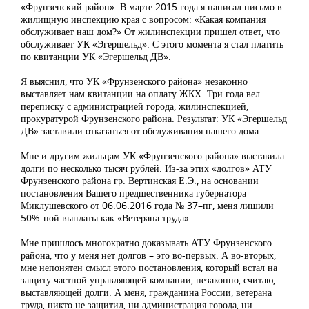
«Фрунзенский район». В марте 2015 года я написал письмо в
жилищную инспекцию края с вопросом: «Какая компания
обслуживает наш дом?» От жилинспекции пришел ответ, что
обслуживает УК «Эгершельд». С этого момента я стал платить
по квитанции УК «Эгершельд ДВ».
Я выяснил, что УК «Фрунзенского района» незаконно
выставляет нам квитанции на оплату ЖКХ. Три года вел
переписку с администрацией города, жилинспекцией,
прокуратурой Фрунзенского района. Результат: УК «Эгершельд
ДВ» заставили отказаться от обслуживания нашего дома.
Мне и другим жильцам УК «Фрунзенского района» выставила
долги по несколько тысяч рублей. Из-за этих «долгов» АТУ
Фрунзенского района гр. Вертинская Е.Э., на основании
постановления Вашего предшественника губернатора
Миклушевского от 06.06.2016 года № 37–пг, меня лишили
50%-ной выплаты как «Ветерана труда».
Мне пришлось многократно доказывать АТУ Фрунзенского
района, что у меня нет долгов – это во-первых. А во-вторых,
мне непонятен смысл этого постановления, который встал на
защиту частной управляющей компании, незаконно, считаю,
выставляющей долги. А меня, гражданина России, ветерана
труда, никто не защитил, ни администрация города, ни