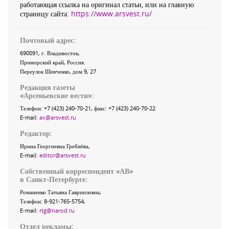
работающая ссылка на оригинал статьи, или на главную
страницу сайта:
https://www.arsvest.ru/
Почтовый адрес:
690091
, г.
Владивосток
,
Приморский край
,
Россия
.
Переулок Шевченко
, дом 9, 27
Редакция газеты
«
Арсеньевские вести
»:
Телефон:
+7 (423) 240-70-21
, факс:
+7 (423) 240-70-22
E-mail:
av@arsvest.ru
Редактор:
Ирина Георгиевна Гребнёва,
E-mail:
editor@arsvest.ru
Собственный корреспондент «АВ»
в Санкт-Петербурге:
Романенко Татьяна Гаврииловна,
Телефон: 8-921-765-5754,
E-mail:
rtg@narod.ru
Отдел рекламы: