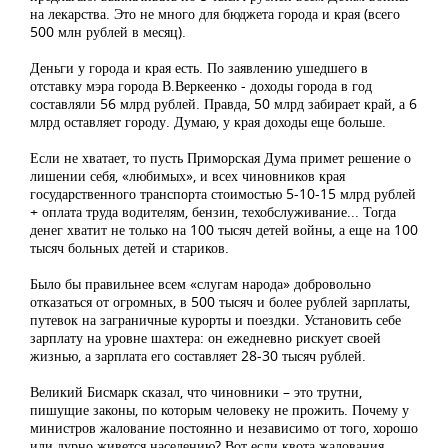
на лекарства. Это не много для бюджета города и края (всего
500 млн рублей в месяц).
Деньги у города и края есть. По заявлению ушедшего в
отставку мэра города В.Веркеенко - доходы города в год
составляли 56 млрд рублей. Правда, 50 млрд забирает край, а 6
млрд оставляет городу. Думаю, у края доходы еще больше.
Если не хватает, то пусть Приморская Дума примет решение о
лишении себя, «любимых», и всех чиновников края
государственного транспорта стоимостью 5-10-15 млрд рублей
+ оплата труда водителям, бензин, техобслуживание... Тогда
денег хватит не только на 100 тысяч детей войны, а еще на 100
тысяч больных детей и стариков.
Было бы правильнее всем «слугам народа» добровольно
отказаться от огромных, в 500 тысяч и более рублей зарплаты,
путевок на заграничные курорты и поездки. Установить себе
зарплату на уровне шахтера: он ежедневно рискует своей
жизнью, а зарплата его составляет 28-30 тысяч рублей.
Великий Бисмарк сказал, что чиновники – это трутни,
пишущие законы, по которым человеку не прожить. Почему у
министров жалование постоянно и независимо от того, хорошо
или дурно живется населению? Вот если квота жалования