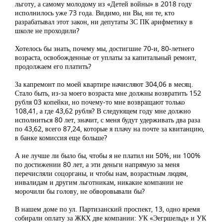
льготу, а самому молодому из «Детей войны» в 2018 году
исполнилось уже 73 года. Видимо, ни Вы, ни те, кто
разрабатывал этот закон, ни депутаты ЗС ПК арифметику в
школе не проходили?
Хотелось бы знать, почему мы, достигшие 70-и, 80-летнего
возраста, освобожденные от уплаты за капитальный ремонт,
продолжаем его платить?
За капремонт по моей квартире начисляют 304,06 в месяц.
Стало быть, из-за моего возраста мне должны возвратить 152
рубля 03 копейки, но почему-то мне возвращают только
108,41, а где 43,62 рубля? В следующем году мне должно
исполниться 80 лет, значит, с меня будут удерживать два раза
по 43,62, всего 87,24, которые я плачу на почте за квитанцию,
в банке комиссия еще больше?
А не лучше ли было бы, чтобы я не платил ни 50%, ни 100%
по достижении 80 лет, а эти деньги напрямую за меня
перечисляли соцорганы, и чтобы нам, возрастным людям,
инвалидам и другим льготникам, никакие компании не
морочили бы голову, не обворовывали бы?
В нашем доме по ул. Партизанский проспект, 13, одно время
собирали оплату за ЖКХ две компании: УК «Эегршельд» и УК