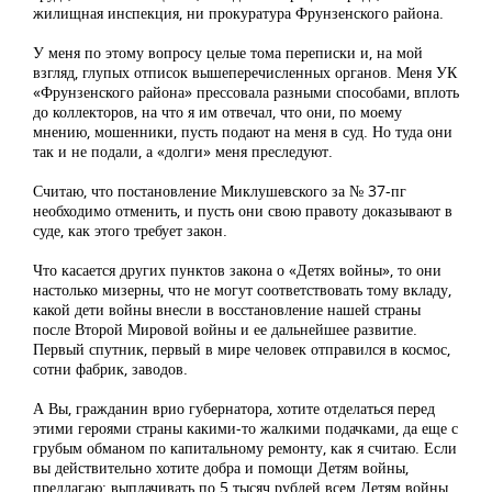
жилищная инспекция, ни прокуратура Фрунзенского района.
У меня по этому вопросу целые тома переписки и, на мой
взгляд, глупых отписок вышеперечисленных органов. Меня УК
«Фрунзенского района» прессовала разными способами, вплоть
до коллекторов, на что я им отвечал, что они, по моему
мнению, мошенники, пусть подают на меня в суд. Но туда они
так и не подали, а «долги» меня преследуют.
Считаю, что постановление Миклушевского за № 37-пг
необходимо отменить, и пусть они свою правоту доказывают в
суде, как этого требует закон.
Что касается других пунктов закона о «Детях войны», то они
настолько мизерны, что не могут соответствовать тому вкладу,
какой дети войны внесли в восстановление нашей страны
после Второй Мировой войны и ее дальнейшее развитие.
Первый спутник, первый в мире человек отправился в космос,
сотни фабрик, заводов.
А Вы, гражданин врио губернатора, хотите отделаться перед
этими героями страны какими-то жалкими подачками, да еще с
грубым обманом по капитальному ремонту, как я считаю. Если
вы действительно хотите добра и помощи Детям войны,
предлагаю: выплачивать по 5 тысяч рублей всем Детям войны