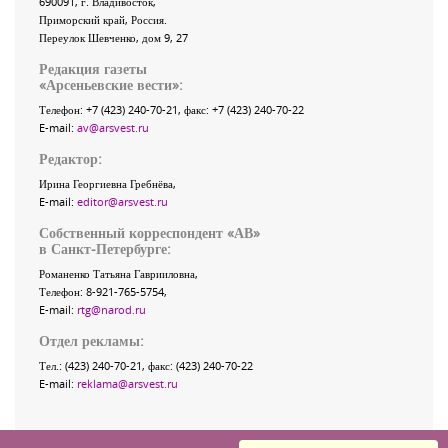
690091
, г.
Владивосток
,
Приморский край
,
Россия
.
Переулок Шевченко
, дом 9, 27
Редакция газеты
«
Арсеньевские вести
»:
Телефон:
+7 (423) 240-70-21
, факс:
+7 (423) 240-70-22
E-mail:
av@arsvest.ru
Редактор:
Ирина Георгиевна Гребнёва,
E-mail:
editor@arsvest.ru
Собственный корреспондент «АВ»
в Санкт-Петербурге:
Романенко Татьяна Гаврииловна,
Телефон: 8-921-765-5754,
E-mail:
rtg@narod.ru
Отдел рекламы:
Тел.: (423) 240-70-21, факс: (423) 240-70-22
E-mail:
reklama@arsvest.ru