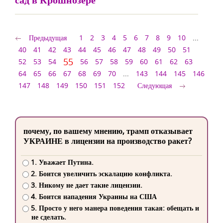
Предыдущая
1
2
3
4
5
6
7
8
9
10
...
40
41
42
43
44
45
46
47
48
49
50
51
55
52
53
54
56
57
58
59
60
61
62
63
64
65
66
67
68
69
70
...
143
144
145
146
147
148
149
150
151
152
Следующая
почему, по вашему мнению, трамп отказывает
УКРАИНЕ в лицензии на производство ракет?
1. Уважает Путина.
2. Боится увеличить эскалацию конфликта.
3. Никому не дает такие лицензии.
4. Боится нападения Украины на США
5. Просто у него манера поведения такая: обещать и
не сделать.