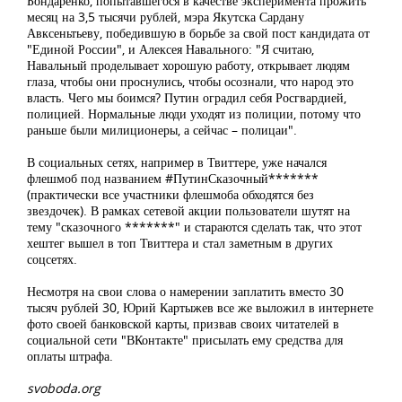
Бондаренко, попытавшегося в качестве эксперимента прожить
месяц на 3,5 тысячи рублей, мэра Якутска Сардану
Авксеньтьеву, победившую в борьбе за свой пост кандидата от
"Единой России", и Алексея Навального: "Я считаю,
Навальный проделывает хорошую работу, открывает людям
глаза, чтобы они проснулись, чтобы осознали, что народ это
власть. Чего мы боимся? Путин оградил себя Росгвардией,
полицией. Нормальные люди уходят из полиции, потому что
раньше были милиционеры, а сейчас – полицаи".
В социальных сетях, например в Твиттере, уже начался
флешмоб под названием #ПутинСказочный*******
(практически все участники флешмоба обходятся без
звездочек). В рамках сетевой акции пользователи шутят на
тему "сказочного *******" и стараются сделать так, что этот
хештег вышел в топ Твиттера и стал заметным в других
соцсетях.
Несмотря на свои слова о намерении заплатить вместо 30
тысяч рублей 30, Юрий Картыжев все же выложил в интернете
фото своей банковской карты, призвав своих читателей в
социальной сети "ВКонтакте" присылать ему средства для
оплаты штрафа.
svoboda.org