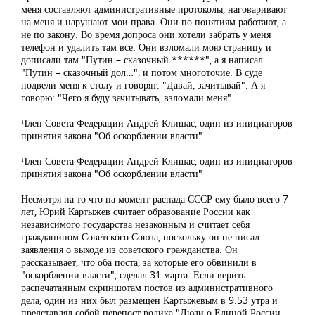
меня составляют административные протоколы, наговаривают
на меня и нарушают мои права. Они по понятиям работают, а
не по закону. Во время допроса они хотели забрать у меня
телефон и удалить там все. Они взломали мою страницу и
дописали там "Путин – сказочный ******", а я написал
"Путин – сказочный дол…", и потом многоточие. В суде
подвели меня к столу и говорят: "Давай, зачитывай". А я
говорю: "Чего я буду зачитывать, взломали меня".
Член Совета Федерации Андрей Клишас, один из инициаторов
принятия закона "Об оскорблении власти"
Член Совета Федерации Андрей Клишас, один из инициаторов
принятия закона "Об оскорблении власти"
Несмотря на то что на момент распада СССР ему было всего 7
лет, Юрий Картыжев считает образование России как
независимого государства незаконным и считает себя
гражданином Советского Союза, поскольку он не писал
заявления о выходе из советского гражданства. Он
рассказывает, что оба поста, за которые его обвинили в
"оскорблении власти", сделал 31 марта. Если верить
распечатанным скриншотам постов из административного
дела, один из них был размещен Картыжевым в 9.53 утра и
представлял собой перепост ролика "Люди о Единой России.