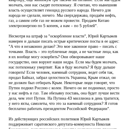
молчать, они нас съедят потихоньку. Я считаю, что нынешняя
власть осуществляет геноцид русского народа. Ничего для
народа не сделали, ничего. Мы сверхдержава, продаём нефть,
газ, а самим себе газ не можем провести. Продаем Китаю
электроэнергию по 5 копеек, а нам – по 5 рублей".
Несмотря на штраф за "оскорбление власти", Юрий Картыжев
намерен и дальше писать острые критические посты в ее адрес:
"А что я незаконно делаю? Это мое законное право – писать с
точками. Власть – это публичные люди, а не частные лица, как
я их вообще могу оскорбить? Они обворовывают наше
государство, они воруют наши недра. Если мы будем молчать,
нас потихоньку умертвят. Как я буду молчать? Я буду дальше
говорить! Если человек, наемный сотрудник, ведет себя так,
продал Байкал, забрал целостность Украины, Крым отжал, он
не должен был отбирать Крым. Некоторые люди говорят, что
Путин поднял Россию с колен. Ничего он не поднимал, просто
у нас нефть и газ. Там обезьяну поставь, она будет лучше вести
дела, чем этот Путин. На Путина 43 миллиона в день тратится,
у него яхты, самолеты, что это за наемный сотрудник? Я готов
бесплатно работать президентом Российской Федерации".
Из действующих российских политиков Юрий Картыжев
поддерживает саратовского депутата-коммуниста Николая