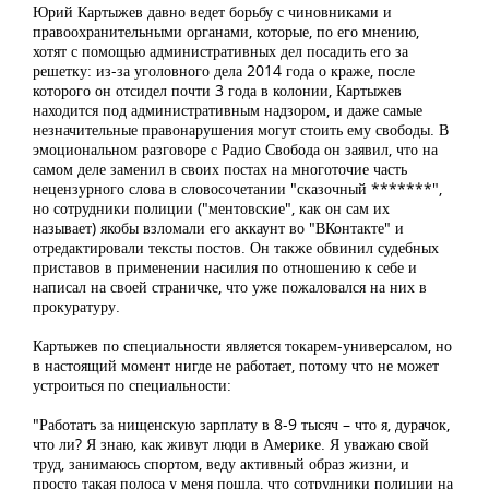
Юрий Картыжев давно ведет борьбу с чиновниками и
правоохранительными органами, которые, по его мнению,
хотят с помощью административных дел посадить его за
решетку: из-за уголовного дела 2014 года о краже, после
которого он отсидел почти 3 года в колонии, Картыжев
находится под административным надзором, и даже самые
незначительные правонарушения могут стоить ему свободы. В
эмоциональном разговоре с Радио Свобода он заявил, что на
самом деле заменил в своих постах на многоточие часть
нецензурного слова в словосочетании "сказочный *******",
но сотрудники полиции ("ментовские", как он сам их
называет) якобы взломали его аккаунт во "ВКонтакте" и
отредактировали тексты постов. Он также обвинил судебных
приставов в применении насилия по отношению к себе и
написал на своей страничке, что уже пожаловался на них в
прокуратуру.
Картыжев по специальности является токарем-универсалом, но
в настоящий момент нигде не работает, потому что не может
устроиться по специальности:
"Работать за нищенскую зарплату в 8-9 тысяч – что я, дурачок,
что ли? Я знаю, как живут люди в Америке. Я уважаю свой
труд, занимаюсь спортом, веду активный образ жизни, и
просто такая полоса у меня пошла, что сотрудники полиции на