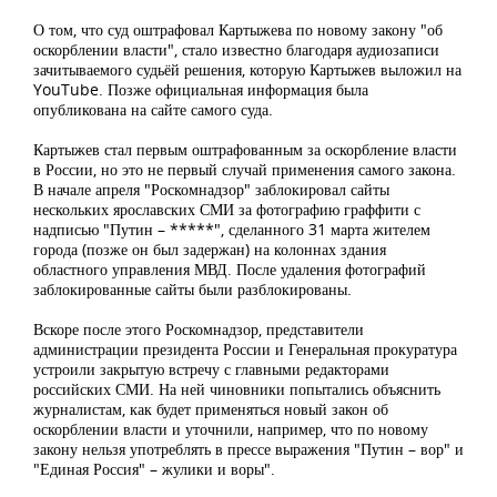
О том, что суд оштрафовал Картыжева по новому закону "об
оскорблении власти", стало известно благодаря аудиозаписи
зачитываемого судьёй решения, которую Картыжев выложил на
YouTube. Позже официальная информация была
опубликована на сайте самого суда.
Картыжев стал первым оштрафованным за оскорбление власти
в России, но это не первый случай применения самого закона.
В начале апреля "Роскомнадзор" заблокировал сайты
нескольких ярославских СМИ за фотографию граффити с
надписью "Путин – *****", сделанного 31 марта жителем
города (позже он был задержан) на колоннах здания
областного управления МВД. После удаления фотографий
заблокированные сайты были разблокированы.
Вскоре после этого Роскомнадзор, представители
администрации президента России и Генеральная прокуратура
устроили закрытую встречу с главными редакторами
российских СМИ. На ней чиновники попытались объяснить
журналистам, как будет применяться новый закон об
оскорблении власти и уточнили, например, что по новому
закону нельзя употреблять в прессе выражения "Путин – вор" и
"Единая Россия" – жулики и воры".