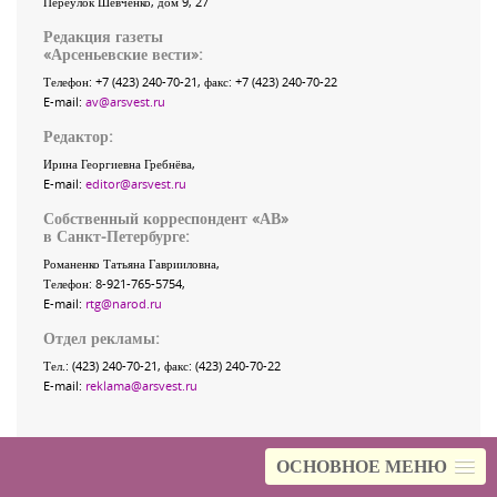
Переулок Шевченко
, дом 9, 27
Редакция газеты
«
Арсеньевские вести
»:
Телефон:
+7 (423) 240-70-21
, факс:
+7 (423) 240-70-22
E-mail:
av@arsvest.ru
Редактор:
Ирина Георгиевна Гребнёва,
E-mail:
editor@arsvest.ru
Собственный корреспондент «АВ»
в Санкт-Петербурге:
Романенко Татьяна Гаврииловна,
Телефон: 8-921-765-5754,
E-mail:
rtg@narod.ru
Отдел рекламы:
Тел.: (423) 240-70-21, факс: (423) 240-70-22
E-mail:
reklama@arsvest.ru
ОСНОВНОЕ МЕНЮ