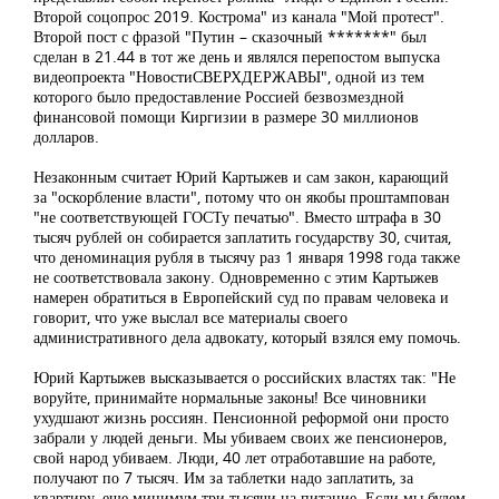
Второй соцопрос 2019. Кострома" из канала "Мой протест".
Второй пост с фразой "Путин – сказочный *******" был
сделан в 21.44 в тот же день и являлся перепостом выпуска
видеопроекта "НовостиСВЕРХДЕРЖАВЫ", одной из тем
которого было предоставление Россией безвозмездной
финансовой помощи Киргизии в размере 30 миллионов
долларов.
Незаконным считает Юрий Картыжев и сам закон, карающий
за "оскорбление власти", потому что он якобы проштампован
"не соответствующей ГОСТу печатью". Вместо штрафа в 30
тысяч рублей он собирается заплатить государству 30, считая,
что деноминация рубля в тысячу раз 1 января 1998 года также
не соответствовала закону. Одновременно с этим Картыжев
намерен обратиться в Европейский суд по правам человека и
говорит, что уже выслал все материалы своего
административного дела адвокату, который взялся ему помочь.
Юрий Картыжев высказывается о российских властях так: "Не
воруйте, принимайте нормальные законы! Все чиновники
ухудшают жизнь россиян. Пенсионной реформой они просто
забрали у людей деньги. Мы убиваем своих же пенсионеров,
свой народ убиваем. Люди, 40 лет отработавшие на работе,
получают по 7 тысяч. Им за таблетки надо заплатить, за
квартиру, еще минимум три тысячи на питание. Если мы будем